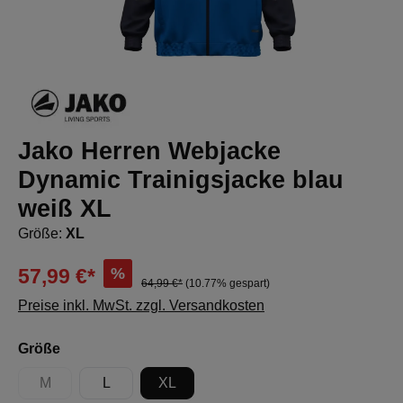
Jako Herren Webjacke
Dynamic Trainigsjacke blau
weiß XL
Größe:
XL
%
57,99 €*
64,99 €*
(10.77% gespart)
Preise inkl. MwSt. zzgl. Versandkosten
auswählen
Größe
M
L
XL
(Diese Option ist zurzeit nicht verfügbar.)