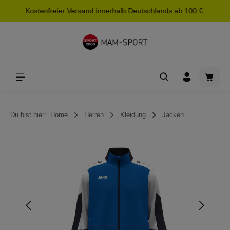
Kostenfreier Versand innerhalb Deutschlands ab 100 €
alt springen
Waren
Du bist hier:
Home
Herren
Kleidung
Jacken
Bildergalerie überspringen