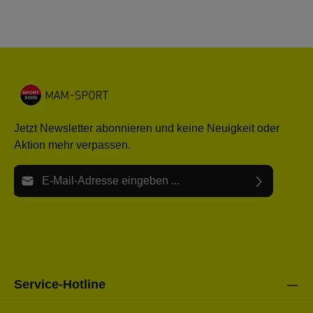
Jetzt Newsletter abonnieren und keine Neuigkeit oder
Aktion mehr verpassen.
E-Mail-Adresse*
Ich habe die
Datenschutzbestimmungen
zur Kenntnis
Die mit einem Stern (*) markierten Felder sind Pflichtfelder.
genommen und die
AGB
gelesen und bin mit ihnen
einverstanden.
Bitte gebe die oben abgebildeten Zeichen ein*
Service-Hotline