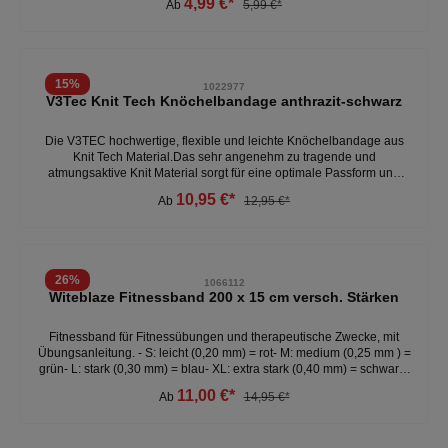
4,99 €*
Ab
5,99 €*
15
%
1022977
V3Tec Knit Tech Knöchelbandage anthrazit-schwarz
Die V3TEC hochwertige, flexible und leichte Knöchelbandage aus
Knit Tech Material.Das sehr angenehm zu tragende und
atmungsaktive Knit Material sorgt für eine optimale Passform und
einen hohen Tragekomfort. - atmungsaktiv- optimale Passform -
10,95 €*
Ab
12,95 €*
leicht - angenehm zu tragen Weitere Bandagen unter: Accessoires-
Bandagen/ Bänder
26
%
1066112
Witeblaze Fitnessband 200 x 15 cm versch. Stärken
Fitnessband für Fitnessübungen und therapeutische Zwecke, mit
Übungsanleitung. - S: leicht (0,20 mm) = rot- M: medium (0,25 mm ) =
grün- L: stark (0,30 mm) = blau- XL: extra stark (0,40 mm) = schwarz-
Reißfestes Material das bei kleinen Rissen nicht reißt
11,00 €*
Ab
14,95 €*