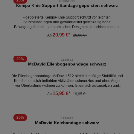
25
%
200650901
Kempa Knie Support Bandage gepolstert schwarz
- gepolsterte Kempa-Knie Support schützt vor leichten
Sturzbelastungen und gewährleistet gleichzeitig hohe
Bewegungsfreiheit. - anatomisches Design mit rutschhemmender
Passform und gleichmäßiger Kompression - sicherer Halt und Schutz
20,99 €*
Ab
28,00 €*
- für alle Indoor-Sportarten geeignet - elastische Bandage zum
Schutz vor leichten Sturzbelastungen
20
%
1134822
McDavid Ellenbogenbandage schwarz
Die Ellenbogenbandage McDavid 512 bietet die nötige Stabilität und
Komfort, um sich beliebten Aktivitäten schmerzlos und ohne Angst
vor Überlastung widmen zu können. Ist einfach aufzusetzen und
passt sich dem Arm an. - 65% Polyester, 25% Gummi, 10% Nylon -
15,95 €*
Ab
19,95 €*
leichte Kompression- linderung von Schmerzen- passend für links
oder rechts - atmungsaktiv Weitere Bandagen unter: Accessoires-
Bandagen/ Bänder
20
%
1134819
McDavid Kniebandage schwarz