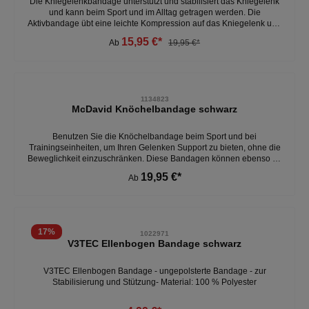
Die Kniegelenkbandage unterstützt und stabilisiert das Kniegelenk
und kann beim Sport und im Alltag getragen werden. Die
Aktivbandage übt eine leichte Kompression auf das Kniegelenk und
die umliegende Struktur aus. Bei der Bewegung mit der Bandage
15,95 €*
Ab
19,95 €*
wird die Durchblutung erhöht und ein Wechseldruck auf das
Kniegelenk ausgeübt. - leichte kompression am Kniegelenk - 65 %
Polyester, 25 % Gummi, 10 % Nylon - ideale Passform - einsatz bei
aktiven Beschwerden - durchblutung wird erhöhtWeitere
Kniebandagen unter: Accessoires- Bandagen/ Bänder
1134823
McDavid Knöchelbandage schwarz
Benutzen Sie die Knöchelbandage beim Sport und bei
Trainingseinheiten, um Ihren Gelenken Support zu bieten, ohne die
Beweglichkeit einzuschränken. Diese Bandagen können ebenso an
trainingsfreien Tagen getragen werden, zur schnellen
19,95 €*
Ab
Gelenkerholung und Milderung von Muskelschmerzen nach dem
Training. - unterstützung im Knöchelgelenk - atmungsaktiv - geeignet
für den linken und rechten Knöchel- 65% Polyester, 25% Gummi,
10% Nylon - elastisch Weitere Bandagen unter: Accessoires-
Bandagen/ Bänder
17
%
1022971
V3TEC Ellenbogen Bandage schwarz
V3TEC Ellenbogen Bandage - ungepolsterte Bandage - zur
Stabilisierung und Stützung- Material: 100 % Polyester