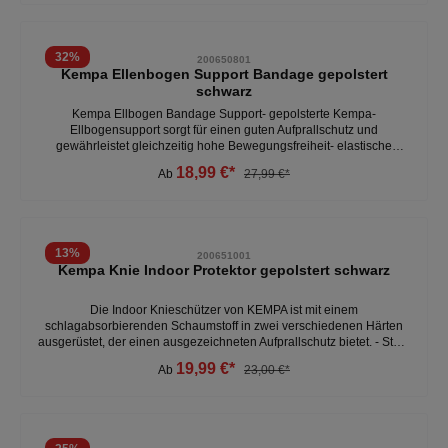
Dehnung ca. 12 kg Zugkraft - Gesamtumfang: ca. 2 m, Breite ca. 3,5
cm- Innenseite schwarz geriffelt und rutschfest - inklusive
ausführliche Übungsanleitung
32
%
200650801
Kempa Ellenbogen Support Bandage gepolstert
schwarz
Kempa Ellbogen Bandage Support- gepolsterte Kempa-
Ellbogensupport sorgt für einen guten Aufprallschutz und
gewährleistet gleichzeitig hohe Bewegungsfreiheit- elastische
Bandage mit aufpralldämpfender Wirkung- anatomisches Design mit
18,99 €*
Ab
27,99 €*
rutschhemmender Passform und gleichmäßiger Kompression-
sicherer Halt und Schutz- Für alle Indoor-Sportarten geeignet -
Material: 65% Nylon, 15% Polyester, 12% Ethylenvinylacetat, 8%
Elasthan
13
%
200651001
Kempa Knie Indoor Protektor gepolstert schwarz
Die Indoor Knieschützer von KEMPA ist mit einem
schlagabsorbierenden Schaumstoff in zwei verschiedenen Härten
ausgerüstet, der einen ausgezeichneten Aufprallschutz bietet. - Stark
elastische Knieschützer - Anatomische Form, dadurch rutschfester
19,99 €*
Ab
23,00 €*
Sitz und gleich bleibende Kompression - Sicherer Halt und Schutz