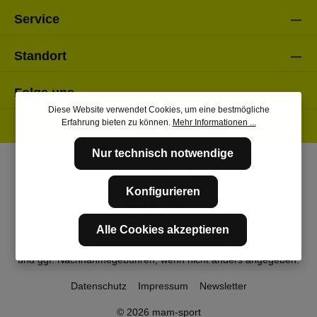
Service
Standort
Folge uns
Diese Website verwendet Cookies, um eine bestmögliche
Erfahrung bieten zu können.
Mehr Informationen ...
Nur technisch notwendige
Konfigurieren
Alle Cookies akzeptieren
* Alle Preise inkl. gesetzl. Mehrwertsteuer zzgl.
Versandkosten
und ggf. Nachnahmegebühren, wenn nicht anders angegeben.
Datenschutz
Impressum
Newsletter
© 2026 mam-sport