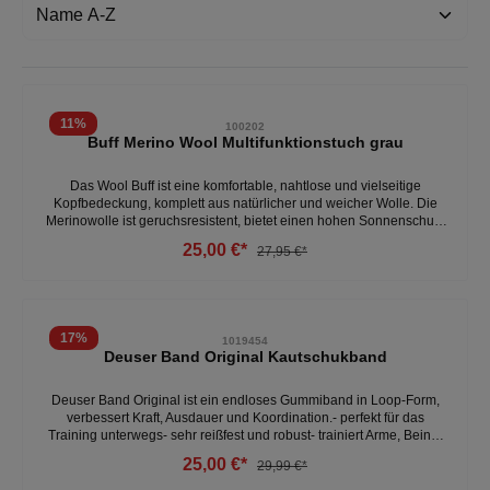
11
%
100202
Buff Merino Wool Multifunktionstuch grau
Das Wool Buff ist eine komfortable, nahtlose und vielseitige
Kopfbedeckung, komplett aus natürlicher und weicher Wolle. Die
Merinowolle ist geruchsresistent, bietet einen hohen Sonnenschutz
und ein gutes Feuchtigkeitsmanagement. Zudem ist das Buff
25,00 €*
27,95 €*
flammfest und lässt sich bei 40 Grad in der Waschmaschine
waschen. - Für Herren & Damen - Schal, Multifunktionstuch
& Stirnband - schnell trocknend, schneller Feuchtigkeitstransport,
atmungsaktiv, geruchsneutralisierend, elastisch, hautfreundlich
17
%
1019454
Deuser Band Original Kautschukband
Deuser Band Original ist ein endloses Gummiband in Loop-Form,
verbessert Kraft, Ausdauer und Koordination.- perfekt für das
Training unterwegs- sehr reißfest und robust- trainiert Arme, Beine,
Rücken, Brauch, Schultergürtel, Po und Füße- zum Aufwärmen, für
25,00 €*
29,99 €*
Kraft- und Dehnübungen- für Kraftausdauerübungen, sowie für
Fitness, Reha und Therapie- Material aus Kautschuk, bei 100%