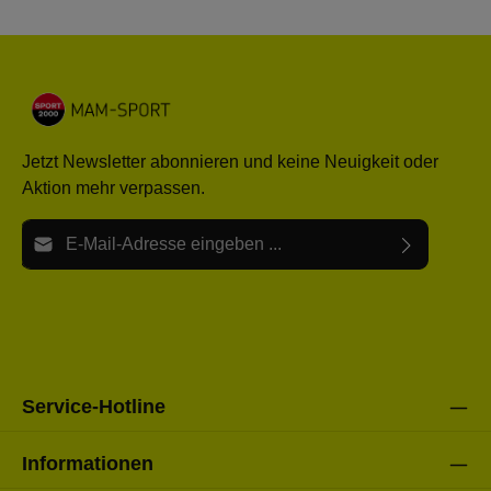
Jetzt Newsletter abonnieren und keine Neuigkeit oder
Aktion mehr verpassen.
E-Mail-Adresse*
Ich habe die
Datenschutzbestimmungen
zur Kenntnis
Die mit einem Stern (*) markierten Felder sind Pflichtfelder.
genommen und die
AGB
gelesen und bin mit ihnen
einverstanden.
Bitte gebe die oben abgebildeten Zeichen ein*
Service-Hotline
Informationen