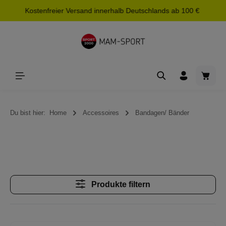
Kostenfreier Versand innerhalb Deutschlands ab 100 €
alt springen
Waren
Du bist hier:
Home
Accessoires
Bandagen/ Bänder
Produkte filtern