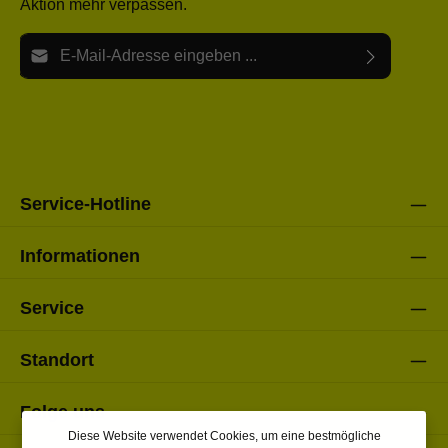
Aktion mehr verpassen.
E-Mail-Adresse*
Ich habe die
Datenschutzbestimmungen
zur Kenntnis
Die mit einem Stern (*) markierten Felder sind Pflichtfelder.
genommen und die
AGB
gelesen und bin mit ihnen
einverstanden.
Bitte gebe die oben abgebildeten Zeichen ein*
Service-Hotline
Informationen
Service
Standort
Folge uns
Diese Website verwendet Cookies, um eine bestmögliche