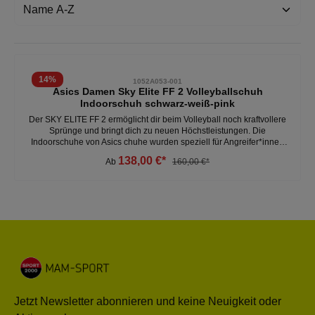
14
%
1052A053-001
Asics Damen Sky Elite FF 2 Volleyballschuh
Indoorschuh schwarz-weiß-pink
Der SKY ELITE FF 2 ermöglicht dir beim Volleyball noch kraftvollere
Sprünge und bringt dich zu neuen Höchstleistungen. Die
Indoorschuhe von Asics chuhe wurden speziell für Angreifer*innen
konzipiert und reduzieren den Energieverlust beim Schmettern. Das
138,00 €*
Ab
160,00 €*
geschwungene Fersendesign ermöglicht reibungslose Cutshots
durch einfachere Vorwärtsbewegungen. Die TWISTRUSS
Technologie der Mittelsohle erhöht durch einen breiteren
Vorfußbereich und das DYNAWRAP Schnürsystem die Sprungkraft. -
1 Nummer größer bestellen (fällt klein aus) - GEL Technologie
Dämpfung sorgt für hervorragende Schockabsorption - breitere
Flexionsrillen in der Außensohle für bessere Flexibilität -
FLYTEFOAM Propel Dämpfungstechnologie erhöht Stoßabsorption
und ReaktionsfähigkeitWeitere Damen Indoorschuhe unter:Damen -
Schuhe - Handball
Jetzt Newsletter abonnieren und keine Neuigkeit oder