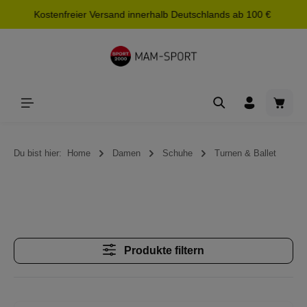
Kostenfreier Versand innerhalb Deutschlands ab 100 €
alt springen
Waren
Du bist hier:
Home
Damen
Schuhe
Turnen & Ballet
Produkte filtern