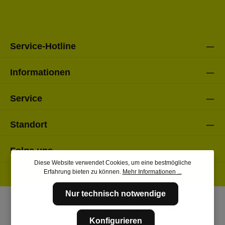
Die mit einem Stern (*) markierten Felder sind Pflichtfelder.
genommen und die
AGB
gelesen und bin mit ihnen
einverstanden.
Bitte gebe die oben abgebildeten Zeichen ein*
Service-Hotline
Informationen
Service
Standort
Folge uns
Diese Website verwendet Cookies, um eine bestmögliche
Erfahrung bieten zu können.
Mehr Informationen ...
Nur technisch notwendige
Konfigurieren