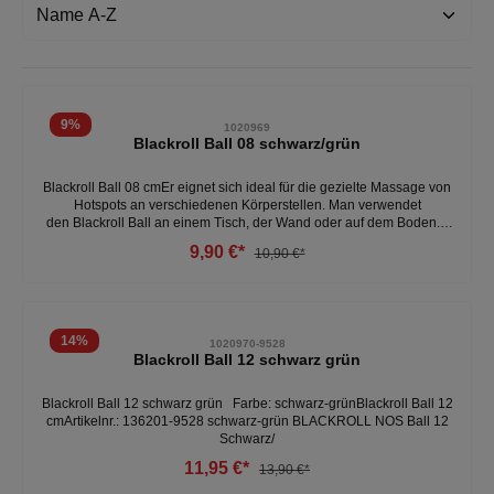
9
%
1020969
Blackroll Ball 08 schwarz/grün
Blackroll Ball 08 cmEr eignet sich ideal für die gezielte Massage von
Hotspots an verschiedenen Körperstellen. Man verwendet
den Blackroll Ball an einem Tisch, der Wand oder auf dem Boden. -
Der Blackroll Ball 08 ist perfekt für die punktuelle Selbstmassage
9,90 €*
10,90 €*
aller Körperbereiche- Einsetzbar am Tisch, am Boden und an der
Wand - Ideal, um einzelne Areale gezielt anzugehen- Klein und
handlich - praktisch für unterwegs
14
%
1020970-9528
Blackroll Ball 12 schwarz grün
Blackroll Ball 12 schwarz grün Farbe: schwarz-grünBlackroll Ball 12
cmArtikelnr.: 136201-9528 schwarz-grün BLACKROLL NOS Ball 12
Schwarz/
11,95 €*
13,90 €*