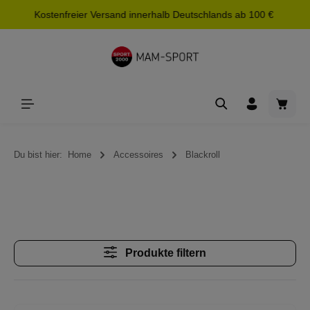
Kostenfreier Versand innerhalb Deutschlands ab 100 €
alt springen
Waren
Du bist hier:
Home
Accessoires
Blackroll
Produkte filtern