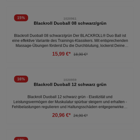
15
%
1020961
Blackroll Duoball 08 schwarz/grün
Blackroll Duoball 08 schwarz/grün Der BLACKROLL® Duo Ball ist
eine effektive Variante des Trainings-Klassikers. Mit entsprechenden
Massage-Übungen förderst Du die Durchblutung, lockerst Deine
Muskulatur und beschleunigst die Regeneration nach
15,99 €*
18,90 €*
Belastungsphasen für höhere Leistungsfähigkeit. - Maße: 8 cm
Länge - effektive 8er-Form- ideale portable Größe- spezielle
Festigkeit für effektive Muskelmassage- Regenerations-Föderung -
Made in Germany
16
%
1020959
Blackroll Duoball 12 schwarz grün
Blackroll Duoball 12 schwarz grün - Elastizität und
Leistungsvermögen der Muskulatur spürbar steigern und erhalten -
Fehlbelastungen regulieren und Haltungsschäden entgegenwirken -
Vermeiden von typischen Überlastungsschäden im Sport - Muskeln
20,96 €*
24,90 €*
gezielt regenerieren und Durchblutung steigern - Mit geringem
Aufwand einen aktiven Beitrag zu mehr Fitness und Wohlbefinden
leisten - Material:100 % Polypropylen - Abmessungen: 12cm