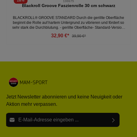
18
%
130675
Blackroll Groove Faszienrolle 30 cm schwarz
BLACKROLL® GROOVE STANDARD Durch die gerillte Oberfläche
beginnt die Rolle auf hartem Untergrund zu vibrieren und fördert so
sehr stark die Durchblutung. - gerillte Oberfläche- Standard-Version-
für intensive Anwendungen und Aktivierung- für alle Anwendungen
32,90 €*
39,90 €*
am Boden - starker Massageeffekt - zur Vorbeugung von und zur
unterstützenden Behandlung von Cellulite- 30 cm x 15 cm - Made in
Germany - höchste Produktqualität- markenrechtlich geschütztes
Produkt - Qualitätsmanagement nach DIN ISO 9001:2000-
umweltfreundliche und energieschonende Produktion - Material zu
100 % recyclefähig- frei von Treibgasen- frei von anderen
chemischen Treibmitteln- geruchlos- wasserunlöslich - einfach zu
reinigen- einfach zu sterilisieren
Jetzt Newsletter abonnieren und keine Neuigkeit oder
Aktion mehr verpassen.
E-Mail-Adresse*
Ich habe die
Datenschutzbestimmungen
zur Kenntnis