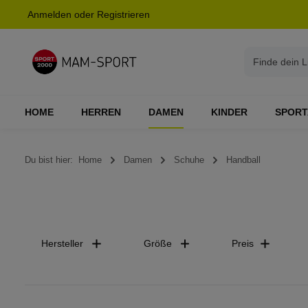
Anmelden
oder
Registrieren
springen
Zur Hauptnavigation springen
HOME
HERREN
DAMEN
KINDER
SPORT
Du bist hier:
Home
Damen
Schuhe
Handball
Hersteller
Größe
Preis