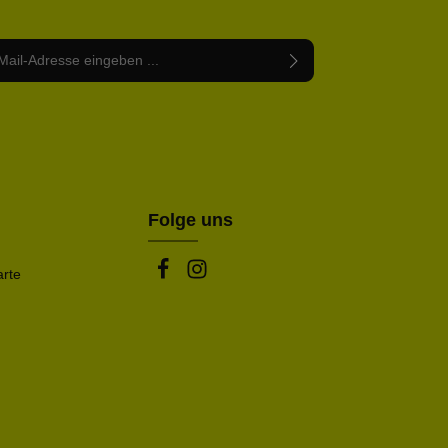
Adresse*
abe die
Datenschutzbestimmungen
zur Kenntnis
nem Stern (*) markierten Felder sind Pflichtfelder.
mmen und die
AGB
gelesen und bin mit ihnen
rstanden.
be die oben abgebildeten Zeichen ein*
Folge uns
arte