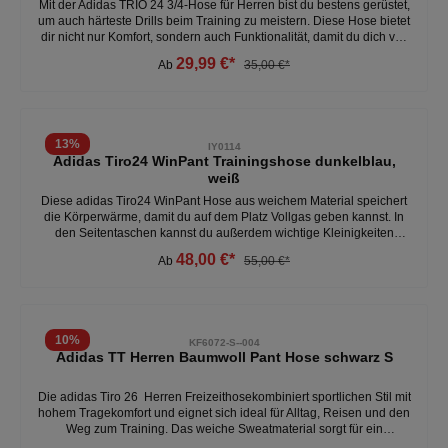
Mit der Adidas TRIO 24 3/4-Hose für Herren bist du bestens gerüstet,
um auch härteste Drills beim Training zu meistern. Diese Hose bietet
dir nicht nur Komfort, sondern auch Funktionalität, damit du dich voll
und ganz auf dein Training konzentrieren kannst. - schmal
29,99 €*
Ab
35,00 €*
geschnitten - elastischer Bund mit Kordelzug - seitliche
Reißverschlusstaschen - 3/4-Länge - 100 % Polyester (recycelt) -
Aeroready FunktionalitätWeitere Herren Sporthose unter:Herren -
Kleidung - Hosen - Training/Freizeit
13
%
IY0114
Adidas Tiro24 WinPant Trainingshose dunkelblau,
weiß
Diese adidas Tiro24 WinPant Hose aus weichem Material speichert
die Körperwärme, damit du auf dem Platz Vollgas geben kannst. In
den Seitentaschen kannst du außerdem wichtige Kleinigkeiten
verstauen.Lass Kälte keine Chance und bring dein Training auf ein
48,00 €*
Ab
55,00 €*
neues Level. - regulär geschnitten- elastischer Bund mit Kordelzug -
reißverschlüsse im Knöchelbereich- 100% Polyester - seitentaschen
Weitere Herren Trainingshosen unter:Herren- Kleidung- Hosen
10
%
KF6072-S--004
Adidas TT Herren Baumwoll Pant Hose schwarz S
Die adidas Tiro 26 Herren Freizeithosekombiniert sportlichen Stil mit
hohem Tragekomfort und eignet sich ideal für Alltag, Reisen und den
Weg zum Training. Das weiche Sweatmaterial sorgt für ein
angenehmes Tragegefühl, während die schmale Passform einen