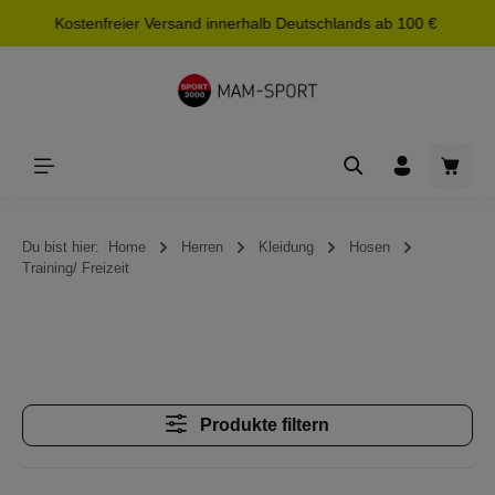
Kostenfreier Versand innerhalb Deutschlands ab 100 €
alt springen
Waren
Du bist hier:
Home
Herren
Kleidung
Hosen
Training/ Freizeit
Produkte filtern