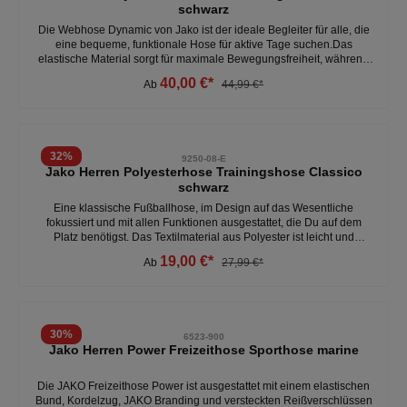
schwarz
Die Webhose Dynamic von Jako ist der ideale Begleiter für alle, die
eine bequeme, funktionale Hose für aktive Tage suchen.Das
elastische Material sorgt für maximale Bewegungsfreiheit, während
die Seitentaschen mit Reißverschluss sicheren Stauraum bieten. Der
40,00 €*
Ab
44,99 €*
elastische Beinabschluss sorgt für einen perfekten Sitz, egal ob beim
Sport oder in der Freizeit. - 100% Polyester - seitentaschen mit
Reißverschluss- elastischer Beinabschluss - optimale
Bewegungsfreiheit- bequem Weitere Herren Trainingshosen unter:
Herren- Kleidung- Hosen
32
%
9250-08-E
Jako Herren Polyesterhose Trainingshose Classico
schwarz
Eine klassische Fußballhose, im Design auf das Wesentliche
fokussiert und mit allen Funktionen ausgestattet, die Du auf dem
Platz benötigst. Das Textilmaterial aus Polyester ist leicht und
trocknet schnell. Der Beinabschluss ist mit einem Reißverschluss
19,00 €*
Ab
27,99 €*
und Rippeinsatz ausgestattet: Dadurch lässt sich die Hose einfach
anziehen undliegt angenehm am Bein.Der elastische Bund mit
Kordelzug lässt sich individuell einstellen und verleiht so einen
optimalen Sitz an der Hüfte. Bei Bedarf lassen sich in den
Seitentaschen Alltagsgegenstände verstauen.- Seitentaschen-
30
%
6523-900
Beinabschluss mit Reißverschluss und Ripp- Elastischer Bund mit
Jako Herren Power Freizeithose Sporthose marine
Kordelzug- Shiny-Polyester-Tricot-100 % PolyesterWeitere Herren
Fußballhosen unter:Herren- Kleidung- Hosen
Die JAKO Freizeithose Power ist ausgestattet mit einem elastischen
Bund, Kordelzug, JAKO Branding und versteckten Reißverschlüssen