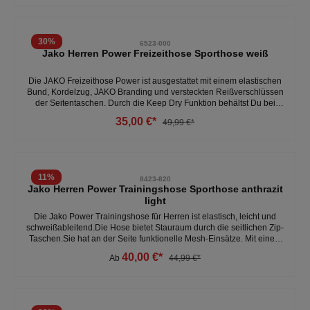
Polyester.- Beinabschluss mit elastischem Einsatz - Seitentasche mit
verdecktem Reißverschluss - Stretch-Micro-Twill - Elastischer Bund
mit Kordelzug und JAKO Branding - Elastisches Material ohne
Innenfutter - Moderner Schnitt in Knöchellänge- Kontrasteinsatz in
30
%
6523-000
Wabenstruktur - 100 % Polyester (recycelt)Weitere Herren
Jako Herren Power Freizeithose Sporthose weiß
Freizeithosen unter:Herren- Kleidung- Hosen
Die JAKO Freizeithose Power ist ausgestattet mit einem elastischen
Bund, Kordelzug, JAKO Branding und versteckten Reißverschlüssen
der Seitentaschen. Durch die Keep Dry Funktion behältst Du bei
allen Aktivitäten ein trockenes und bequemes Tragegefühl. -
35,00 €*
49,99 €*
Beinabschluss mit elastischem Einsatz - Seitentaschen - Elastischer
Bund mit Kordelzug und JAKO Branding - Elastisches Material ohne
Innenfutter - Moderner Schnitt in Knöchellänge- Kontrasteinsatz in
Wabenstruktur - 100 % Polyester (recycelt)Weitere Herren
Sporthosen unter:Herren- Kleidung- Hosen
11
%
8423-820
Jako Herren Power Trainingshose Sporthose anthrazit
light
Die Jako Power Trainingshose für Herren ist elastisch, leicht und
schweißableitend.Die Hose bietet Stauraum durch die seitlichen Zip-
Taschen.Sie hat an der Seite funktionelle Mesh-Einsätze. Mit einem
Kordel- und einem Gummizug kann sie ganz einfach an die jeweils
40,00 €*
Ab
44,99 €*
gewünschte Passform angepasst werden. - 100% Polyester - leicht -
elastisch - schweißableitend- Zip- Taschen Weitere Herren
Trainingshosen unter:Herren- Kleidung- Hosen