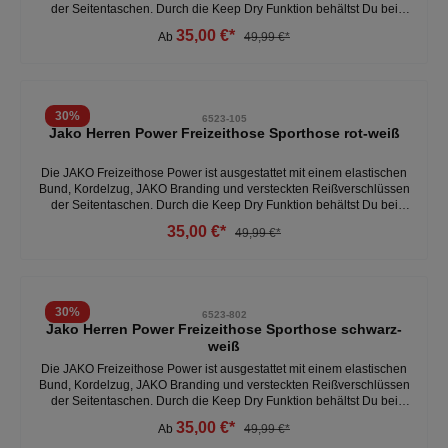
der Seitentaschen. Durch die Keep Dry Funktion behältst Du bei
allen Aktivitäten ein trockenes und bequemes Tragegefühl. Die
35,00 €*
Ab
49,99 €*
Freizeithose der Teamline Power besteht aus 100% recyceltem
Polyester, ein Highlight ist der auffällige Kontrasteinsatz in
Wabenstruktur an der Beinseite. - Beinabschluss mit elastischem
Einsatz - Seitentasche mit verdecktem Reißverschluss -
Seitentaschen - Stretch-Micro-Twill - Elastischer Bund mit Kordelzug
30
%
6523-105
und JAKO Branding - Elastisches Material ohne Innenfutter -
Jako Herren Power Freizeithose Sporthose rot-weiß
Moderner Schnitt in Knöchellänge- Kontrasteinsatz in Wabenstruktur
- 100 % Polyester (recycelt)
Die JAKO Freizeithose Power ist ausgestattet mit einem elastischen
Bund, Kordelzug, JAKO Branding und versteckten Reißverschlüssen
der Seitentaschen. Durch die Keep Dry Funktion behältst Du bei
allen Aktivitäten ein trockenes und bequemes Tragegefühl. Die
35,00 €*
49,99 €*
Freizeithose der Teamline Power besteht aus 100% recyceltem
Polyester, ein Highlight ist der auffällige Kontrasteinsatz in
Wabenstruktur an der Beinseite. - Beinabschluss mit elastischem
Einsatz - Seitentasche mit verdecktem Reißverschluss - Stretch-
Micro-Twill - Elastischer Bund mit Kordelzug und JAKO Branding -
30
%
6523-802
Elastisches Material ohne Innenfutter - Moderner Schnitt in
Jako Herren Power Freizeithose Sporthose schwarz-
Knöchellänge- 100 % Polyester (recycelt)Weitere Herren
weiß
Trainningshosen unter:Herren- Kleidung- Hosen
Die JAKO Freizeithose Power ist ausgestattet mit einem elastischen
Bund, Kordelzug, JAKO Branding und versteckten Reißverschlüssen
der Seitentaschen. Durch die Keep Dry Funktion behältst Du bei
allen Aktivitäten ein trockenes und bequemes Tragegefühl. Die
35,00 €*
Ab
49,99 €*
Freizeithose der Teamline Power besteht aus 100% recyceltem