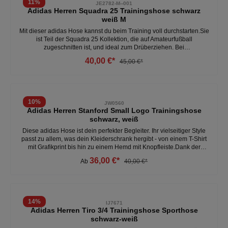
11
%
JE2782-M--001
atmungsaktivWeitere Herren Laufleggings unter: Herren- Kleidung-
Adidas Herren Squadra 25 Trainingshose schwarz
Hosen
weiß M
Mit dieser adidas Hose kannst du beim Training voll durchstarten.Sie
ist Teil der Squadra 25 Kollektion, die auf Amateurfußball
zugeschnitten ist, und ideal zum Drüberziehen. Bei
schweißtreibenden Drills garantiert dir die
40,00 €*
45,00 €*
feuchtigkeitsabsorbierende AEROREADY Technologie ein
angenehm trockenes Tragegefühl. Und die Reißverschlüsse im
Knöchelbereich erleichtern das An- und Ausziehen.- regulär
geschnitten - elastischer Bund mit Kordelzug - 100% Polyester-
reißverschlusstaschen auf der Vorderseite -
10
%
JW0560
schweißableitendWeitere Herren Trainingshosen unter: Herren-
Adidas Herren Stanford Small Logo Trainingshose
Kleidung- Hosen
schwarz, weiß
Diese adidas Hose ist dein perfekter Begleiter. Ihr vielseitiger Style
passt zu allem, was dein Kleiderschrank hergibt - von einem T-Shirt
mit Grafikprint bis hin zu einem Hemd mit Knopfleiste.Dank der
Beinabschlüsse ohne Bündchen lässt sie sich zudem auch über
36,00 €*
Ab
40,00 €*
Schuhe ganz einfach an- und ausziehen. - regulär geschnitten-
kordelzugverschluss - 100% Polyester - beinabschluss ohne
Bündchen - reißverschlusstaschen auf der Vorderseite Weitere
Herren Trainingshosen unter: Herren- Kleidung- Hosen
14
%
IJ7671
Adidas Herren Tiro 3/4 Trainingshose Sporthose
schwarz-weiß