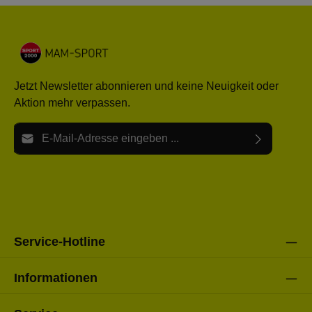
Jetzt Newsletter abonnieren und keine Neuigkeit oder
Aktion mehr verpassen.
E-Mail-Adresse*
Ich habe die
Datenschutzbestimmungen
zur Kenntnis
Die mit einem Stern (*) markierten Felder sind Pflichtfelder.
genommen und die
AGB
gelesen und bin mit ihnen
einverstanden.
Bitte gebe die oben abgebildeten Zeichen ein*
Service-Hotline
Informationen