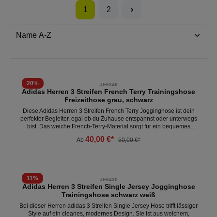
1
2
20
%
JE6346
Adidas Herren 3 Streifen French Terry Trainingshose
Freizeithose grau, schwarz
Diese Adidas Herren 3 Streifen French Terry Jogginghose ist dein
perfekter Begleiter, egal ob du Zuhause entspannst oder unterwegs
bist. Das weiche French-Terry-Material sorgt für ein bequemes
Tragegefühl, während die 3-Streifen an den Seiten dem Ganzen
40,00 €*
Ab
50,00 €*
einen sportlichen Touch verpassen. Mit ihrer modernen, schmal
zulaufenden Beinform ist diese Hose ein echtes Must-have für jeden
Tag. - regulär geschnitten- kordelzugverschluss- rippbündchen - 55
% Baumwolle, 36 % Polyester- schmal zulaufende Beinform Weitere
Herren Jogginghosen unter: Herren- Kleidung- Hosen
11
%
JE6430
Adidas Herren 3 Streifen Single Jersey Jogginghose
Trainingshose schwarz weiß
Bei dieser Herren adidas 3 Streifen Single Jersey Hose trifft lässiger
Style auf ein cleanes, modernes Design. Sie ist aus weichem,