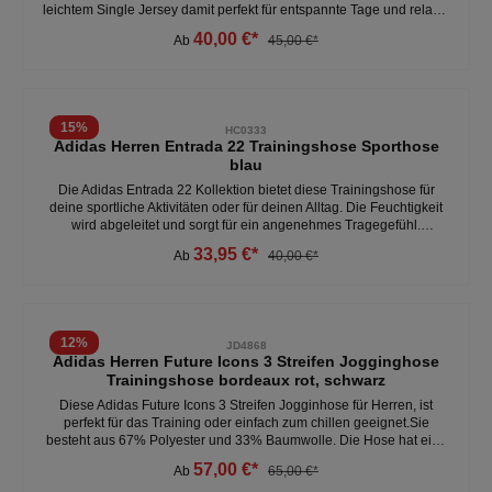
leichtem Single Jersey damit perfekt für entspannte Tage und relaxte
Abende.Das aufgestickte 3-Streifen Logo und die 3-Streifen entlang
40,00 €*
Ab
45,00 €*
der Beine verpassen dem Piece einen klassischen, sportlichen
Look.- regulär geschnitten - elastischer Bund mit Kordelzug- 74%
Baumwolle, 26% Polyester - mittelhoher Bund - super bequem
Weitere Herren Jogginghosen unter: Herren- Kleidung- Hosen
15
%
HC0333
Adidas Herren Entrada 22 Trainingshose Sporthose
blau
Die Adidas Entrada 22 Kollektion bietet diese Trainingshose für
deine sportliche Aktivitäten oder für deinen Alltag. Die Feuchtigkeit
wird abgeleitet und sorgt für ein angenehmes Tragegefühl.
Seitentaschen bieten Stauraum für die üblichen Kleinigkeiten, wie
33,95 €*
Ab
40,00 €*
zum Beispiel Handy, Schlüssel und Co. Durch die Reißverschlüsse
an dem unteren Bereich, wird das An- und Ausziehen deutlich
erleichtert. - elastischer Kordelzug - Seitentaschen - Für Sport oder
Freizeit - atmungsaktivies Material - schnell trockend
12
%
JD4868
Adidas Herren Future Icons 3 Streifen Jogginghose
Trainingshose bordeaux rot, schwarz
Diese Adidas Future Icons 3 Streifen Jogginhose für Herren, ist
perfekt für das Training oder einfach zum chillen geeignet.Sie
besteht aus 67% Polyester und 33% Baumwolle. Die Hose hat eine
normal geschnittene Passform und einen elastischen Bund mit
57,00 €*
Ab
65,00 €*
Kordelzug, sie verfügt außerdem über Taschen auf der