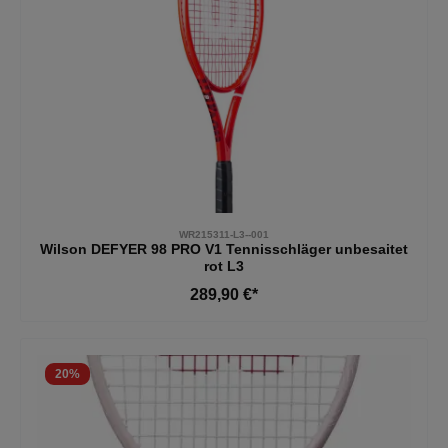
WR215311-L3--001
Wilson DEFYER 98 PRO V1 Tennisschläger unbesaitet
rot L3
289,90 €*
20
%