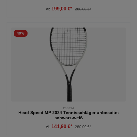
199,00 €*
Ab
280,00 €*
49
%
236014
Head Speed MP 2024 Tennisschläger unbesaitet
schwarz-weiß
141,90 €*
Ab
280,00 €*