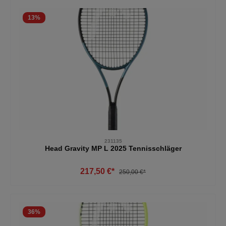
13
%
231135
Head Gravity MP L 2025 Tennisschläger
217,50 €*
250,00 €*
36
%