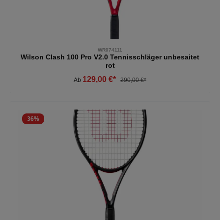
WR074111
Wilson Clash 100 Pro V2.0 Tennisschläger unbesaitet
rot
129,00 €*
Ab
290,00 €*
36
%