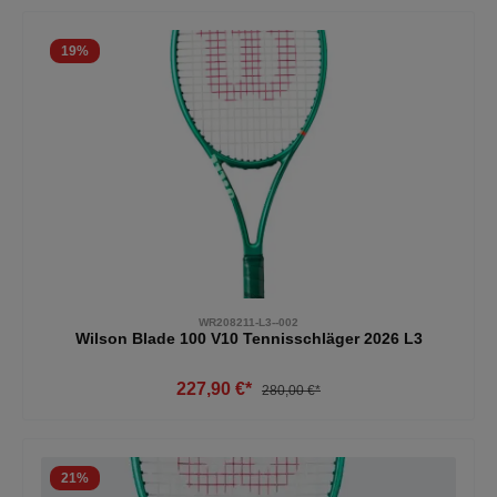
19
%
WR208211-L3--002
Wilson Blade 100 V10 Tennisschläger 2026 L3
227,90 €*
280,00 €*
21
%