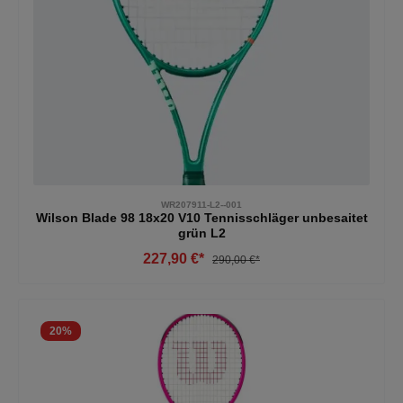
WR207911-L2--001
Wilson Blade 98 18x20 V10 Tennisschläger unbesaitet
grün L2
227,90 €*
290,00 €*
20
%