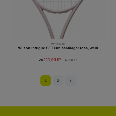
WR169410
Wilson Intrigue SE Tennisschläger rosa, weiß
111,90 €*
Ab
140,00 €*
1
2