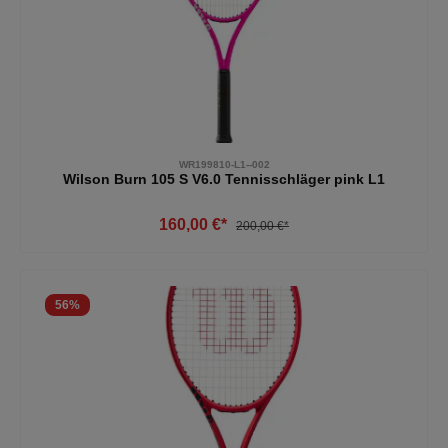
WR199810-L1--002
Wilson Burn 105 S V6.0 Tennisschläger pink L1
160,00 €*
200,00 €*
56
%