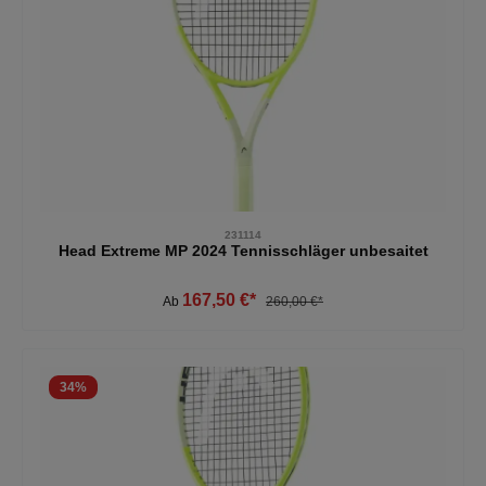
231114
Head Extreme MP 2024 Tennisschläger unbesaitet
167,50 €*
Ab
260,00 €*
34
%