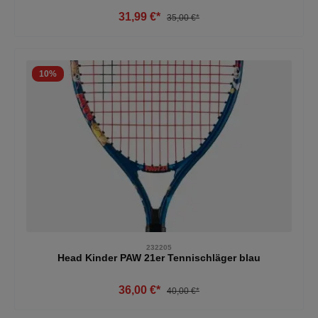
31,99 €*
35,00 €*
10
%
232205
Head Kinder PAW 21er Tennischläger blau
36,00 €*
40,00 €*