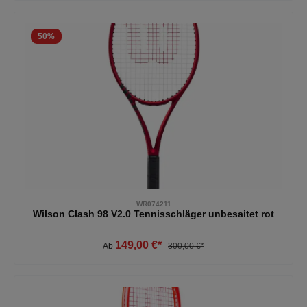
50
%
WR074211
Wilson Clash 98 V2.0 Tennisschläger unbesaitet rot
149,00 €*
Ab
300,00 €*