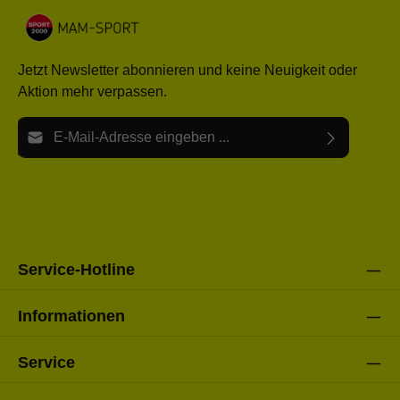
Jetzt Newsletter abonnieren und keine Neuigkeit oder
Aktion mehr verpassen.
E-Mail-Adresse*
Ich habe die
Datenschutzbestimmungen
zur Kenntnis
Die mit einem Stern (*) markierten Felder sind Pflichtfelder.
genommen und die
AGB
gelesen und bin mit ihnen
einverstanden.
Bitte gebe die oben abgebildeten Zeichen ein*
Service-Hotline
Informationen
Service