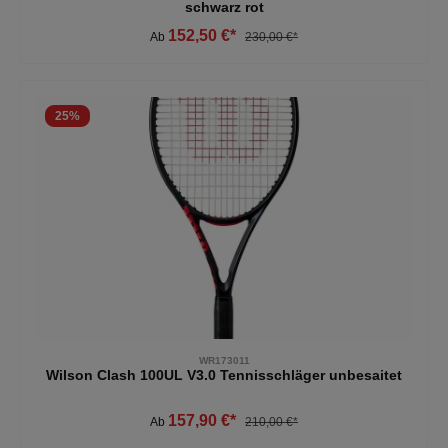
schwarz rot
152,50 €*
Ab
230,00 €*
25
%
WR173011
Wilson Clash 100UL V3.0 Tennisschläger unbesaitet
157,90 €*
Ab
210,00 €*