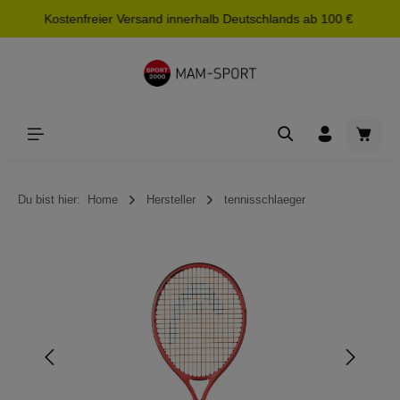
Kostenfreier Versand innerhalb Deutschlands ab 100 €
alt springen
Waren
Du bist hier:
Home
Hersteller
tennisschlaeger
Bildergalerie überspringen