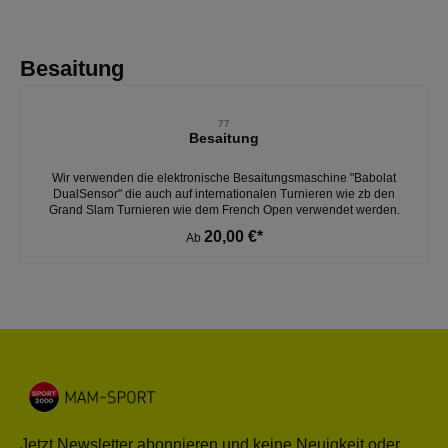
Produktgalerie überspringen
Besaitung
77
Besaitung
Wir verwenden die elektronische Besaitungsmaschine "Babolat
DualSensor" die auch auf internationalen Turnieren wie zb den
Grand Slam Turnieren wie dem French Open verwendet werden.
20,00 €*
Ab
Jetzt Newsletter abonnieren und keine Neuigkeit oder