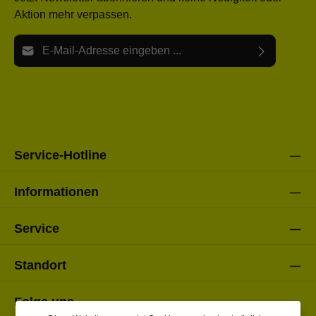
Aktion mehr verpassen.
E-Mail-Adresse*
Ich habe die
Datenschutzbestimmungen
zur Kenntnis
Die mit einem Stern (*) markierten Felder sind Pflichtfelder.
genommen und die
AGB
gelesen und bin mit ihnen
einverstanden.
Bitte gebe die oben abgebildeten Zeichen ein*
Service-Hotline
Informationen
Service
Standort
Folge uns