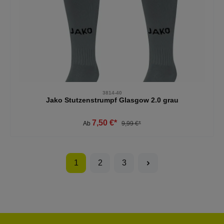
3814-40
Jako Stutzenstrumpf Glasgow 2.0 grau
7,50 €*
Ab
9,99 €*
1
2
3