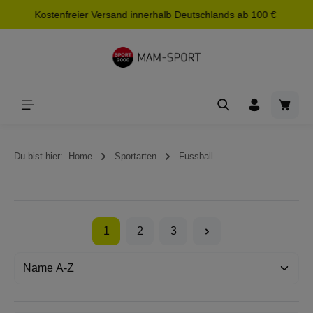
Kostenfreier Versand innerhalb Deutschlands ab 100 €
alt springen
Waren
Du bist hier:
Home
Sportarten
Fussball
1
2
3