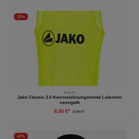
33
%
2616-03
Jako Classic 2.0 Kennzeichnungshemd Leibchen
neongelb
6,00 €*
8,99 €*
20
%