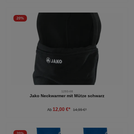
20
%
1293-08
Jako Neckwarmer mit Mütze schwarz
12,00 €*
Ab
14,99 €*
20
%