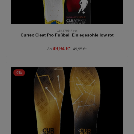
1844709-F-rot
Currex Cleat Pro Fußball Einlegesohle low rot
49,94 €*
Ab
49,95 €*
0
%