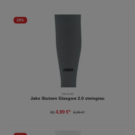
29
%
3414-40
Jako Stutzen Glasgow 2.0 steingrau
4,99 €*
Ab
6,99 €*