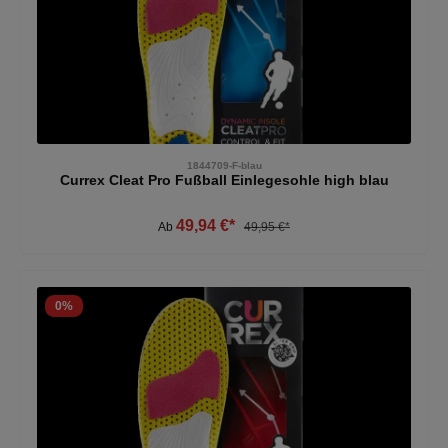
1844709-F-blau
Currex Cleat Pro Fußball Einlegesohle high blau
49,94 €*
Ab
49,95 €*
0
%