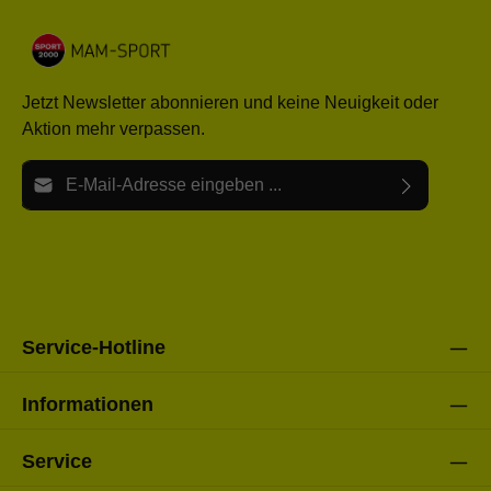
Jetzt Newsletter abonnieren und keine Neuigkeit oder
Aktion mehr verpassen.
E-Mail-Adresse*
Ich habe die
Datenschutzbestimmungen
zur Kenntnis
Die mit einem Stern (*) markierten Felder sind Pflichtfelder.
genommen und die
AGB
gelesen und bin mit ihnen
einverstanden.
Bitte gebe die oben abgebildeten Zeichen ein*
Service-Hotline
Informationen
Service