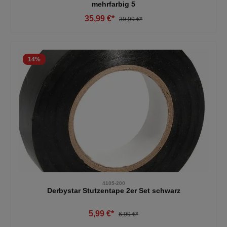
mehrfarbig 5
35,99 €*
39,99 €*
14
%
4105-200
Derbystar Stutzentape 2er Set schwarz
5,99 €*
6,99 €*