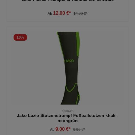
12,00 €*
Ab
14,99 €*
10
%
3866-28
Jako Lazio Stutzenstrumpf Fußballstutzen khaki-
neongrün
9,00 €*
Ab
9,99 €*