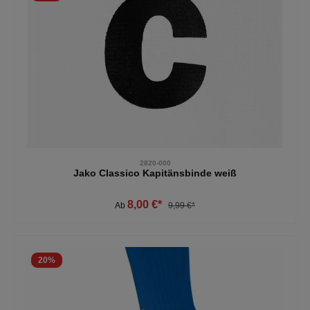
2820-000
Jako Classico Kapitänsbinde weiß
8,00 €*
Ab
9,99 €*
20
%