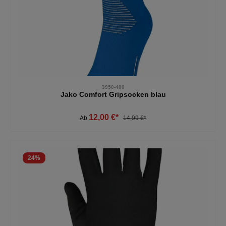
3950-400
Jako Comfort Gripsocken blau
12,00 €*
Ab
14,99 €*
24
%