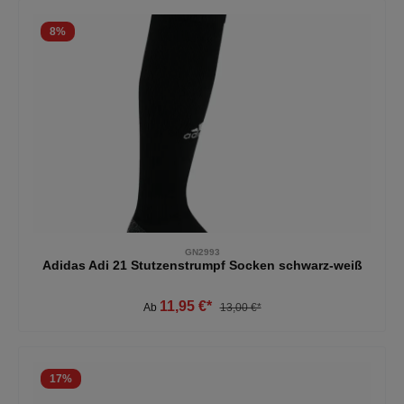
8
%
GN2993
Adidas Adi 21 Stutzenstrumpf Socken schwarz-weiß
11,95 €*
Ab
13,00 €*
17
%