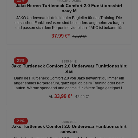
12
%
6955-09-E-M-002
Jako Herren Turtleneck Comfort 2.0 Funktionsshirt
navy M
JAKO Underwear ist dein idealer Begleiter für das Training. Die
elastischen Funktionsfasern sind besonders angenehm zu tragen
und passen sich dem Körper individuell an. JAKO ist bekannt für
eine riesige Farb- und Größenauswahl. Mit sechs Farben und
37,99 €*
42,99 €*
Größengängen von 3XS bis XXL ist für Kinder und Herren mit
Sicherheit die passende Underwear dabei. Das Turtleneck
COMFORT 2.0 ist sehr weich und komfortabel zu tragen. Es ist
seamless geschnitten. Das bedeutet das es keine lästigen Nähte hat
und somit Druckstellen verhindert werden. - atmungsaktiv-
21
%
6955-04-E
schweißableitend- 100% Polyester- enganliegend - sehr weich -
Jako Turtleneck Comfort 2.0 Underwear Funktionsshirt
keine Nähte - hält dich warm Weitere Herren Funktionsshirts unter:
blau
Deutsch- Accessoires- Unterwäsche- Funktionsunterwäsche
Dank des Turtleneck Comfort 2.0 von Jako bewahrst du immer ein
angenehmes Körpergefühl, ganz egal ob beim Training oder beim
Laufen. Wärme spendend und optimal für kältere Tage geeignet ist
die Underwear auch mit der Keep Dry Funktion ausgestattet.
33,99 €*
Ab
42,99 €*
Microfeine Fasern transportieren die Feuchtigkeit unmittelbar an die
Oberfläche des Stoffes. - Material: 100% Polyamid- Slim Fit -
Schonwaschgang bei 40° CWeitere Funktionsshirts
unter:Accessoires- Unterwäsche- Funktionsunterwäsche
21
%
6955-08-E
Jako Turtleneck Comfort 2.0 Underwear Funktionsshirt
schwarz