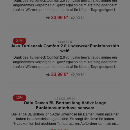
Dank des Turtleneck Comfort 2.0 von Jako bewahrst du immer ein
angenehmes Körpergefühl, ganz egal ob beim Training oder beim
Laufen. Wärme spendend und optimal für kältere Tage geeignet ist
die Underwear auch mit der Keep Dry Funktion ausgestattet.
33,99 €*
Ab
42,99 €*
Microfeine Fasern transportieren die Feuchtigkeit unmittelbar an die
Oberfläche des Stoffes. - Material: 100% Polyamid- Slim Fit -
Schonwaschgang bei 40° CWeitere Funktionsshirts
unter:Accessoires- Unterwäsche- Funktionsunterwäsche
21
%
6955-00-E
Jako Turtleneck Comfort 2.0 Underwear Funktionsshirt
weiß
Dank des Turtleneck Comfort 2.0 von Jako bewahrst du immer ein
angenehmes Körpergefühl, ganz egal ob beim Training oder beim
Laufen. Wärme spendend und optimal für kältere Tage geeignet ist
die Underwear auch mit der Keep Dry Funktion ausgestattet.
33,99 €*
Ab
42,99 €*
Microfeine Fasern transportieren die Feuchtigkeit unmittelbar an die
Oberfläche des Stoffes. - Material: 100% Polyamid- Slim Fit -
Schonwaschgang bei 40° CWeitere Funktionsshirts
unter:Accessoires- Unterwäsche- Funktionsunterwäsche
12
%
159121-15000
Odlo Damen BL Bottom long Active lange
Funktionsunterhose schwarz
Die lange BL Bottom long Activ Unterhose für Damen, kann mit einer
hohen Isolationsleistung punkten. So sorgt die Hose für hohen
Tragekomfort bei niedrigen Temperaturen. Außerdem kann sie mit
einem sehr guten Feuchtigkeitsmanagement aufwarten: Gerätst du