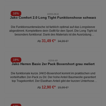
10
%
6555-08-E
Jako Comfort 2.0 Long Tight Funktionshose schwarz
Die Funktionsunterwäsche ist farblich optimal auf das Longsleeve
abgestimmt. Komplettiere dein Outfit für den Sport. Die Long Tight ist
besonders funktional. Dank des Materials ist die Ausrüstung
geruchshemmend. Die Hose ist seamless. Das bedeutet, dass sie
31,49 €*
Ab
34,99 €*
nahtlos verarbeitet ist. So entstehen keine lästigen Druckstellen und
Du kannst dich voll und ganz auf den Sport konzentrieren. - Material:
93 % Polyamid, 7 % Elasthan- Slim Fit - Schonwaschgang bei 40°
CWeitere Funktionshosen unter:Accessoires- Unterwäsche-
Funktionsunterwäsche
19
%
6204-40
Jako Herren Basic 2er Pack Boxershort grau meliert
Die funktionale kurze JAKO-Boxershort kommt im praktischen und
vorteilhaften 2er-Pack zu Dir. Der hohe Anteil Baumwolle garantiert
top Tragekomfort. Der Elasthan-Anteil gibt der kurzen Unterhose
entsprechende Flexibilität. Optisch schick ist der breite elastische
12,90 €*
Ab
15,99 €*
Logo-Bund mit JAKO-Schriftzug.- Lieferumfang: zwei Boxershorts-
enger Beinabschluss- breiter Logo-Bund - Eigenschaften: super
bequem, atmungsaktiv, leicht - Material: 95% Baumwolle, 5%
Elasthan