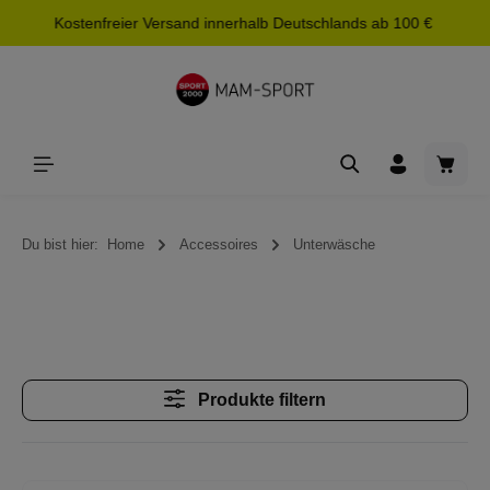
Kostenfreier Versand innerhalb Deutschlands ab 100 €
alt springen
Waren
Du bist hier:
Home
Accessoires
Unterwäsche
Produkte filtern