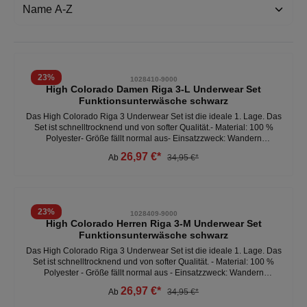
23
%
1028410-9000
High Colorado Damen Riga 3-L Underwear Set
Funktionsunterwäsche schwarz
Das High Colorado Riga 3 Underwear Set ist die ideale 1. Lage. Das
Set ist schnelltrocknend und von softer Qualität.- Material: 100 %
Polyester- Größe fällt normal aus- Einsatzzweck: Wandern
/Trekkingtouren, Lifestyle, Outdoor- schnelltrocknend,leicht und
26,97 €*
Ab
34,95 €*
durch angeraute Innenseite angenehm- wärmendes Tragegefühl
23
%
1028409-9000
High Colorado Herren Riga 3-M Underwear Set
Funktionsunterwäsche schwarz
Das High Colorado Riga 3 Underwear Set ist die ideale 1. Lage. Das
Set ist schnelltrocknend und von softer Qualität. - Material: 100 %
Polyester - Größe fällt normal aus - Einsatzzweck: Wandern
/Trekkingtouren, Lifestyle, Outdoor - schnelltrocknend,leicht und
26,97 €*
Ab
34,95 €*
durch angeraute Innenseite angenehm - wärmendes Tragegefühl