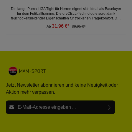
Die lange Puma LIGA Tight für Herren eignet sich ideal als Baselayer
für dein Fußballtraining. Die dryCELL-Technologie sorgt dank
feuchtigkeitsleitender Eigenschaften für trockenen Tragekomfort. Das
dehnbare Material und der Elastikbund bieten natürliche
31,96 €*
Ab
39,95 €*
Bewegungsfreiheit. Die leichte Kompression unterstützt deine
Muskeln und wirkt so leistungssteigernd. - perfekt geeignet als
Baselayer - elastisches Funktionsmaterial - leichte
Kompressionspassform - Material: 88 % Polyester / 12 % Elasthan
Jetzt Newsletter abonnieren und keine Neuigkeit oder
Aktion mehr verpassen.
E-Mail-Adresse*
Ich habe die
Datenschutzbestimmungen
zur Kenntnis
Die mit einem Stern (*) markierten Felder sind Pflichtfelder.
genommen und die
AGB
gelesen und bin mit ihnen
einverstanden.