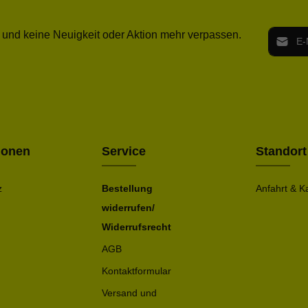
E-Mail-
 und keine Neuigkeit oder Aktion mehr verpassen.
Ich h
Die mit ei
geno
einve
Bitte ge
ionen
Service
Standort
z
Bestellung
Anfahrt & K
widerrufen/
Widerrufsrecht
AGB
Kontaktformular
Versand und