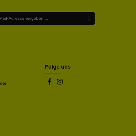
Adresse*
abe die
Datenschutzbestimmungen
zur Kenntnis
nem Stern (*) markierten Felder sind Pflichtfelder.
mmen und die
AGB
gelesen und bin mit ihnen
rstanden.
be die oben abgebildeten Zeichen ein*
Folge uns
arte