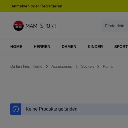
Anmelden
oder
Registrieren
springen
Zur Hauptnavigation springen
HOME
HERREN
DAMEN
KINDER
SPORT
Du bist hier:
Home
Accessoires
Socken
Puma
Keine Produkte gefunden.