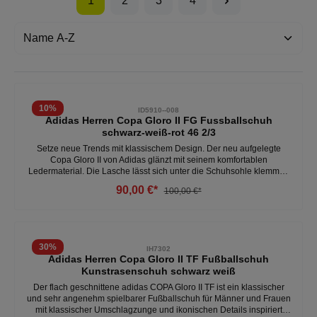
1
2
3
4
10
%
ID5910--008
Adidas Herren Copa Gloro II FG Fussballschuh
schwarz-weiß-rot 46 2/3
Setze neue Trends mit klassischem Design. Der neu aufgelegte
Copa Gloro II von Adidas glänzt mit seinem komfortablen
Ledermaterial. Die Lasche lässt sich unter die Schuhsohle klemmen
damit du ein noch besseres Ballgefühl bekommst.
90,00 €*
100,00 €*
30
%
IH7302
Adidas Herren Copa Gloro II TF Fußballschuh
Kunstrasenschuh schwarz weiß
Der flach geschnittene adidas COPA Gloro II TF ist ein klassischer
und sehr angenehm spielbarer Fußballschuh für Männer und Frauen
mit klassischer Umschlagzunge und ikonischen Details inspiriert