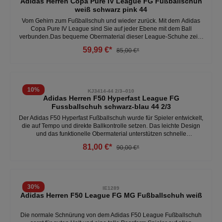
Adidas Herren Copa Pure IV League FG Fußballschuh
weiß schwarz pink 44
Vom Gehirn zum Fußballschuh und wieder zurück. Mit dem Adidas
Copa Pure IV League sind Sie auf jeder Ebene mit dem Ball
verbunden.Das bequeme Obermaterial dieser League-Schuhe zeigt
Vintage-Details und sorgt dafür, dass Sie so edel aussehen und sich
59,99 €*
85,00 €*
so edel fühlen wie Ihr Fußball.Der Vorderfuß aus Rindsleder sorgt für
eine kultivierte Note. Darunter sorgt eine Außensohle aus festem
Boden für ein entspanntes Spiel.- 1 Nummer größer bestellen (fällt
klein aus)- synthetisches Obermaterial mit Ledervorfuß- Außensohle
für festen Boden- enthält mindestens 20 % Recyclingmaterial-
10
%
KJ3414-44 2/3--010
normale PassformWeitere Herren Fußballschuhe unter:Herren -
Adidas Herren F50 Hyperfast League FG
Schuhe - Fussball
Fussballschuh schwarz-blau 44 2/3
Der Adidas F50 Hyperfast Fußballschuh wurde für Spieler entwickelt,
die auf Tempo und direkte Ballkontrolle setzen. Das leichte Design
und das funktionelle Obermaterial unterstützen schnelle
Richtungswechsel und dynamische Sprints auf Naturrasen. Die
81,00 €*
90,00 €*
schwarze Farbgebung sorgt für einen modernen, sportlichen Look.
Leichter Herren-Fußballschuh für hohe Geschwindigkeit und agile
Bewegungen Synthetisches Haloskin-Obermaterial für ein direktes
Ballgefühl und angenehmen Tragekomfort Elastische Haloshell+-
Konstruktion unterstützt einen sicheren Sitz FG-Außensohle für
30
%
IE1289
zuverlässige Traktion auf trockenen Naturrasenplätzen Klassische
Adidas Herren F50 League FG MG Fußballschuh weiß
Schnürung für eine individuelle Passform Schwarzes Design mit
sportlichen adidas Details für einen markanten Auftritt auf dem Platz
Die normale Schnürung von dem Adidas F50 League Fußballschuh