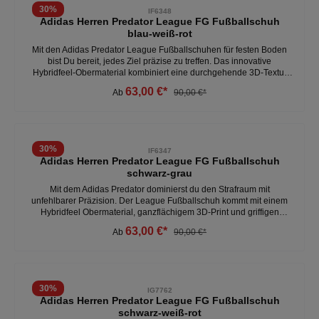
beim präzisen Passspiel. Die strukturierte Oberfläche unterstützt
30
%
IF6348
zusätzlich die Ballkontrolle, was gerade in schnellen
Adidas Herren Predator League FG Fußballschuh
Spielsituationen den entscheidenden Unterschied machen kann. -
blau-weiß-rot
rutschfeste Sohle - atmungsaktiv - optimaler Grip - perfekte
Ballkontrolle- sehr guter Halt - robustWeitere Herren Fußballschuhe
Mit den Adidas Predator League Fußballschuhen für festen Boden
unter:Herren- Schuhe- Fussball
bist Du bereit, jedes Ziel präzise zu treffen. Das innovative
Hybridfeel-Obermaterial kombiniert eine durchgehende 3D-Textur
mit griffigen Strikescale-Lamellen, um Deine Schussgenauigkeit zu
63,00 €*
Ab
90,00 €*
maximieren. Die Controlplate 2.0-Außensohle sorgt dafür, dass Du
stets stabil stehst, egal wie fest der Boden ist.- 1 Nummer größer
bestellen (fällt klein aus)- Hybridfeel-Obermaterial mit Strikescale-
Elementen - Controlplate 2.0 Außensohle für feste Böden- enthält
mindestens 20 % recycelte und erneuerbare BestandteileWeitere
30
%
IF6347
Herren Fußballschuhe unter:Herren - Schuhe - Fussball - Rasen
Adidas Herren Predator League FG Fußballschuh
schwarz-grau
Mit dem Adidas Predator dominierst du den Strafraum mit
unfehlbarer Präzision. Der League Fußballschuh kommt mit einem
Hybridfeel Obermaterial, ganzflächigem 3D-Print und griffigen
Strikescale Gummilamellen für akkurate Pässe und Schüsse. Die
63,00 €*
Ab
90,00 €*
Controlplate 2.0 Außensohle sorgt für Stabilität auf festen Böden,
damit du angreifen kannst, sobald sich die Gelegenheit ergibt. - 1
Nummer größer bestellen (fällt klein aus) - reguläre Passform -
Hybridfeel Obermaterial mit Strikescale Gummilamellen - besteht zu
mindestens 20 % aus recycelten und erneuerbaren Materialien
30
%
IG7762
Wetere Herren Fußballschuhe unter: Herren - Schuhe - Fussball
Adidas Herren Predator League FG Fußballschuh
schwarz-weiß-rot