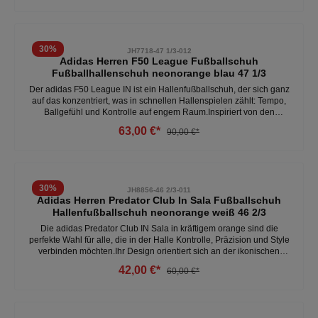
Kunstrasen und Rasen- optimale Ballkontrolle - bequem - sicherer
Sitz am Fuß Weitere Herren Fußballschuhe unter:Herren- Schuhe-
Fussball
30
%
JH7718-47 1/3-012
Adidas Herren F50 League Fußballschuh
Fußballhallenschuh neonorange blau 47 1/3
Der adidas F50 League IN ist ein Hallenfußballschuh, der sich ganz
auf das konzentriert, was in schnellen Hallenspielen zählt: Tempo,
Ballgefühl und Kontrolle auf engem Raum.Inspiriert von den
legendären F50-Modellen, bringt dieser Schuh den Geist des
63,00 €*
90,00 €*
Straßen- und Hallenfußballs zurück auf den Platz – direkt,
schnörkellos und leistungsstark. - perfekte Ballkontrolle - robust -
leicht - zuverlässiger Grip Weitere Herren Fußballschuhe unter:
Herren- Schuhe- Fussball
30
%
JH8856-46 2/3-011
Adidas Herren Predator Club In Sala Fußballschuh
Hallenfußballschuh neonorange weiß 46 2/3
Die adidas Predator Club IN Sala in kräftigem orange sind die
perfekte Wahl für alle, die in der Halle Kontrolle, Präzision und Style
verbinden möchten.Ihr Design orientiert sich an der ikonischen
Predator-Linie, die seit Jahrzehnten für technisches Spiel und
42,00 €*
60,00 €*
auffällige Optik steht. Das atmungsaktive Obermaterial sorgt auch bei
intensiven Spielen für ein angenehmes Fußklima, während die
spezielle Non-Marking-Gummisohle für optimalen Grip auf allen
Hallenböden sorgt – egal ob beim schnellen Richtungswechsel oder