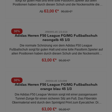
sorgt für guten Halt und eine tolle Passform.Spieler auf allen
Positionen haben durch diesen Schuh und die Nockensohle die
Freiheit, wunderbare Auftritte abzuliefern. So schafft es der
63,00 €*
Ab
90,00 €*
Naturrasenschuh, dich bei deiner einzigartigen Art, zu spielen
angemessen zu unterstützen. Die leichte, dämpfende, atmungsaktive
und bequeme Funktionsweise lässt ihn überzeugen. - leicht -
atmungsaktiv- bequem - synthetik, Textil - normale Schnürung -
Farbe: weiß, pink, gelbWeitere Herren Fußballschuhe unter: Herren-
30
%
JR8995-45 1/3-010
Schuhe- Fussball
Adidas Herren F50 League FG/MG Fußballschuh
neongelb 45 1/3
Die normale Schnürung von dem Adidas F50 League
Fußballschuh sorgt für guten Halt und eine tolle Passform.Spieler auf
allen Positionen haben durch diesen Schuh und die Nockensohle
die Freiheit, wunderbare Auftritte abzuliefern.So schafft es der
63,00 €*
90,00 €*
Naturrasenschuh, dich bei deiner einzigartigen Art, zu spielen
angemessen zu unterstützen.Die leichte, dämpfende, atmungsaktive
und bequeme Funktionsweise lässt ihn überzeugen.- leicht-
atmungsaktiv- bequem- synthetik, Textil- normale SchnürungWeitere
Herren Fußballschuhe unter:Herren- Schuhe- Fussball
30
%
JI0004-45 1/3-008
Adidas Herren F50 League FG/MG Fußballschuh
orange blau 45 1/3
Die Adidas F50 League Version sorgt mit einer passgenauen
Tunnel-Zunge für einen sicheren Sitz am Fuß. Das Fiberskin
Obermaterial wird durch den Sprintgrid Print zum Eyecatcher. Die
leichte Sprintplate Außensohle garantiert dir außerdem optimale
63,00 €*
90,00 €*
Traktion auf verschiedenen Oberflächen. - reguläre Passform - für