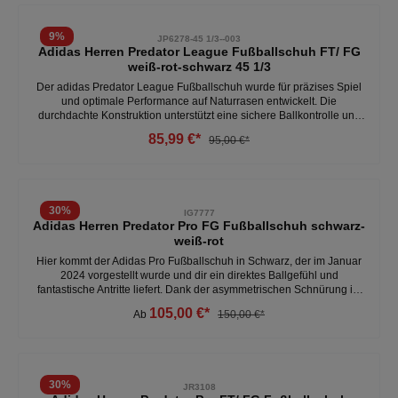
Fussball
9
%
JP6278-45 1/3--003
Adidas Herren Predator League Fußballschuh FT/ FG
weiß-rot-schwarz 45 1/3
Der adidas Predator League Fußballschuh wurde für präzises Spiel
und optimale Performance auf Naturrasen entwickelt. Die
durchdachte Konstruktion unterstützt eine sichere Ballkontrolle und
bietet gleichzeitig die Stabilität, die für schnelle Richtungswechsel
85,99 €*
95,00 €*
und dynamische Aktionen auf dem Platz erforderlich ist. Ideal für
Spieler, die ihr Spiel aktiv gestalten möchten. • Entwickelt für den
Einsatz auf festen Naturrasenplätzen• Strukturierte Oberflächen
unterstützen eine präzise Ballkontrolle• Stabile Konstruktion für
sicheren Halt bei schnellen Bewegungen• Optimierte Traktion für
30
%
IG7777
zuverlässige Bodenhaftung auf dem Rasen• Bequeme Passform für
Adidas Herren Predator Pro FG Fußballschuh schwarz-
hohen Komfort während Training und Spiel• Klassisches Predator
weiß-rot
Design für einen markanten Fußball-Look
Hier kommt der Adidas Pro Fußballschuh in Schwarz, der im Januar
2024 vorgestellt wurde und dir ein direktes Ballgefühl und
fantastische Antritte liefert. Dank der asymmetrischen Schnürung ist
der Sitz einfach richtig gut. Durch diesen Schuh mit seiner
105,00 €*
Ab
150,00 €*
Nockensohle wird Spielern auf allen Positionen die Möglichkeit
gegeben, stets die Ballkontrolle zu behalten. - 1 Nummer größer
bestellen - Obermaterial: Primeknit, Synthetik, Textil - HybridTouch
2.0 Obermaterial mit Strikeskin Gummilamellen
30
%
JR3108