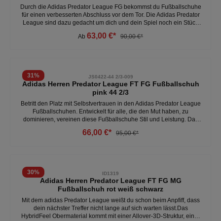
Durch die Adidas Predator League FG bekommst du Fußballschuhe
für einen verbesserten Abschluss vor dem Tor. Die Adidas Predator
League sind dazu gedacht um dich und dein Spiel noch ein Stück
besser zu machen. Die Dank der Predator Elemente gelingt das bei
63,00 €*
Ab
90,00 €*
fast jedem Ballkontakt.- sicherer Sitz und perfekten Halt-
Fersenkonstruktion, die deinen Fuß perfekt umschließt- robustes
Obermaterial- Obermaterial mit griffigen Strikefin Lamellen-
einteilige, gefütterte Zunge - Material: 100% SynthetikWeitere Herren
Fußballschuhe unter:Herren - Schuhe - Fussball - Rasen
31
%
JS0422-44 2/3-009
Adidas Herren Predator League FT FG Fußballschuh
pink 44 2/3
Betritt den Platz mit Selbstvertrauen in den Adidas Predator League
Fußballschuhen. Entwickelt für alle, die den Mut haben, zu
dominieren, vereinen diese Fußballschuhe Stil und Leistung. Das
Nanostrike-Obermaterial bietet zusätzliche Leichtigkeit und
66,00 €*
95,00 €*
Weichheit, während die integrierte haptische Beschichtung die
Schussgenauigkeit verbessert. Dieser Fußballschuh bietet eine
optimale Passform, die sich der Fußform anpasst. - optimale
Passform - leicht- weich- faltbare Zunge - perfekter Halt - bequem
Weitere Herren Fußballschuhe unter: Herren- Schuhe- Fussball
30
%
ID1319
Adidas Herren Predator League FT FG MG
Fußballschuh rot weiß schwarz
Mit dem adidas Predator League weißt du schon beim Anpfiff, dass
dein nächster Treffer nicht lange auf sich warten lässt.Das
HybridFeel Obermaterial kommt mit einer Allover-3D-Struktur, einer