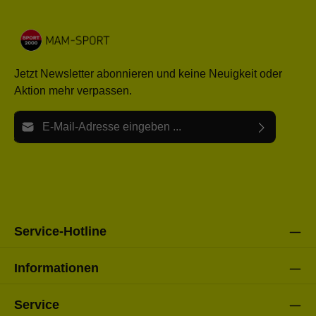
Jetzt Newsletter abonnieren und keine Neuigkeit oder
Aktion mehr verpassen.
E-Mail-Adresse*
Ich habe die
Datenschutzbestimmungen
zur Kenntnis
Die mit einem Stern (*) markierten Felder sind Pflichtfelder.
genommen und die
AGB
gelesen und bin mit ihnen
einverstanden.
Bitte gebe die oben abgebildeten Zeichen ein*
Service-Hotline
Informationen
Service