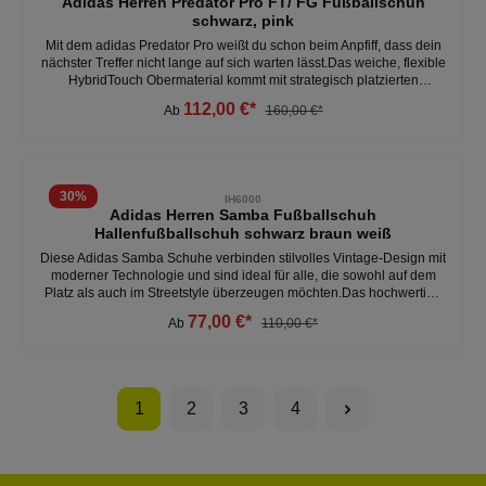
Adidas Herren Predator Pro FT/ FG Fußballschuh
schwarz, pink
Mit dem adidas Predator Pro weißt du schon beim Anpfiff, dass dein
nächster Treffer nicht lange auf sich warten lässt.Das weiche, flexible
HybridTouch Obermaterial kommt mit strategisch platzierten
Strikeskin Gummilamellen und sorgt zusammen mit der klassischen
112,00 €*
Ab
160,00 €*
umschlagbaren Zunge für optimalen Ballkontakt.Außerdem
garantiert dir die durchgehende Controlplate Außensohle die nötige
Stabilität, um auf festen Böden Bestleistungen abrufen zu können. -
reguläre Passform - umschlagbare Zunge- sorgt für optimalen
Ballkontakt - stabilität - obermaterial aus Synthetik Weitere Herren
30
%
IH6000
Fußballschuhe unter: Herren- Schuhe- Fussball
Adidas Herren Samba Fußballschuh
Hallenfußballschuh schwarz braun weiß
Diese Adidas Samba Schuhe verbinden stilvolles Vintage-Design mit
moderner Technologie und sind ideal für alle, die sowohl auf dem
Platz als auch im Streetstyle überzeugen möchten.Das hochwertige
Lederoberteil, verziert mit strapazierfähigen Wildleder-Overlays,
77,00 €*
Ab
110,00 €*
bietet dir eine erstklassige Passform und ein komfortables
Tragegefühl.Darüber hinaus sorgt eine Gummilaufsohle für
optimalen Halt und schnelle Bewegungswechsel, während die EVA-
Einlegesohle für zusätzlichen Komfort bei jedem Schritt sorgt.- hohe
Qualität - klassisches Design - hervorragende Griffigkeit - leicht -
1
2
3
4
optimale Dämpfung Weitere Herren Fußballschuhe unter: Herren-
Schuhe- Fussball