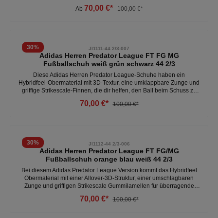
umschlagbaren Zunge und griffigen Strikescale Gummilamellen für
70,00 €*
Ab
100,00 €*
überragende Ballkontrolle. Außerdem performt der Schuh dank der
Controlplate FG /MG Außensohle auf vielen verschiedenen Böden. -
überragende Ballkontrolle - umschlagbare Zunge - HybridFeel
Obermaterial - schnürsenkel- reguläre Passform Weitere Herren
Fußballschuhe unter:Herren- Schuhe- Fussball
30
%
JI1111-44 2/3-007
Adidas Herren Predator League FT FG MG
Fußballschuh weiß grün schwarz 44 2/3
Diese Adidas Herren Predator League-Schuhe haben ein
Hybridfeel-Obermaterial mit 3D-Textur, eine umklappbare Zunge und
griffige Strikescale-Finnen, die dir helfen, den Ball beim Schuss zu
kontrollieren. Die Controlplate-Außensohle sorgt für Stabilität auf
70,00 €*
100,00 €*
hartem Boden und Kunstrasen. - normale Passform - umklappbare
Zunge- für Kunstrasen und Rasen- obermaterial aus Synthetik und
Textil Weitere Herren Fußballschuhe unter: Herren- Schuhe-
Fussball
30
%
JI1112-44 2/3-006
Adidas Herren Predator League FT FG/MG
Fußballschuh orange blau weiß 44 2/3
Bei diesem Adidas Predator League Version kommt das Hybridfeel
Obermaterial mit einer Allover-3D-Struktur, einer umschlagbaren
Zunge und griffigen Strikescale Gummilamellen für überragende
Ballkontrolle. Und seine Controlplate Außensohle sorgt für Top-
70,00 €*
100,00 €*
Performance auf festen Böden und Kunstrasen.- für Kunstrasen und
Rasen - optimale Ballkontrolle- umschlagbare Zunge - reguläre
Passform Weitere Herren Fußballschuhe unter:Herren- Schuhe-