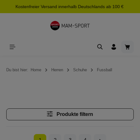
Kostenfreier Versand innerhalb Deutschlands ab 100 €
alt springen
Waren
Du bist hier:
Home
Herren
Schuhe
Fussball
Produkte filtern