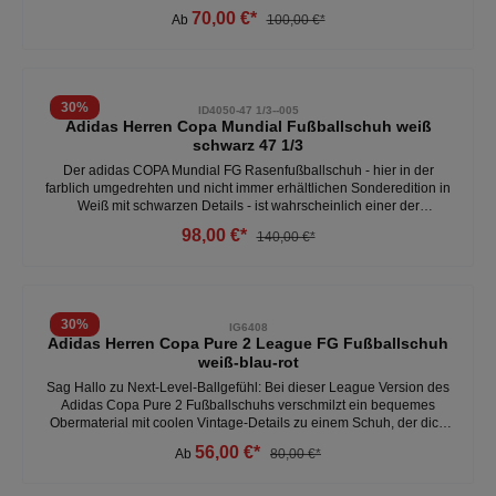
vom legendären adidas COPA Mundial. Dadurch dass das
70,00 €*
Ab
100,00 €*
Obermaterial aus Rindsleder ist, hast du es außerdem besonders
bequem. Die Gummiaußensohle ist zudem speziell für kurzen
Kunstrasen, Hart- und Ascheplätze designt und dank der
reaktionsfreudigen Lightstrike Zwischensohle bist du sofort startklar.-
normale Passform- für Kunstrasen, Hartplatz und Streetsoccer-
30
%
ID4050-47 1/3--005
Courts - schnürsenkel - umschlagbare Zunge - leder Weitere Herren
Adidas Herren Copa Mundial Fußballschuh weiß
Fußballschuhe unter:Herren- Schuhe- Fußball
schwarz 47 1/3
Der adidas COPA Mundial FG Rasenfußballschuh - hier in der
farblich umgedrehten und nicht immer erhältlichen Sonderedition in
Weiß mit schwarzen Details - ist wahrscheinlich einer der
berühmtesten Lederfußballschuhe überhaupt. Damals getragen von
98,00 €*
140,00 €*
Fußball-Giganten wie Maradona, Zidane, Beckham, Matthäus,
Klinsmann und „Kaiser" Franz Beckenbauer sind die COPA Mundial
Fußballschuhe auch heute noch sehr beliebt bei ehemaligen Profis,
komfortorientierten und Lederfußballschuh-gewohnten Spielern,
Fußballtrainern, Torhütern und Schiedsrichtern.- geeignet für breite
30
%
IG6408
Füße- optimales Ballgefühl - hergestellt für Rasen - bequem -
Adidas Herren Copa Pure 2 League FG Fußballschuh
känguru- Leder Weitere Herren Fußballschuhe unter: Herren-
weiß-blau-rot
Schuhe- Fussball
Sag Hallo zu Next-Level-Ballgefühl: Bei dieser League Version des
Adidas Copa Pure 2 Fußballschuhs verschmilzt ein bequemes
Obermaterial mit coolen Vintage-Details zu einem Schuh, der dich
mit dem Ball eins werden und dabei auch noch super aussehen
56,00 €*
Ab
80,00 €*
lässt. Das Rindsleder im Vorfußbereich sorgt für ein unverfälschtes
Ballgefühl. Außerdem ist die spezielle Außensohle auf feste Böden
zugeschnitten. - 1 Nummer größer bestellen (fällt klein aus) -