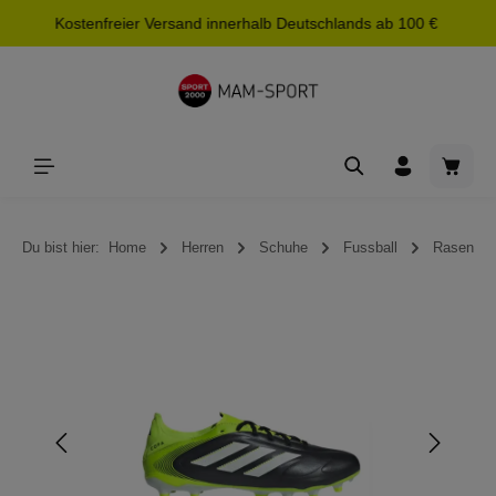
Kostenfreier Versand innerhalb Deutschlands ab 100 €
alt springen
Waren
Du bist hier:
Home
Herren
Schuhe
Fussball
Rasen
Bildergalerie überspringen