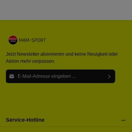
Jetzt Newsletter abonnieren und keine Neuigkeit oder
Aktion mehr verpassen.
E-Mail-Adresse*
Ich habe die
Datenschutzbestimmungen
zur Kenntnis
Die mit einem Stern (*) markierten Felder sind Pflichtfelder.
genommen und die
AGB
gelesen und bin mit ihnen
einverstanden.
Bitte gebe die oben abgebildeten Zeichen ein*
Service-Hotline