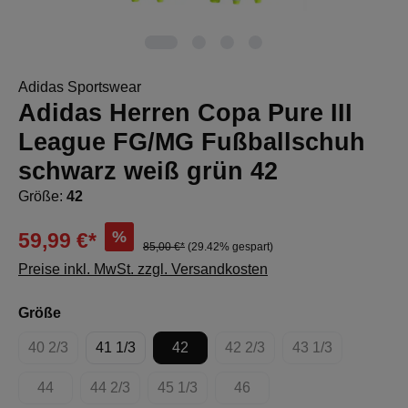
Adidas Sportswear
Adidas Herren Copa Pure III
League FG/MG Fußballschuh
schwarz weiß grün 42
Größe:
42
%
59,99 €*
85,00 €*
(29.42% gespart)
Preise inkl. MwSt. zzgl. Versandkosten
auswählen
Größe
40 2/3
41 1/3
42
42 2/3
43 1/3
(Diese Option ist zurzeit nicht verfügbar.)
(Diese Option ist zurzeit nich
(Diese Option ist
44
44 2/3
45 1/3
46
(Diese Option ist zurzeit nicht verfügbar.)
(Diese Option ist zurzeit nicht verfügbar.)
(Diese Option ist zurzeit nicht verfügbar.
(Diese Option ist zurzeit nich