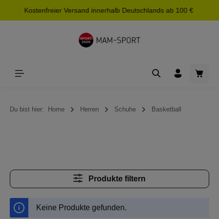
Kostenfreier Versand innerhalb Deutschlands ab 100 €
alt springen
Waren
Du bist hier:
Home
Herren
Schuhe
Basketball
Produkte filtern
Keine Produkte gefunden.