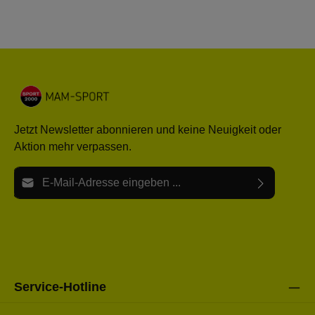
Jetzt Newsletter abonnieren und keine Neuigkeit oder
Aktion mehr verpassen.
E-Mail-Adresse*
Ich habe die
Datenschutzbestimmungen
zur Kenntnis
Die mit einem Stern (*) markierten Felder sind Pflichtfelder.
genommen und die
AGB
gelesen und bin mit ihnen
einverstanden.
Bitte gebe die oben abgebildeten Zeichen ein*
Service-Hotline