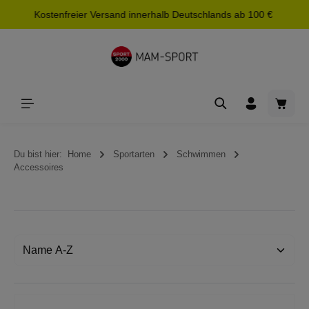
Kostenfreier Versand innerhalb Deutschlands ab 100 €
alt springen
Waren
Du bist hier:
Home
Sportarten
Schwimmen
Accessoires