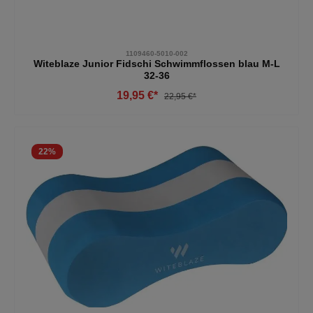
1109460-5010-002
Witeblaze Junior Fidschi Schwimmflossen blau M-L
32-36
19,95 €*
22,95 €*
22
%