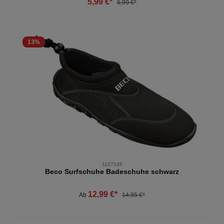
5,99 €*
6,99 €*
13
%
1127135
Beco Surfschuhe Badeschuhe schwarz
12,99 €*
Ab
14,95 €*