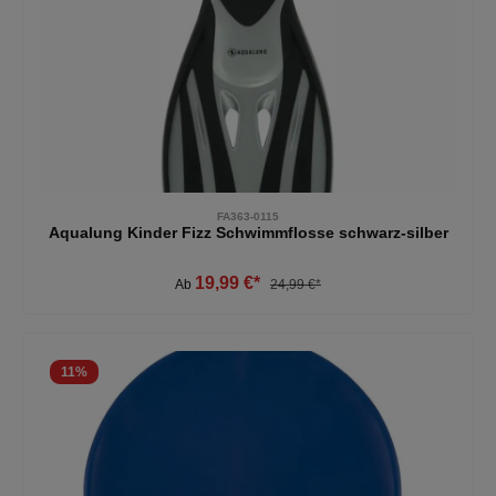
FA363-0115
Aqualung Kinder Fizz Schwimmflosse schwarz-silber
19,99 €*
Ab
24,99 €*
11
%