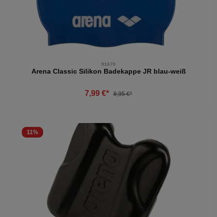
91670
Arena Classic Silikon Badekappe JR blau-weiß
7,99 €*
8,95 €*
11
%