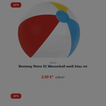
32
%
31021
Bestway Retro 51 Wasserball weiß blau rot
2,00 €*
2,95 €*
18
%