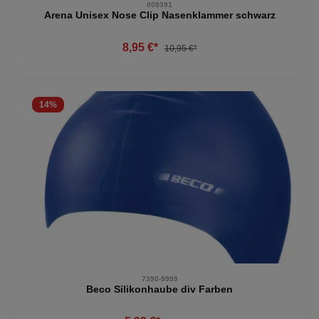
009391
Arena Unisex Nose Clip Nasenklammer schwarz
8,95 €*
10,95 €*
14
%
7390-9999
Beco Silikonhaube div Farben