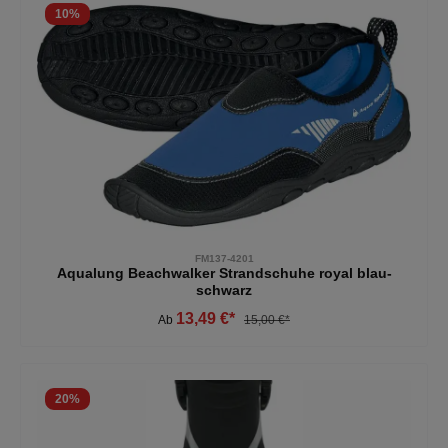
10
%
FM137-4201
Aqualung Beachwalker Strandschuhe royal blau-
schwarz
13,49 €*
Ab
15,00 €*
20
%