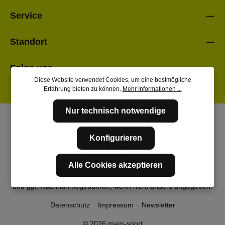
Service
Standort
Folge uns
Diese Website verwendet Cookies, um eine bestmögliche
Erfahrung bieten zu können.
Mehr Informationen ...
Nur technisch notwendige
Konfigurieren
Alle Cookies akzeptieren
* Alle Preise inkl. gesetzl. Mehrwertsteuer zzgl.
Versandkosten
und ggf. Nachnahmegebühren, wenn nicht anders angegeben.
Datenschutz
Impressum
Newsletter
© 2026 mam-sport