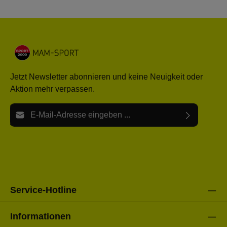
Jetzt Newsletter abonnieren und keine Neuigkeit oder
Aktion mehr verpassen.
E-Mail-Adresse*
Ich habe die
Datenschutzbestimmungen
zur Kenntnis
Die mit einem Stern (*) markierten Felder sind Pflichtfelder.
genommen und die
AGB
gelesen und bin mit ihnen
einverstanden.
Bitte gebe die oben abgebildeten Zeichen ein*
Service-Hotline
Informationen