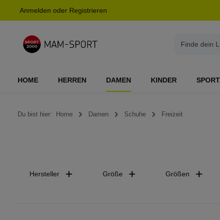
Anmelden
oder
Registrieren
springen
Zur Hauptnavigation springen
HOME
HERREN
DAMEN
KINDER
SPORT
Du bist hier:
Home
Damen
Schuhe
Freizeit
Hersteller
Größe
Größen