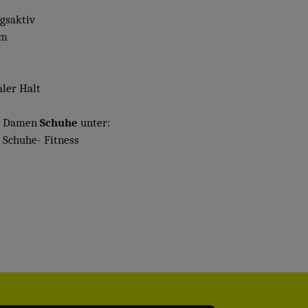
gsaktiv
em
aler Halt
e Damen
Schuhe
unter:
Schuhe- Fitness