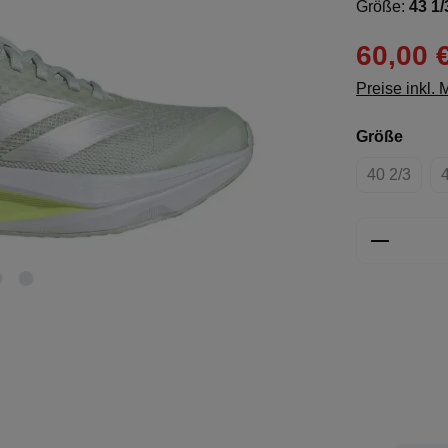
Größe:
43 1/
60,00 
Preise inkl.
ausw
Größe
40 2/3
(Diese Opt
Produkt 