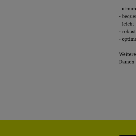
- atmun
- bequ
- leicht
- robust
- optim
Weiter
Damen- 