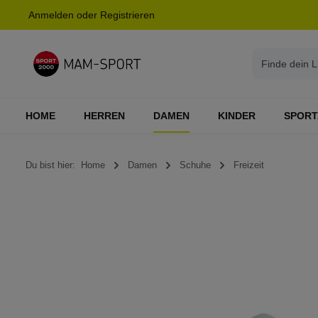
Anmelden
oder
Registrieren
springen
Zur Hauptnavigation springen
HOME
HERREN
DAMEN
KINDER
SPORT
Du bist hier:
Home
Damen
Schuhe
Freizeit
Bildergalerie überspringen