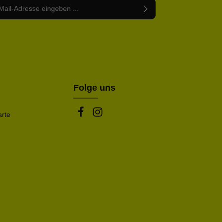
Adresse*
abe die
Datenschutzbestimmungen
zur Kenntnis
nem Stern (*) markierten Felder sind Pflichtfelder.
mmen und die
AGB
gelesen und bin mit ihnen
rstanden.
be die oben abgebildeten Zeichen ein*
Folge uns
arte