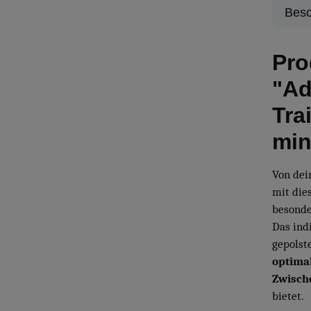
Besc
Pro
"Ad
Tra
min
Von dei
mit die
besond
Das ind
gepolst
optimal
Zwisch
bietet.