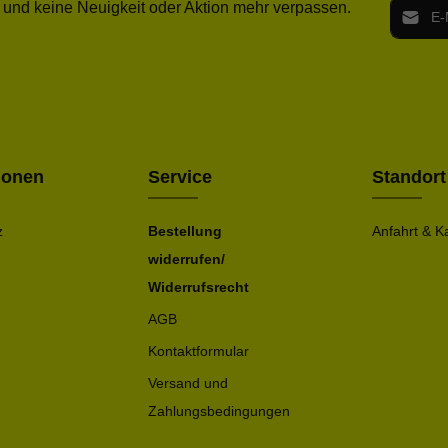
E-Mail-
 und keine Neuigkeit oder Aktion mehr verpassen.
Ich h
Die mit ei
geno
einve
Bitte ge
ionen
Service
Standort
z
Bestellung
Anfahrt & K
widerrufen/
Widerrufsrecht
AGB
Kontaktformular
Versand und
Zahlungsbedingungen