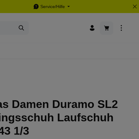
Service/Hilfe
Warenkorb enthä
as Damen Duramo SL2
ningsschuh Laufschuh
43 1/3