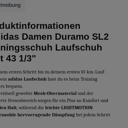
hreibung
duktinformationen
idas Damen Duramo SL2
iningsschuh Laufschuh
t 43 1/3"
nem ersten Schritt bis zu deinem ersten 10-km-Lauf -
sem
adidas Laufschuh
hast du es beim Training
ers bequem.
ividuell gewebte
Mesh-Obermaterial
und der
erte Fersenbereich sorgen für ein Plus an Komfort und
en Halt,
während die
leichte LIGHTMOTION
ensohle
hervorragende Dämpfung
bei jedem Schritt