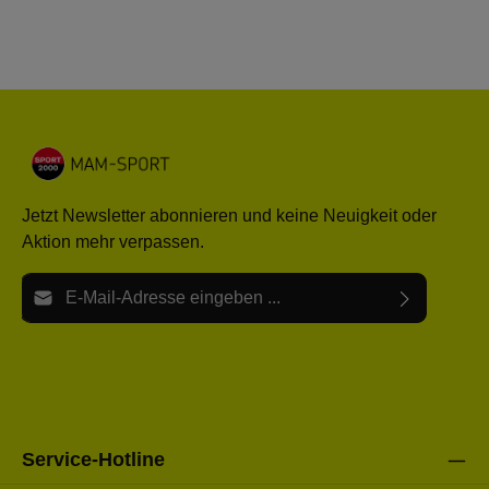
Jetzt Newsletter abonnieren und keine Neuigkeit oder
Aktion mehr verpassen.
E-Mail-Adresse*
Ich habe die
Datenschutzbestimmungen
zur Kenntnis
Die mit einem Stern (*) markierten Felder sind Pflichtfelder.
genommen und die
AGB
gelesen und bin mit ihnen
einverstanden.
Bitte gebe die oben abgebildeten Zeichen ein*
Service-Hotline