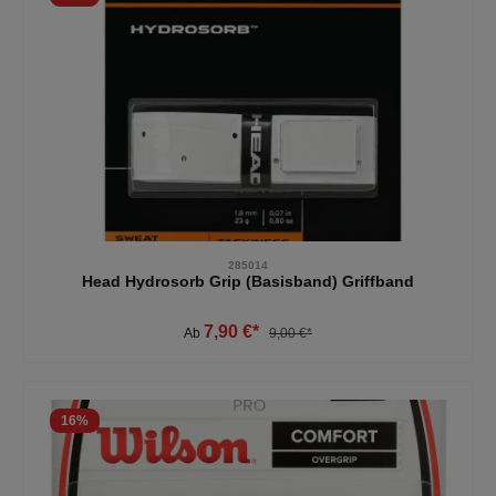
285014
Head Hydrosorb Grip (Basisband) Griffband
7,90 €*
Ab
9,00 €*
16
%