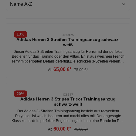
13
%
JC5375
Adidas Herren 3 Streifen Trainingsanzug schwarz,
weiß
Dieser Adidas 3 Streifen Trainingsanzug für Herren ist der perfekte
Begleiter für das Training oder den Alltag. Er ist aus weichem French
Terry mit gerippten Details gefertigt.Die schicken 3-Streifen verleihen
ihm einen modernen, sportlichen Touch. - normale Passform- 100%
65,00 €*
Ab
75,00 €*
Polyester - durchgehender Reißverschluss - elastischer Bund mit
Kordelzug- taschen an der Vorderseite Weitere Herren
Trainingsanzüge unter: Herren- Kleidung- Trainingsanzüge
20
%
IC6747
Adidas Herren 3 Stripes Tricot Trainingsanzug
schwarz-weiß
Der Adidas 3- Streifen Trainingsanzug besteht aus recyceltem
Polyester, ist weich, bequem und macht alles mit. Der angesagte
Klassiker ist dein perfekter Begleiter, egal, ob du eine Runde im Park
drehst oder dich mit deinen Buddys zum Lunch triffst.Der elastische
60,00 €*
Ab
75,00 €*
Bund mit Kordelzug ermöglicht einen individuellen Sitz und
garantiert so ein bequemes Tragegefühl. - durchgehender