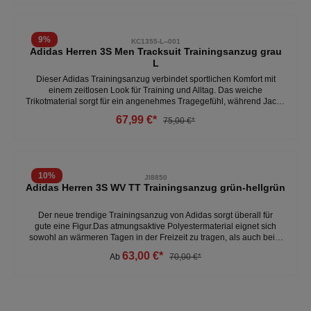
Reißverschluss - stehkragen - seitentaschen - 95% Polyester, 5%
ElasthanWeitere Herren Trainingsanzüge unter:Herren- Kleidung-
Trainingsanzüge
9
%
KC1355-L--001
Adidas Herren 3S Men Tracksuit Trainingsanzug grau
L
Dieser Adidas Trainingsanzug verbindet sportlichen Komfort mit
einem zeitlosen Look für Training und Alltag. Das weiche
Trikotmaterial sorgt für ein angenehmes Tragegefühl, während Jacke
und Hose optimale Bewegungsfreiheit für vielseitige Einsätze
67,99 €*
75,00 €*
bieten. Weiches Trikotmaterial für hohen Tragekomfort Jacke mit
durchgehendem Reißverschluss und Stehkragen Elastischer Bund
mit Kordelzug für eine individuell anpassbare Passform Praktische
Eingrifftaschen an Jacke und Hose Rippbündchen an Ärmeln und
Beinabschlüssen für einen sicheren Sitz Aus recyceltem Polyester
10
%
JI8850
gefertigt
Adidas Herren 3S WV TT Trainingsanzug grün-hellgrün
Der neue trendige Trainingsanzug von Adidas sorgt überall für
gute eine Figur.Das atmungsaktive Polyestermaterial eignet sich
sowohl an wärmeren Tagen in der Freizeit zu tragen, als auch beim
Sport.Die praktischen Reißverschlüsse an Jacke und Hose halten
63,00 €*
Ab
70,00 €*
alles sicher und verstaut.- Material: 100% recyceltes Polyester-
Klassische Passform- Elastische Bündchen-
ReißverschlusstaschenWeitere Herren Trainingsanzüge
unter:Herren- Kleidung- Trainingsanzüge