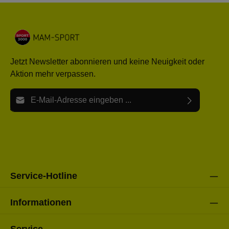
Jetzt Newsletter abonnieren und keine Neuigkeit oder
Aktion mehr verpassen.
E-Mail-Adresse*
Ich habe die
Datenschutzbestimmungen
zur Kenntnis
Die mit einem Stern (*) markierten Felder sind Pflichtfelder.
genommen und die
AGB
gelesen und bin mit ihnen
einverstanden.
Bitte gebe die oben abgebildeten Zeichen ein*
Service-Hotline
Informationen