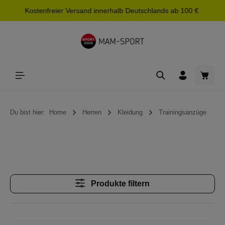
Kostenfreier Versand innerhalb Deutschlands ab 100 €
alt springen
Waren
Du bist hier:
Home
Herren
Kleidung
Trainingsanzüge
Produkte filtern