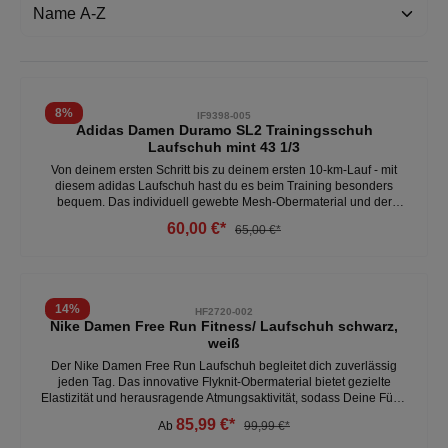
8
%
IF9398-005
Adidas Damen Duramo SL2 Trainingsschuh
Laufschuh mint 43 1/3
Von deinem ersten Schritt bis zu deinem ersten 10-km-Lauf - mit
diesem adidas Laufschuh hast du es beim Training besonders
bequem. Das individuell gewebte Mesh-Obermaterial und der
gepolsterte Fersenbereich sorgen für ein Plus an Komfort und
60,00 €*
65,00 €*
optimalen Halt, während die leichte LIGHTMOTION Zwischensohle
hervorragende Dämpfung bei jedem Schritt bietet. - atmungsaktiv -
bequem - leicht - robust - optimaler Halt Weitere Damen Schuhe
unter: Damen- Schuhe- Fitness
14
%
HF2720-002
Nike Damen Free Run Fitness/ Laufschuh schwarz,
weiß
Der Nike Damen Free Run Laufschuh begleitet dich zuverlässig
jeden Tag. Das innovative Flyknit-Obermaterial bietet gezielte
Elastizität und herausragende Atmungsaktivität, sodass Deine Füße
sich während jeder Aktivität wohlfühlen.Die flexible Außensohle
85,99 €*
Ab
99,99 €*
passt sich dynamisch Deinen Schritten an und fördert ein natürliches
Laufgefühl. Der elastische Fersenbereich mit seiner eng