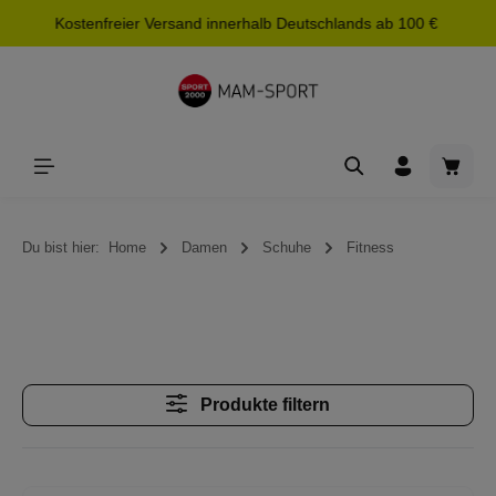
Kostenfreier Versand innerhalb Deutschlands ab 100 €
alt springen
Waren
Du bist hier:
Home
Damen
Schuhe
Fitness
Produkte filtern