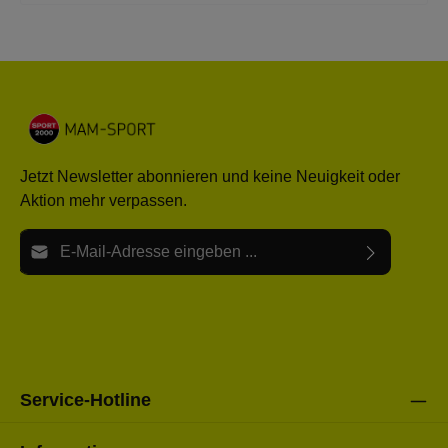
anliegenden Passform unterstützt Dich zusätzlich bei jedem Schritt
und verbessert die Traktion an stark beanspruchten Stellen wie
Zehen und Fersen. - atmungsaktiv- eng anliegende Passform -
maximale Dämpfung- optimale Bewegungsfreiheit - langanhaltender
Komfort Weitere Damen Laufschuhe unter: Damen- Schuhe-
Running
Jetzt Newsletter abonnieren und keine Neuigkeit oder
Aktion mehr verpassen.
E-Mail-Adresse*
Ich habe die
Datenschutzbestimmungen
zur Kenntnis
Die mit einem Stern (*) markierten Felder sind Pflichtfelder.
genommen und die
AGB
gelesen und bin mit ihnen
einverstanden.
Bitte gebe die oben abgebildeten Zeichen ein*
Service-Hotline