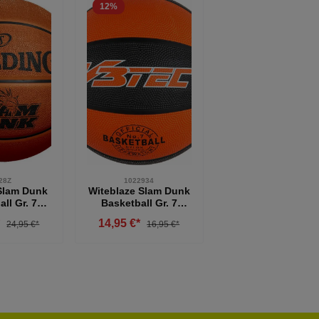
12
%
28Z
1022934
Slam Dunk
Witeblaze Slam Dunk
ll Gr. 7
Basketball Gr. 7
nge
orange-schwarz
*
14,95 €*
24,95 €*
16,95 €*
kt Anzahl: Gib den gewünschten Wert ein o
Produkt Anzahl: Gib den gewü