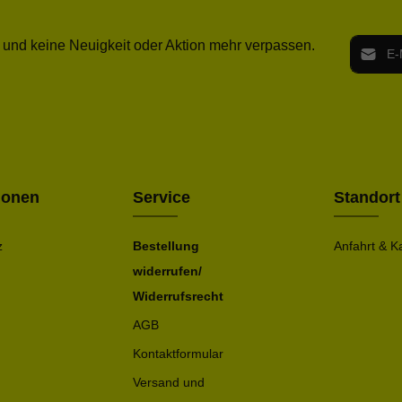
E-Mail-
 und keine Neuigkeit oder Aktion mehr verpassen.
Ich h
Die mit ei
geno
einve
Bitte ge
ionen
Service
Standort
z
Bestellung
Anfahrt & K
widerrufen/
Widerrufsrecht
AGB
Kontaktformular
Versand und