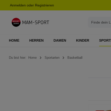
Anmelden
oder
Registrieren
springen
Zur Hauptnavigation springen
HOME
HERREN
DAMEN
KINDER
SPORT
Du bist hier:
Home
Sportarten
Basketball