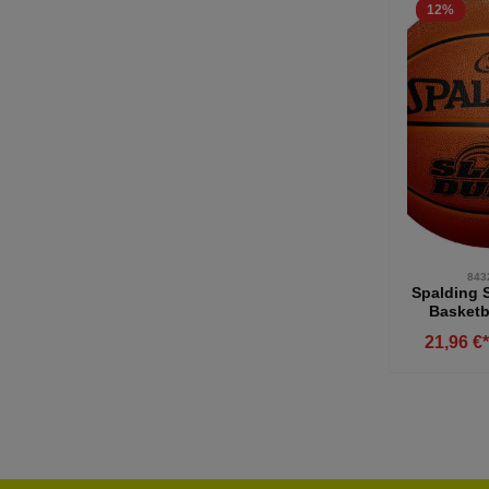
12
%
843
Spalding 
Basketba
ora
21,96 €
Produ