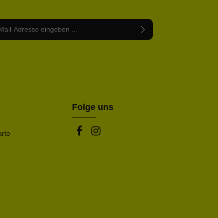
Adresse*
abe die
Datenschutzbestimmungen
zur Kenntnis
nem Stern (*) markierten Felder sind Pflichtfelder.
mmen und die
AGB
gelesen und bin mit ihnen
rstanden.
be die oben abgebildeten Zeichen ein*
Folge uns
arte