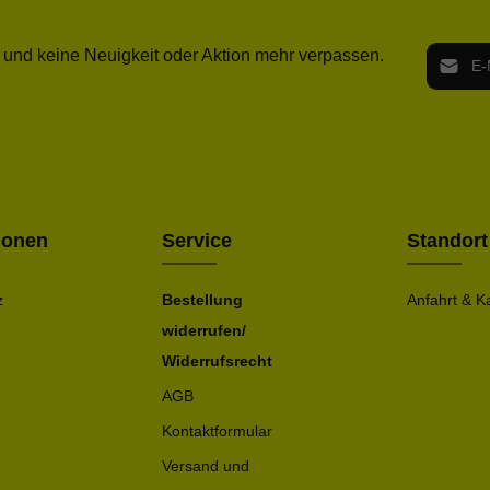
E-Mail-
 und keine Neuigkeit oder Aktion mehr verpassen.
Ich h
Die mit ei
geno
einve
Bitte ge
ionen
Service
Standort
z
Bestellung
Anfahrt & K
widerrufen/
Widerrufsrecht
AGB
Kontaktformular
Versand und