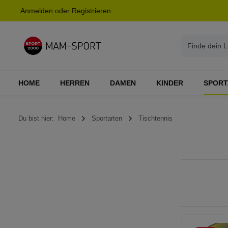
Anmelden
oder
Registrieren
springen
Zur Hauptnavigation springen
HOME
HERREN
DAMEN
KINDER
SPORT
Du bist hier:
Home
Sportarten
Tischtennis