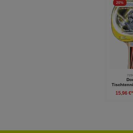
20
%
725
Do
Tischtenn
Top Team 
15,96 €
Produ