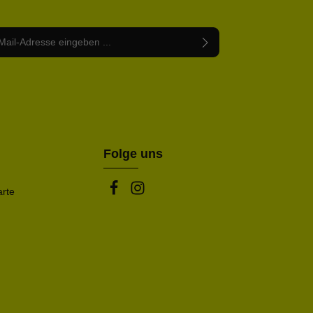
Adresse*
abe die
Datenschutzbestimmungen
zur Kenntnis
nem Stern (*) markierten Felder sind Pflichtfelder.
mmen und die
AGB
gelesen und bin mit ihnen
rstanden.
be die oben abgebildeten Zeichen ein*
Folge uns
arte