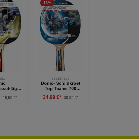
13
%
051
754197-000
nic
Donic- Schildkroet
isschläger
Top Teams 700
Level 500
Tischtennisschläger
*
34,99 €*
19,99 €*
39,99 €*
schwarz- rot
kt Anzahl: Gib den gewünschten Wert ein o
Produkt Anzahl: Gib den gewü