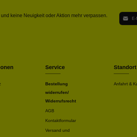
E-Mail-
 und keine Neuigkeit oder Aktion mehr verpassen.
Ich h
Die mit ei
geno
einve
Bitte ge
ionen
Service
Standort
z
Bestellung
Anfahrt & K
widerrufen/
Widerrufsrecht
AGB
Kontaktformular
Versand und