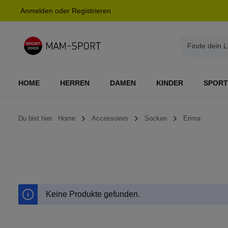
Anmelden
oder
Registrieren
springen
Zur Hauptnavigation springen
HOME
HERREN
DAMEN
KINDER
SPORT
Du bist hier:
Home
Accessoires
Socken
Erima
Keine Produkte gefunden.