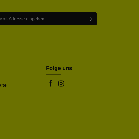
Adresse*
abe die
Datenschutzbestimmungen
zur Kenntnis
nem Stern (*) markierten Felder sind Pflichtfelder.
mmen und die
AGB
gelesen und bin mit ihnen
rstanden.
be die oben abgebildeten Zeichen ein*
Folge uns
arte