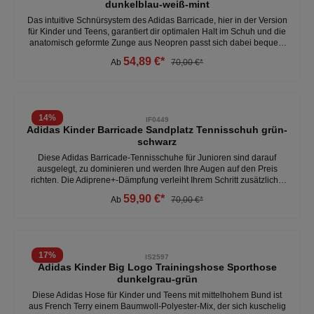
dunkelblau-weiß-mint
Das intuitive Schnürsystem des Adidas Barricade, hier in der Version
für Kinder und Teens, garantiert dir optimalen Halt im Schuh und die
anatomisch geformte Zunge aus Neopren passt sich dabei bequem
an deinen Fuß an. Auch die Geofit Technologie im Fersenbereich
54,89 €*
Ab
70,00 €*
lässt mit kleinen Schaumstoff-Inlays, den sogenannten Sensepods,
den Schuh eins werden mit deinem Fuß. Außerdem gibt dir die
Kombination aus dämpfender Adiprene Zwischensohle und Torsion
System für eine optimierte Bewegungsfreihit von Rück- zu Vorfuß ein
Plus an Stabilität und Tragekomfort. Das Obermaterial besteht zu
14
%
IF0449
mindestens 50 % aus recycelten Materialien. - Torsion System für
Adidas Kinder Barricade Sandplatz Tennisschuh grün-
eine optimierte Bewegungsfreiheit von Rück- zu Vorfuß -
schwarz
Obermaterial aus Mesh - Gummiaußensohle
Diese Adidas Barricade-Tennisschuhe für Junioren sind darauf
ausgelegt, zu dominieren und werden Ihre Augen auf den Preis
richten. Die Adiprene+-Dämpfung verleiht Ihrem Schritt zusätzliche
Federung, während das Obermaterial aus Textil dafür sorgt, dass
59,90 €*
Ab
70,00 €*
Ihre Füße kühl bleiben und Sie konzentriert bleiben. Die vielseitige
Adiwear-Außensohle unterstützt schnelle Schnitte und Drehungen
für kraftvolles Spiel auf mehreren Oberflächen. Dieses Produkt
besteht zu mindestens 20 % aus recycelten Materialien. - 1 Nummer
größer bestellen (fällt klein aus) - Obermaterial aus Textil -
17
%
IS2597
Außensohle bietet langanhaltenden Grip - hervorragenden Grip auf
Adidas Kinder Big Logo Trainingshose Sporthose
Sand-, Smashcourt- und Kunstrasenplätzen
dunkelgrau-grün
Diese Adidas Hose für Kinder und Teens mit mittelhohem Bund ist
aus French Terry einem Baumwoll-Polyester-Mix, der sich kuschelig