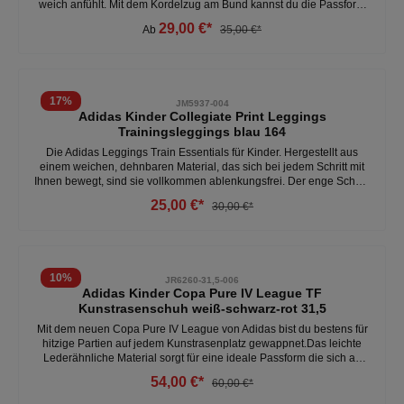
weich anfühlt. Mit dem Kordelzug am Bund kannst du die Passform
individuell anpassen. Das auffällige Adidas Logo am Bein sorgt für
29,00 €*
Ab
35,00 €*
einen sportlichen Touch, egal ob du auf dem Weg zum Training bist
oder einfach nur auf der Couch chillst. Adidas Baumwollprodukte
unterstützen einen nachhaltigeren Baumwollanbau. - 77%
Baumwolle, 23% Polyester - mittelhoher Bund - Kordelzug am Bund
17
%
JM5937-004
Adidas Kinder Collegiate Print Leggings
Trainingsleggings blau 164
Die Adidas Leggings Train Essentials für Kinder. Hergestellt aus
einem weichen, dehnbaren Material, das sich bei jedem Schritt mit
Ihnen bewegt, sind sie vollkommen ablenkungsfrei. Der enge Schnitt
fühlt sich wie eine zweite Haut an, sodass Sie sich auf das
25,00 €*
30,00 €*
Wesentliche konzentrieren können. Ein 3-Streifen-Logo und ein
geschwungenes adidas Grafik nutzen die sportliche Kraft der Marke.
CLIMACOOL leitet Schweiß ab und verteilt ihn, um frische, trockene
und ablenkungsfreie Leistungen zu gewährleisten. - leitet schweiß
ab - schnell trocknend - hoher Bund- 75% Polyester, 25% Elasthan -
10
%
JR6260-31,5-006
atmungsaktiv Weitere Kinder Leggings unter: Kinder- Kleidung-
Adidas Kinder Copa Pure IV League TF
Tights
Kunstrasenschuh weiß-schwarz-rot 31,5
Mit dem neuen Copa Pure IV League von Adidas bist du bestens für
hitzige Partien auf jedem Kunstrasenplatz gewappnet.Das leichte
Lederähnliche Material sorgt für eine ideale Passform die sich an
jeden Fuss anpasst. Der weiche gepolsterte Fersenbereich bietet
54,00 €*
60,00 €*
noch einmal zusätzlichen Komfort und sorgt dafür das du keine
Druckstellen bekommst.- Reguläre Passform- Fusionfeel