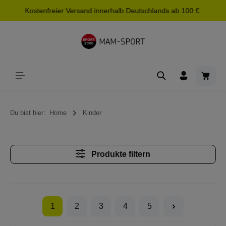
Kostenfreier Versand innerhalb Deutschlands ab 100 €
alt springen
Waren
Du bist hier:
Home
Kinder
Produkte filtern
1
2
3
4
5