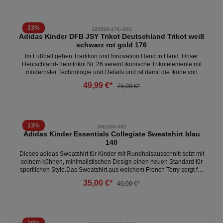
Technologie- Synthetik Obermaterial
33
%
JZ4560-176--003
Adidas Kinder DFB JSY Trikot Deutschland Trikot weiß
schwarz rot gold 176
Im Fußball gehen Tradition und Innovation Hand in Hand. Unser
Deutschland-Heimtrikot Nr. 26 vereint ikonische Trikotelemente mit
modernster Technologie und Details und ist damit die Ikone von
morgen.Das Trikot ist aus doppelt gestricktem Material gefertigt und
49,99 €*
75,00 €*
hat eine schmale Passform, die sich dem Körper anpasst.Das
adidas-Logo und das Teamlogo sind gestickt, was dem Trikot einen
authentischen Touch verleiht und die Verbundenheit der Fans
unterstreicht. Die integrierte Climacool Technologie leitet Schweiß ab
und sorgt für ein kühles, trockenes und ablenkungsfreies
13
%
JM1535-002
Tragegefühl. Die reguläre Passform bietet genügend
Adidas Kinder Essentials Collegiate Sweatshirt blau
Bewegungsfreiheit, damit die Spielerinnen und Spieler auch bei
140
intensiven Matches konzentriert bleiben.- schweißableitend -
schmale Passform - 100% Polyester- kurzarm - optimale
Dieses adidas Sweatshirt für Kinder mit Rundhalsausschnitt setzt mit
Bewegungsfreiheit Weitere Kinder Trikots unter: Kinder- Kleidung-
seinem kühnen, minimalistischen Design einen neuen Standard für
Trikot
sportlichen Style.Das Sweatshirt aus weichem French Terry sorgt für
Komfort und Wärme an kühlen Tagen und Nächten. - locker
35,00 €*
40,00 €*
geschnitten - rundhalsausschnitt - 95% Baumwolle, 5% Elasthan -
super bequem Weitere Kinder Sweatshirts unter:Kinder- Kleidung-
Shirts