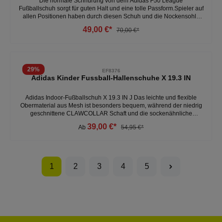
Die normale Schnürung von dem Adidas F50 League
Fußballschuh sorgt für guten Halt und eine tolle Passform.Spieler auf
allen Positionen haben durch diesen Schuh und die Nockensohle
die Freiheit, wunderbare Auftritte abzuliefern.So schafft es der
49,00 €*
70,00 €*
Naturrasenschuh, dich bei deiner einzigartigen Art, zu spielen
angemessen zu unterstützen.Die leichte, dämpfende, atmungsaktive
und bequeme Funktionsweise lässt ihn überzeugen.- leicht-
atmungsaktiv- bequem- synthetik, Textil- normale SchnürungWeitere
Herren Fußballschuhe unter:Herren- Schuhe- Fussball
29
%
EF8376
Adidas Kinder Fussball-Hallenschuhe X 19.3 IN
Adidas Indoor-Fußballschuh X 19.3 IN J Das leichte und flexible
Obermaterial aus Mesh ist besonders bequem, während der niedrig
geschnittene CLAWCOLLAR Schaft und die sockenähnliche
Passform für einen eng anliegenden Sitz sorgen. Seine leichte,
39,00 €*
Ab
54,95 €*
perforierte Außensohle steht dabei für eine optimale Beschleunigung
und Traktion auf jeder Art von Hallenboden. Zweilagiges, leichtes
Obermaterial aus Mesh Niedriger CLAWCOLLAR Schaft Perforierte
Außensohle für minimales Gewicht Geeignet für alle Hallenböden
Material: Synthetik/Textil Material (Upper / Außenschuh):
1
2
3
4
5
Synthetik/Textil