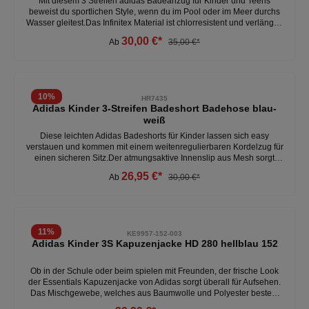
Mit diesem 3 Streifen adidas Badeanzug für Kinder und Teens
beweist du sportlichen Style, wenn du im Pool oder im Meer durchs
Wasser gleitest.Das Infinitex Material ist chlorresistent und verlängert
so die Lebensdauer unserer Swimwear. - eng anliegend geschnitten
30,00 €*
Ab
35,00 €*
- chlorresistent - 78% Polyamid, 22% Elasthan - schnell trockenend -
elastischWeitere Kinder Badeanzüge unter: Kinder- Kleidung-
Bademode
10
%
HR7435
Adidas Kinder 3-Streifen Badeshort Badehose blau-
weiß
Diese leichten Adidas Badeshorts für Kinder lassen sich easy
verstauen und kommen mit einem weitenregulierbaren Kordelzug für
einen sicheren Sitz.Der atmungsaktive Innenslip aus Mesh sorgt
außerdem für ein Plus an Komfort. - Bequeme Passform - Elastischer
26,95 €*
Ab
30,00 €*
Bund mit innen liegendem Kordelzug - Bequemes, leichtes
Tragegefühl- Boxer-Badehose für regelmäßiges Training - Mesh-
Innenslip
11
%
KE9957-152-003
Adidas Kinder 3S Kapuzenjacke HD 280 hellblau 152
Ob in der Schule oder beim spielen mit Freunden, der frische Look
der Essentials Kapuzenjacke von Adidas sorgt überall für Aufsehen.
Das Mischgewebe, welches aus Baumwolle und Polyester besteht
sorgt zum einen für ein angenehmes Tragekomfort und zum anderen