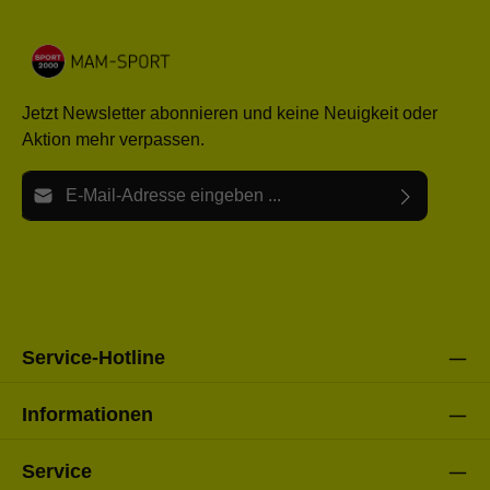
Jetzt Newsletter abonnieren und keine Neuigkeit oder
Aktion mehr verpassen.
E-Mail-Adresse*
Ich habe die
Datenschutzbestimmungen
zur Kenntnis
Die mit einem Stern (*) markierten Felder sind Pflichtfelder.
genommen und die
AGB
gelesen und bin mit ihnen
einverstanden.
Bitte gebe die oben abgebildeten Zeichen ein*
Service-Hotline
Informationen
Service