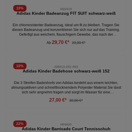
wichtige Kleinigkeiten verstauen. - regulär geschnitten - elastischer
Bund mit Kordelzug - atmungaktiv - feuchtigkeitsableitend - 100%
10
%
DQ3319
Polyester Weitere Kinder Shorts unter: Kinder- Kleidung- Shorts
Adidas Kinder Badeanzug FIT SUIT schwarz-weiß
Ein chlorresistenter Badeanzug, ideal um fit zu bleiben. Tragen Sie
diesen Badeanzug und konzentrieren Sie sich nur auf das Training.
Gefertigt aus weichem, flauschigem Gewebe, das nach der
Badewanne optimalen Komfort gewährleistet, hat am Rücken einen
29,70 €*
Ab
33,00 €*
Kreuzgurt mit X gekreuzt und einen mittelgroßen Girogamba. Ideal
für Schwimmer, die sporadisch trainieren und Komfort und Stil
suchen. Infinitex Fitness Eco-Gewebe mit chlorresistentem
recyceltem Nylon, weich und ultra-dünn. Regeneriertes ECONYL-
Garn aus recycelten Fischernetzen und Nylonabfällen.
10
%
JD8013-152--002
Adidas Kinder Badehose schwarz-weiß 152
Die 3 Streifen Badeshorts von Adidas besteht aus einem leichten,
atmungsaktiven und schnelltrocknendem Polyester Material.Sie lässt
sich sehr angnehm tragen und sorgt im Wasser für eine
ausgezeichnete Bewegungsfreiheit. Das Design kommt in den
27,00 €*
30,00 €*
klassichen 3 Streifen.- Material: Polyester- Verschlussart: Lanyard-
Schwimmshorts
22
%
HP9695
Adidas Kinder Barricade Court Tennisschuh