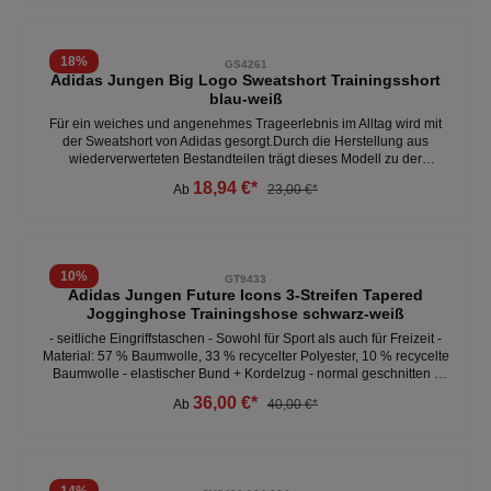
für ein direktes Ballgefühl und hohen Tragekomfort. FG-Außensohle
mit strategisch platzierten Stollen für zuverlässigen Grip auf
trockenem Naturrasen. Klassische Schnürung ermöglicht eine
18
%
GS4261
individuelle Passform und sicheren Sitz. Robuste Konstruktion für
Adidas Jungen Big Logo Sweatshort Trainingsshort
regelmäßige Trainingseinheiten und Spiele. Dynamisches F50-
blau-weiß
Design in Weiß mit auffälligen Farbdetails für einen modernen Look.
Der adidas F50 Hyperfast League FG KJ3412 eignet sich für
Für ein weiches und angenehmes Trageerlebnis im Alltag wird mit
ambitionierte Fußballspieler, die auf festen Rasenplätzen mit
der Sweatshort von Adidas gesorgt.Durch die Herstellung aus
Schnelligkeit, Agilität und sicherem Halt überzeugen möchten.
wiederverwerteten Bestandteilen trägt dieses Modell zu der
Schonung von Ressourcen bei. - nachhaltiges, recyceltes Polyester -
18,94 €*
Ab
23,00 €*
klassisches Adidas-Design - gute Sweat-Verarbeitung - Material: 53
% Baumwolle; 36 % recycelter Polyester, 11 % Viskose
10
%
GT9433
Adidas Jungen Future Icons 3-Streifen Tapered
Jogginghose Trainingshose schwarz-weiß
- seitliche Eingriffstaschen - Sowohl für Sport als auch für Freizeit -
Material: 57 % Baumwolle, 33 % recycelter Polyester, 10 % recycelte
Baumwolle - elastischer Bund + Kordelzug - normal geschnitten -
schmal laufende Beinform
36,00 €*
Ab
40,00 €*