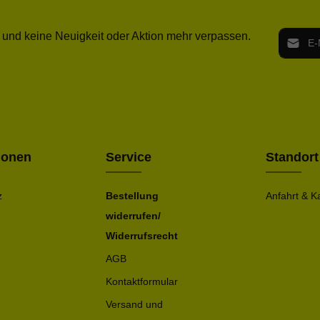
E-Mail-
 und keine Neuigkeit oder Aktion mehr verpassen.
Ich h
Die mit ei
geno
einve
Bitte ge
ionen
Service
Standort
z
Bestellung
Anfahrt & K
widerrufen/
Widerrufsrecht
AGB
Kontaktformular
Versand und