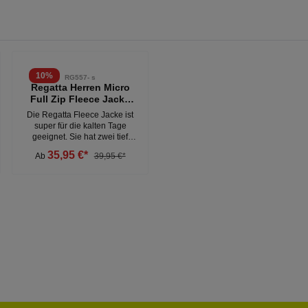
10
%
RG557- s
Regatta Herren Micro
Full Zip Fleece Jacke
schwarz
Die Regatta Fleece Jacke ist
super für die kalten Tage
geeignet. Sie hat zwei tief
gesetze
35,95 €*
Ab
39,95 €*
Reißverschlusstaschen und
einen verstellbaren
Gummizug im Saum.Die
Fleecejacke ist sehr
pflegeleicht und trocknet sehr
schnell.- 100% Polyester -
Ohne Kapuze - normal
geschnittene Passform -
seitentasche mit
ReißverschlussWeitere Herre
n Fleecejacken unter: Herren-
Bekleidung- Jacken