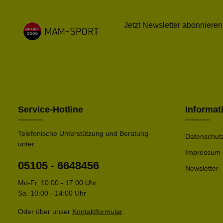
An- und Ausziehen Kapuze
mit Kordelzug für zusätzlichen
Schutz bei kühlerem Wetter
Jetzt Newsletter abonnieren
Seitliche
Reißverschlusstaschen zur
sicheren Aufbewahrung
kleiner Gegenstände
Elastische Bündchen und
Saum für einen bequemen,
sicheren Sitz Sportliches
Design im klassischen adidas
Look für vielseitige
Kombinationsmöglichkeiten
Service-Hotline
Informat
Telefonische Unterstützung und Beratung
Datenschut
unter:
Impressum
05105 - 6648456
Newsletter
Mo-Fr, 10:00 - 17:00 Uhr
Sa. 10:00 - 14:00 Uhr
Oder über unser
Kontaktformular
.