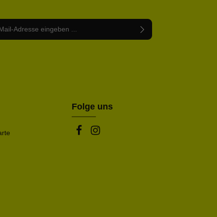
Adresse*
abe die
Datenschutzbestimmungen
zur Kenntnis
nem Stern (*) markierten Felder sind Pflichtfelder.
mmen und die
AGB
gelesen und bin mit ihnen
rstanden.
be die oben abgebildeten Zeichen ein*
Folge uns
arte