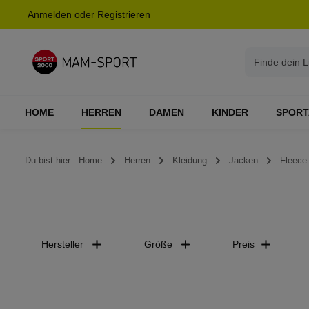
Anmelden
oder
Registrieren
springen
Zur Hauptnavigation springen
HOME
HERREN
DAMEN
KINDER
SPORT
Du bist hier:
Home
Herren
Kleidung
Jacken
Fleece
Hersteller
Größe
Preis