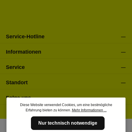
Ich habe die
Datenschutzbestimmungen
zur Kenntnis
Die mit einem Stern (*) markierten Felder sind Pflichtfelder.
genommen und die
AGB
gelesen und bin mit ihnen
einverstanden.
Bitte gebe die oben abgebildeten Zeichen ein*
Service-Hotline
Informationen
Service
Standort
Folge uns
Diese Website verwendet Cookies, um eine bestmögliche
Erfahrung bieten zu können.
Mehr Informationen ...
Nur technisch notwendige