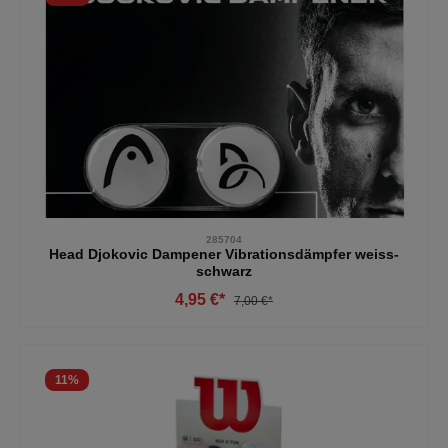
285704
Head Djokovic Dampener Vibrationsdämpfer weiss-
schwarz
4,95 €*
7,00 €*
11
%