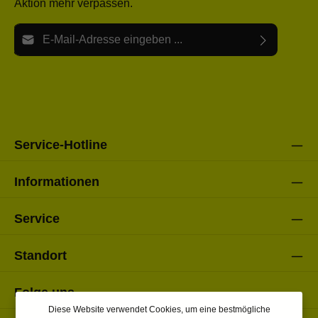
Aktion mehr verpassen.
E-Mail-Adresse*
Ich habe die
Datenschutzbestimmungen
zur Kenntnis
Die mit einem Stern (*) markierten Felder sind Pflichtfelder.
genommen und die
AGB
gelesen und bin mit ihnen
einverstanden.
Bitte gebe die oben abgebildeten Zeichen ein*
Service-Hotline
Informationen
Service
Standort
Folge uns
Diese Website verwendet Cookies, um eine bestmögliche