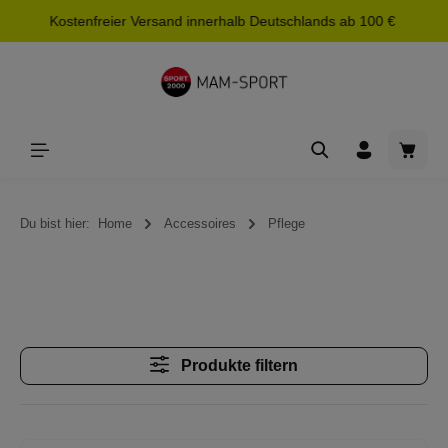
Kostenfreier Versand innerhalb Deutschlands ab 100 €
alt springen
Waren
Du bist hier:
Home
Accessoires
Pflege
Produkte filtern