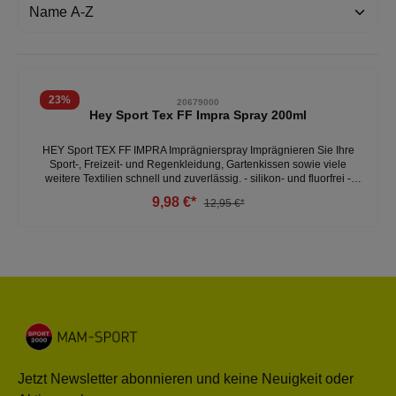
23
%
20679000
Hey Sport Tex FF Impra Spray 200ml
HEY Sport TEX FF IMPRA Imprägnierspray Imprägnieren Sie Ihre
Sport-, Freizeit- und Regenkleidung, Gartenkissen sowie viele
weitere Textilien schnell und zuverlässig. - silikon- und fluorfrei -
schmutz- und wasserabweisend - umweltschonend und nachhaltig -
9,98 €*
12,95 €*
erhält Atmungsaktivität und Funktion - schnell trocknend und
biologisch abbaubar - sprüht ohne Treibgas auch über Kopf - hohe
Imprägnierkraft ohne Fluorcarbonharze - 200 ml Sprühdose
Jetzt Newsletter abonnieren und keine Neuigkeit oder