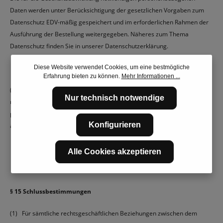
Daten werden unter Berücksichtigung der gesetzlichen Vorgaben zum
Datenschutz EDV-mäßig gespeichert und im erforderlichen Rahmen der
Ausführung der Bestellung weitergegeben. Näheres zum Thema
Datenschutz finden Sie in unserer Datenschutzerklärung.
Diese Website verwendet Cookies, um eine bestmögliche
Erfahrung bieten zu können.
Mehr Informationen ...
(2) Wir speichern Ihre Bestelldaten und senden Ihnen diese zusammen
Nur technisch notwendige
mit unseren AGB per E-Mail zu. Ihre Bestelldaten können Sie in Ihrem
persönlichen Kundenkonto einsehen, soweit Sie ein solches Kundenkonto
Konfigurieren
anlegen möchten.
Alle Cookies akzeptieren
§ 15 Schlussbestimmungen
(1) Für sämtliche rechtsgeschäftlichen Beziehungen zwischen dem