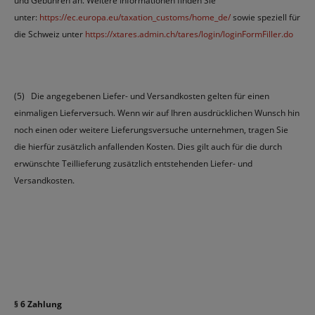
und Gebühren an. Weitere Informationen finden Sie
unter:
https://ec.europa.eu/taxation_customs/home_de/
sowie speziell für
die Schweiz unter
https://xtares.admin.ch/tares/login/loginFormFiller.do
(5)
Die angegebenen Liefer- und Versandkosten gelten für einen
einmaligen Lieferversuch. Wenn wir auf Ihren ausdrücklichen Wunsch hin
noch einen oder weitere Lieferungsversuche unternehmen, tragen Sie
die hierfür zusätzlich anfallenden Kosten. Dies gilt auch für die durch
erwünschte Teillieferung zusätzlich entstehenden Liefer- und
Versandkosten.
§ 6 Zahlung