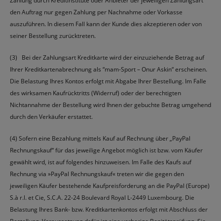
Zahlung durch Kreditinstitute oder Anbieter der jeweiligen Zahlungsart
den Auftrag nur gegen Zahlung per Nachnahme oder Vorkasse
auszuführen. In diesem Fall kann der Kunde dies akzeptieren oder von
seiner Bestellung zurücktreten.
(3) Bei der Zahlungsart Kreditkarte wird der einzuziehende Betrag auf
Ihrer Kreditkartenabrechnung als “mam-Sport – Onur Askin“ erscheinen.
Die Belastung Ihres Kontos erfolgt mit Abgabe Ihrer Bestellung. Im Falle
des wirksamen Kaufrücktritts (Widerruf) oder der berechtigten
Nichtannahme der Bestellung wird Ihnen der gebuchte Betrag umgehend
durch den Verkäufer erstattet.
(4) Sofern eine Bezahlung mittels Kauf auf Rechnung über „PayPal
Rechnungskauf“ für das jeweilige Angebot möglich ist bzw. vom Käufer
gewählt wird, ist auf folgendes hinzuweisen. Im Falle des Kaufs auf
Rechnung via »PayPal Rechnungskauf« treten wir die gegen den
jeweiligen Käufer bestehende Kaufpreisforderung an die PayPal (Europe)
S.à r.l. et Cie, S.C.A. 22-24 Boulevard Royal L-2449 Luxembourg. Die
Belastung Ihres Bank- bzw. Kreditkartenkontos erfolgt mit Abschluss der