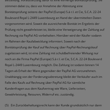
Bestellung. Voraussetzung dafür ist eine vorherige Bonitätsprüfung. Sie
stimmen dabei zu, dass vor Annahme der Abtretung eine
Bonitätsprüfung seitens der PayPal (Europe) S.à r.l. et Cie, S.C.A. 22-24
Boulevard Royal L-2449 Luxembourg an Hand der übermittelten Daten
vorgenommen wird. Soweit die ausreichende Bonität im Ergebnis der
Prüfung nicht gewährleistet ist, bleibt eine Verweigerung der Zahlung auf
Rechnung via PayPal AG vorbehalten. Hierüber wird der Käufer sodann
im Rahmen der Kaufabwicklung informiert. Soweit nach der
Bonitätsprüfung der Kauf auf Rechnung über PayPal-Rechnungskauf
zugelassen wird, ist eine Zahlung mit schuldbefreiender Wirkung nur
noch an die Firma PayPal (Europe) S.à r.l. et Cie, S.C.A. 22-24 Boulevard
Royal L-2449 Luxembourg möglich. Die Zahlung ist sodann binnen 14
Tagen ab Erhalt der Ware gegenüber der PayPal AG vorzunehmen.
Unabhängig von der Forderungsabtretung bleibt der Verkäufer auch im
Falle des Kaufs auf Rechnung über PayPal AG für sämtliche
Kundenfragen aus dem Kaufvertrag wie Ware, Lieferzeiten,
Gewährleistung, Retouren, Widerruf etc. zuständig.
(5) Ein Zurückbehaltungsrecht kann der Kunde grundsätzlich nur dann