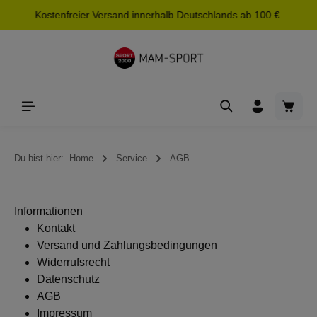
Kostenfreier Versand innerhalb Deutschlands ab 100 €
alt springen
Waren
Du bist hier:
Home
Service
AGB
Informationen
Kontakt
Versand und Zahlungsbedingungen
Widerrufsrecht
Datenschutz
AGB
Impressum