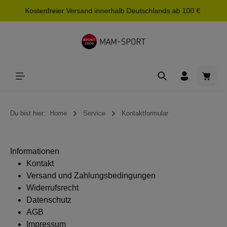
Kostenfreier Versand innerhalb Deutschlands ab 100 €
alt springen
Waren
Du bist hier:
Home
Service
Kontaktformular
Informationen
Kontakt
Versand und Zahlungsbedingungen
Widerrufsrecht
Datenschutz
AGB
Impressum