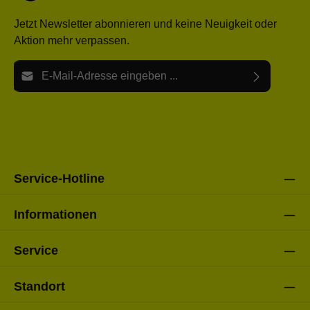
Jetzt Newsletter abonnieren und keine Neuigkeit oder
Aktion mehr verpassen.
E-Mail-Adresse*
Ich habe die
Datenschutzbestimmungen
zur Kenntnis
Die mit einem Stern (*) markierten Felder sind Pflichtfelder.
genommen und die
AGB
gelesen und bin mit ihnen
einverstanden.
Bitte gebe die oben abgebildeten Zeichen ein*
Service-Hotline
Informationen
Service
Standort