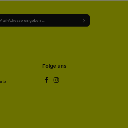
Adresse*
abe die
Datenschutzbestimmungen
zur Kenntnis
nem Stern (*) markierten Felder sind Pflichtfelder.
mmen und die
AGB
gelesen und bin mit ihnen
rstanden.
be die oben abgebildeten Zeichen ein*
Folge uns
arte