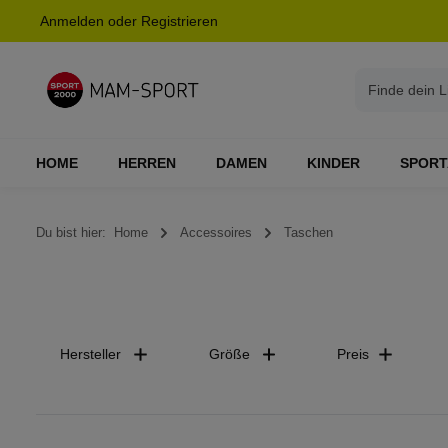
Anmelden
oder
Registrieren
springen
Zur Hauptnavigation springen
HOME
HERREN
DAMEN
KINDER
SPORT
Du bist hier:
Home
Accessoires
Taschen
Hersteller
Größe
Preis