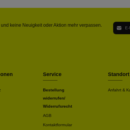
E-Mail-
 und keine Neuigkeit oder Aktion mehr verpassen.
Ich h
Die mit ei
geno
einve
Bitte ge
ionen
Service
Standort
z
Bestellung
Anfahrt & K
widerrufen/
Widerrufsrecht
AGB
Kontaktformular