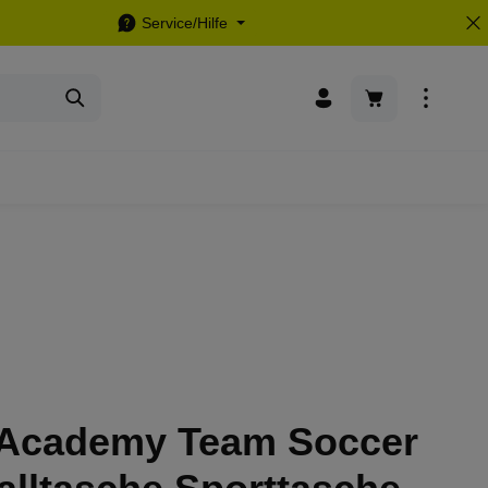
Service/Hilfe
Warenkorb enthä
 Academy Team Soccer