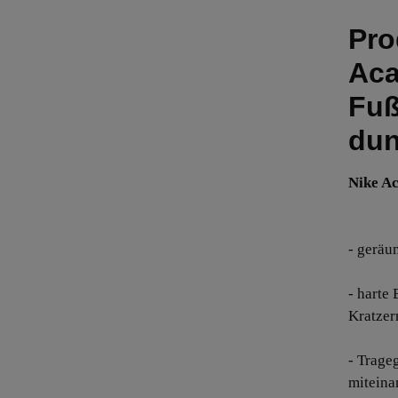
Pro
Aca
Fuß
dun
Nike A
- geräu
- harte
Kratzer
- Trage
miteina