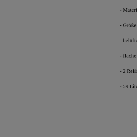
- Mater
- Größe:
- belüf
- flach
- 2 Rei
- 59 Lit