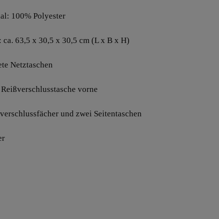
ial: 100% Polyester
 ca. 63,5 x 30,5 x 30,5 cm (L x B x H)
tete Netztaschen
e Reißverschlusstasche vorne
ßverschlussfächer und zwei Seitentaschen
er