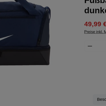
Fußba
dunk
49,99 
Preise inkl.
Produkt 
Besc