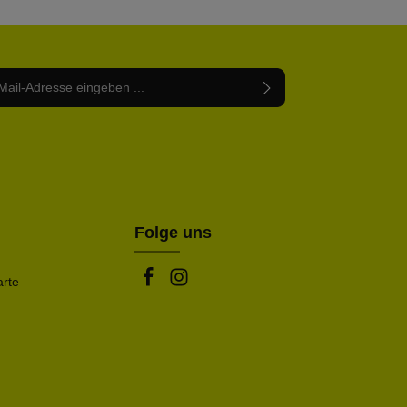
Adresse*
abe die
Datenschutzbestimmungen
zur Kenntnis
nem Stern (*) markierten Felder sind Pflichtfelder.
mmen und die
AGB
gelesen und bin mit ihnen
rstanden.
be die oben abgebildeten Zeichen ein*
Folge uns
arte