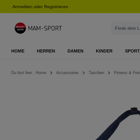
Anmelden
oder
Registrieren
springen
Zur Hauptnavigation springen
HOME
HERREN
DAMEN
KINDER
SPORT
Du bist hier:
Home
Accessoires
Taschen
Fitness & Frei
Bildergalerie überspringen