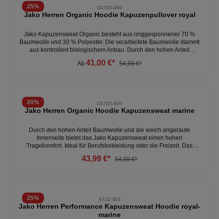
Pullover & Hoodies
25
%
C6720-400
Jako Herren Organic Hoodie Kapuzenpullover royal
Jako Kapuzensweat Organic besteht aus ringgesponnener 70 %
Baumwolle und 30 % Polyester. Die verarbeitete Baumwolle stammt
aus kontrolliert biologischem Anbau. Durch den hohen Anteil
Baumwolle und die weich angeraute Innenseite bietet das
41,00 €*
Ab
54,99 €*
Kapuzensweat einen hohen Tragekomfort. Ideal für
Berufsbekleidung oder die Freizeit.Das Jako Kapuzensweat ist bei
60° C waschbar und einlaufvorbehandelt. Durch die qualitativ
hochwertigen Farbstoffe behält das Kapuzensweat unserer
Corporate Teamwear auch nach mehrmaligem Waschen seine
20
%
C6720-900
Farbechtheit. - aufgesetzte Tasche - Sweat mit weich angerauter
Jako Herren Organic Hoodie Kapuzensweat marine
Innenseite - verstärkte Schulternähte - Material: 70 % Baumwolle
(Bio), 30 % Polyester
Durch den hohen Anteil Baumwolle und die weich angeraute
Innenseite bietet das Jako Kapuzensweat einen hohen
Tragekomfort. Ideal für Berufsbekleidung oder die Freizeit. Das
Organic Hoodie von Jako ist bei 60° C waschbar und
43,99 €*
54,99 €*
einlaufvorbehandelt. Durch die qualitativ hochwertigen Farbstoffe
behält das Kapuzensweat unserer Corporate Teamwear auch nach
mehrmaligem Waschen seine Farbechtheit. Weitere Details sind die
Kängurutaschen, eine Kapuze mit einer Innenseite aus Single
Jersey und einen Sweat- und Ärmelabschluss mit Ripp. - Sweat mit
25
%
6722-403
weich angerauter Innenseite - Kordeln mit Metallösen und
Jako Herren Performance Kapuzensweat Hoodie royal-
Metallenden - Baumwolle aus kontrolliert biologischem Anbau -
marine
Material: 70 % Baumwolle (Bio), 30 % Polyester (recycelt)