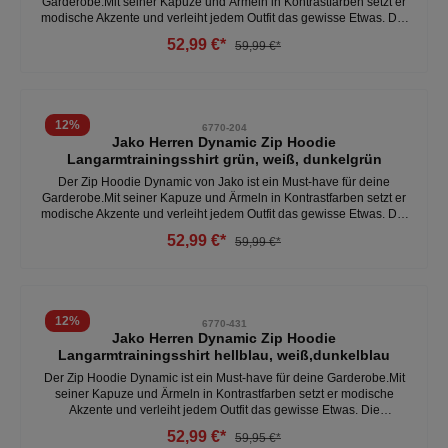
Garderobe.Mit seiner Kapuze und Ärmeln in Kontrastfarben setzt er
modische Akzente und verleiht jedem Outfit das gewisse Etwas. Die
aufgesetzte Tasche bietet praktischen Stauraum und rundet den
52,99 €*
59,99 €*
lässigen Look perfekt ab. Der Hoodie eignet sich ideal für den
täglichen Gebrauch sowie für sportliche Aktivitäten aufgrund der
vielseitigen und bequemen Passform. - 100% Polyester- kapuze -
tasche auf der Vorderseite- optimale BewegungsfreiheitWeitere
Herren Hoodies unter: Herren- Kleidung- Pullover & Hoodie
12
%
6770-204
Jako Herren Dynamic Zip Hoodie
Langarmtrainingsshirt grün, weiß, dunkelgrün
Der Zip Hoodie Dynamic von Jako ist ein Must-have für deine
Garderobe.Mit seiner Kapuze und Ärmeln in Kontrastfarben setzt er
modische Akzente und verleiht jedem Outfit das gewisse Etwas. Die
aufgesetzte Tasche bietet praktischen Stauraum und rundet den
52,99 €*
59,99 €*
lässigen Look perfekt ab. Der Hoodie eignet sich ideal für den
täglichen Gebrauch sowie für sportliche Aktivitäten aufgrund der
vielseitigen und bequemen Passform.- 100% Polyester- kapuze-
tasche auf der Vorderseite- optimale Bewegungsfreiheit Weitere
Herren Hoodies unter: Herren- Kleidung- Pullover & Hoodies
12
%
6770-431
Jako Herren Dynamic Zip Hoodie
Langarmtrainingsshirt hellblau, weiß,dunkelblau
Der Zip Hoodie Dynamic ist ein Must-have für deine Garderobe.Mit
seiner Kapuze und Ärmeln in Kontrastfarben setzt er modische
Akzente und verleiht jedem Outfit das gewisse Etwas. Die
aufgesetzte Tasche bietet praktischen Stauraum und rundet den
52,99 €*
59,95 €*
lässigen Look perfekt ab.Ob für den Alltag, den Weg zum Training