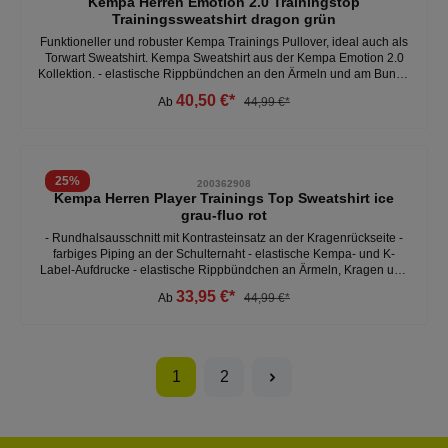
Kempa Herren Emotion 2.0 Trainingstop
Trainingssweatshirt dragon grün
Funktioneller und robuster Kempa Trainings Pullover, ideal auch als
Torwart Sweatshirt. Kempa Sweatshirt aus der Kempa Emotion 2.0
Kollektion. - elastische Rippbündchen an den Ärmeln und am Bund -
gestickter Kempa-Schriftzug und K-Label-Aufdrucke-
40,50 €*
Ab
44,99 €*
Rundhalsausschnitt mit Kragenband - schnitttechnisches Design
vorne und hinten - geprägte Linien auf der Vorderseite - Material:
100% Polyester
25
%
200362908
Kempa Herren Player Trainings Top Sweatshirt ice
grau-fluo rot
- Rundhalsausschnitt mit Kontrasteinsatz an der Kragenrückseite -
farbiges Piping an der Schulternaht - elastische Kempa- und K-
Label-Aufdrucke - elastische Rippbündchen an Ärmeln, Kragen und
Bund - 2face dry tech
33,95 €*
Ab
44,99 €*
1
2