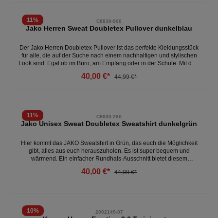
11
%
C8830-900
Jako Herren Sweat Doubletex Pullover dunkelblau
Der Jako Herren Doubletex Pullover ist das perfekte Kleidungsstück
für alle, die auf der Suche nach einem nachhaltigen und stylischen
Look sind. Egal ob im Büro, am Empfang oder in der Schule. Mit dem
Jako Pullover bist du immer bestens ausgestattet.- 70% Baumwolle
40,00 €*
44,99 €*
(Bio), 30% Polyester - umweltfreundlich produziert - locker
geschnitten - normale Passform Weitere Herren Pullover unter:
Herren- Kleidung- Pullover & Hoodie
11
%
C8830-260
Jako Unisex Sweat Doubletex Sweatshirt dunkelgrün
Hier kommt das JAKO Sweatshirt in Grün, das euch die Möglichkeit
gibt, alles aus euch herauszuholen. Es ist super bequem und
wärmend. Ein einfacher Rundhals-Ausschnitt bietet diesem
langärmligen Sweatshirt optische Unterstützung. Doch nicht nur
40,00 €*
44,99 €*
beim Sport – auch abseits des Spielfelds beweist das Shirt echten
Stil und praktische Funktionalität. - rundhalsausschnitt - 56%
Baumwolle, 44% Polyester - langärmlig - sehr bequem-
wärmendWeitere Sweatshirts unter:Damen- Kleidung- Pullover &
SweatsHerren- Kleidung- Pullover & Hoodie
10
%
2002149-07