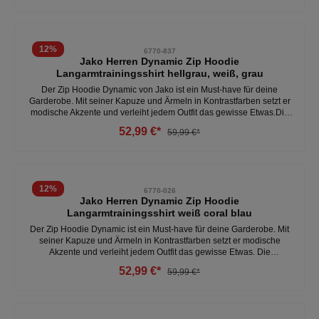
oder entspannt zu Hause – der Zip Hoodie Dynamic passt zu jeder
Gelegenheit.- tasche auf der Vorderseite- 100% Polyester - optimale
Passform- bequemWeitere Herren Hoodies unter: Herren- Kleidung-
Pullover & Hoodie
12
%
6770-837
Jako Herren Dynamic Zip Hoodie
Langarmtrainingsshirt hellgrau, weiß, grau
Der Zip Hoodie Dynamic von Jako ist ein Must-have für deine
Garderobe. Mit seiner Kapuze und Ärmeln in Kontrastfarben setzt er
modische Akzente und verleiht jedem Outfit das gewisse Etwas.Die
aufgesetzte Tasche bietet praktischen Stauraum und rundet den
52,99 €*
59,99 €*
lässigen Look perfekt ab. Der Hoodie eignet sich ideal für den
täglichen Gebrauch sowie für sportliche Aktivitäten aufgrund der
vielseitigen und bequemen Passform. - 100% Polyester - kapuze-
tasche auf der Vorderseite - optimale Bewegungsfreiheit Weitere
Herren Hoodies unter: Herren- Kleidung- Pullover & Hoodies
12
%
6770-026
Jako Herren Dynamic Zip Hoodie
Langarmtrainingsshirt weiß coral blau
Der Zip Hoodie Dynamic ist ein Must-have für deine Garderobe. Mit
seiner Kapuze und Ärmeln in Kontrastfarben setzt er modische
Akzente und verleiht jedem Outfit das gewisse Etwas. Die
aufgesetzte Tasche bietet praktischen Stauraum und rundet den
52,99 €*
59,99 €*
lässigen Look perfekt ab. Ob für den Alltag, den Weg zum Training
oder entspannt zu Hause – der Zip Hoodie Dynamic passt zu jeder
Gelegenheit. - tasche auf der Vorderseite - 100% Polyester- optimale
Passform - bequemWeitere Herren Hoodies unter: Herren- Kleidung-