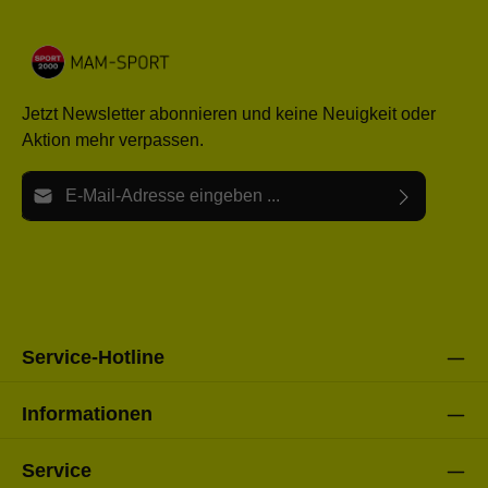
Jetzt Newsletter abonnieren und keine Neuigkeit oder
Aktion mehr verpassen.
E-Mail-Adresse*
Ich habe die
Datenschutzbestimmungen
zur Kenntnis
Die mit einem Stern (*) markierten Felder sind Pflichtfelder.
genommen und die
AGB
gelesen und bin mit ihnen
einverstanden.
Bitte gebe die oben abgebildeten Zeichen ein*
Service-Hotline
Informationen
Service