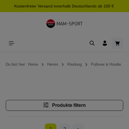
Kostenfreier Versand innerhalb Deutschlands ab 100 €
alt springen
Waren
Du bist hier:
Home
Herren
Kleidung
Pullover & Hoodie
Produkte filtern