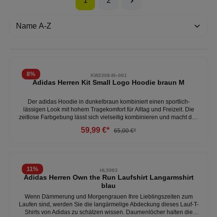
1
2
8
%
KW2308-M--001
Adidas Herren Kit Small Logo Hoodie braun M
Der adidas Hoodie in dunkelbraun kombiniert einen sportlich-
lässigen Look mit hohem Tragekomfort für Alltag und Freizeit. Die
zeitlose Farbgebung lässt sich vielseitig kombinieren und macht den
Hoodie zu einem unkomplizierten Begleiter für verschiedenste
59,99 €*
65,00 €*
Outfits. Basierend auf verfügbaren Produktinformationen handelt es
sich um einen Hoodie aus Baumwolle mit regulärer Passform. •
Weiches Baumwollmaterial für ein angenehmes Tragegefühl im
Alltag• Kapuze bietet zusätzlichen Komfort bei kühleren
Temperaturen• Reguläre Passform für eine bequeme und vielseitige
11
%
HL5983
Passform• Dunkelbraune Farbgebung für einen modernen,
Adidas Herren Own the Run Laufshirt Langarmshirt
unkomplizierten Look• Kängurutasche bietet Platz für kleine
blau
Gegenstände und warme Hände• Dezentes adidas Logo sorgt für
einen sportlichen Markenauftritt
Wenn Dämmerung und Morgengrauen Ihre Lieblingszeiten zum
Laufen sind, werden Sie die langärmelige Abdeckung dieses Lauf-T-
Shirts von Adidas zu schätzen wissen. Daumenlöcher halten die