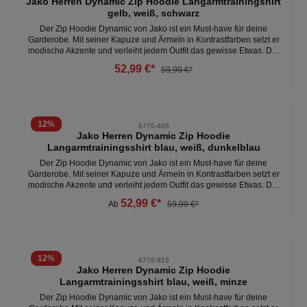
Jako Herren Dynamic Zip Hoodie Langarmtrainingshirt
gelb, weiß, schwarz
Der Zip Hoodie Dynamic von Jako ist ein Must-have für deine
Garderobe. Mit seiner Kapuze und Ärmeln in Kontrastfarben setzt er
modische Akzente und verleiht jedem Outfit das gewisse Etwas. Die
aufgesetzte Tasche bietet praktischen Stauraum und rundet den
52,99 €*
59,99 €*
lässigen Look perfekt ab. Der Hoodie eignet sich ideal für den
täglichen Gebrauch sowie für sportliche Aktivitäten aufgrund der
vielseitigen und bequemen Passform. - 100% Polyester - kapuze#-
tasche auf der Vorderseite- optimale Bewegungsfreiheit Weitere
Herren Hoodies unter: Herren- Kleidung- Pullover & Hoodie
12
%
6770-405
Jako Herren Dynamic Zip Hoodie
Langarmtrainingsshirt blau, weiß, dunkelblau
Der Zip Hoodie Dynamic von Jako ist ein Must-have für deine
Garderobe. Mit seiner Kapuze und Ärmeln in Kontrastfarben setzt er
modische Akzente und verleiht jedem Outfit das gewisse Etwas. Die
aufgesetzte Tasche bietet praktischen Stauraum und rundet den
52,99 €*
Ab
59,99 €*
lässigen Look perfekt ab. Der Hoodie eignet sich ideal für den
täglichen Gebrauch sowie für sportliche Aktivitäten aufgrund der
vielseitigen und bequemen Passform. - 100% Polyester - kapuze-
tasche auf der Vorderseite - optimale BewegungsfreiheitWeitere
Herren Hoodies unter:Herren- Kleidung- Pullover & Hoodie
12
%
6770-915
Jako Herren Dynamic Zip Hoodie
Langarmtrainingsshirt blau, weiß, minze
Der Zip Hoodie Dynamic von Jako ist ein Must-have für deine