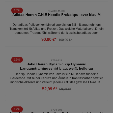
Hosen
10
%
KE4692-M-002
Adidas Herren Z.N.E Hoodie Freizeitpullover blau M
Der adidas Pullover kombiniert sportlichen Stil mit angenehmem
Tragekomfort für Alltag und Freizeit. Das weiche Material sorgt für ein
bequemes Tragegefühl, während der klassische adidas Look
vielseitig kombinierbar bleibt – ob zu Trainingshose, Jeans oder
90,00 €*
100,00 €*
Jogpants. Der adidas Pullover KE4692 eignet sich für sportliche
Freizeit-Outfits und bietet eine bequeme Mischung aus Komfort und
lässigem Style. Weiches Material für angenehmen Komfort im Alltag
Klassischer Pullover-Schnitt mit sportlicher Passform Rippbündchen
an Ärmeln und Saum für guten Sitz adidas Design für einen
12
%
6770-921
modernen, sportlichen Look Vielseitig kombinierbar für Freizeit und
Jako Herren Dynamic Zip Dynamic
leichte Aktivitäten Ideal für kühlere Tage oder als Layer über T-Shirts
Langarmtrainingsshirt blau, weiß, hellgrau
Der Zip Hoodie Dynamic von Jako ist ein Must-have für deine
Garderobe. Mit seiner Kapuze und Ärmeln in Kontrastfarben setzt er
modische Akzente und verleiht jedem Outfit das gewisse Etwas. Die
aufgesetzte Tasche bietet praktischen Stauraum und rundet den
52,99 €*
59,99 €*
lässigen Look perfekt ab. Der Hoodie eignet sich ideal für den
täglichen Gebrauch sowie für sportliche Aktivitäten aufgrund der
vielseitigen und bequemen Passform. - 100% Polyester - kapuze -
tasche auf der Vorderseite- optimale Bewegungsfreiheit Weitere
Herren Hoodies unter: Herren- Kleidung- Pullover & Hoodies
12
%
6770-305