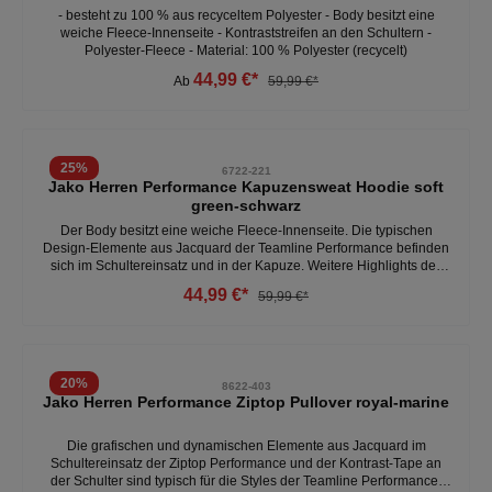
- besteht zu 100 % aus recyceltem Polyester - Body besitzt eine
weiche Fleece-Innenseite - Kontraststreifen an den Schultern -
Polyester-Fleece - Material: 100 % Polyester (recycelt)
44,99 €*
Ab
59,99 €*
25
%
6722-221
Jako Herren Performance Kapuzensweat Hoodie soft
green-schwarz
Der Body besitzt eine weiche Fleece-Innenseite. Die typischen
Design-Elemente aus Jacquard der Teamline Performance befinden
sich im Schultereinsatz und in der Kapuze. Weitere Highlights des
nachhaltigen Kapuzensweats sind die Kontraststreifen an den
44,99 €*
59,99 €*
Schultern, die Kontrastkordeln und die Seitentaschen. - Polyester-
Fleece - Schultereinsatz aus Jacquard - Kontrast-Tape an der
Schulter - Kapuze mit Kordelzug - Seitentaschen - Material: 100 %
Polyester (recycelt)
20
%
8622-403
Jako Herren Performance Ziptop Pullover royal-marine
Die grafischen und dynamischen Elemente aus Jacquard im
Schultereinsatz der Ziptop Performance und der Kontrast-Tape an
der Schulter sind typisch für die Styles der Teamline Performance.