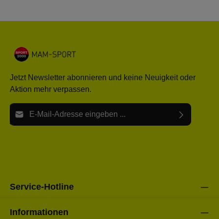
Jetzt Newsletter abonnieren und keine Neuigkeit oder
Aktion mehr verpassen.
E-Mail-Adresse*
Ich habe die
Datenschutzbestimmungen
zur Kenntnis
Die mit einem Stern (*) markierten Felder sind Pflichtfelder.
genommen und die
AGB
gelesen und bin mit ihnen
einverstanden.
Bitte gebe die oben abgebildeten Zeichen ein*
Service-Hotline
Informationen