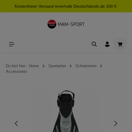
Kostenfreier Versand innerhalb Deutschlands ab 100 €
alt springen
Waren
Du bist hier:
Home
Sportarten
Schwimmen
Accessoires
Bildergalerie überspringen