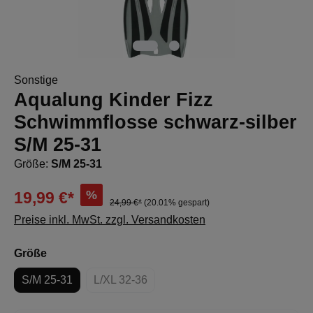
Sonstige
Aqualung Kinder Fizz
Schwimmflosse schwarz-silber
S/M 25-31
Größe:
S/M 25-31
%
19,99 €*
24,99 €*
(20.01% gespart)
Preise inkl. MwSt. zzgl. Versandkosten
auswählen
Größe
S/M 25-31
L/XL 32-36
(Diese Option ist zurzeit nicht verfügbar.)