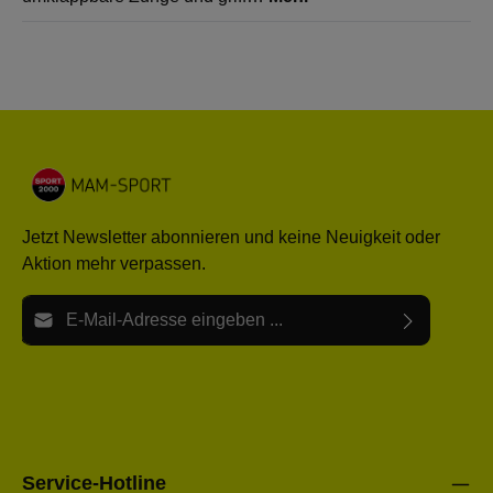
Jetzt Newsletter abonnieren und keine Neuigkeit oder
Aktion mehr verpassen.
E-Mail-Adresse*
Ich habe die
Datenschutzbestimmungen
zur Kenntnis
Die mit einem Stern (*) markierten Felder sind Pflichtfelder.
genommen und die
AGB
gelesen und bin mit ihnen
einverstanden.
Bitte gebe die oben abgebildeten Zeichen ein*
Service-Hotline