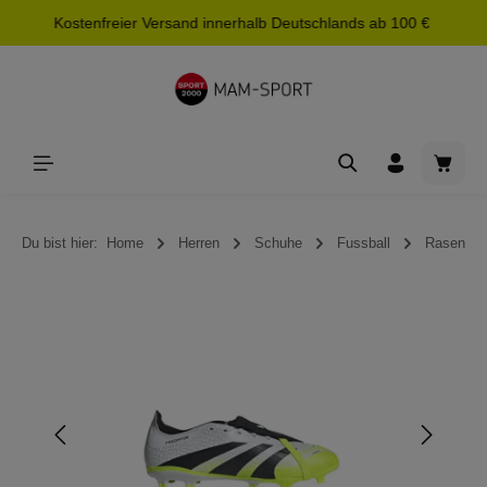
Kostenfreier Versand innerhalb Deutschlands ab 100 €
alt springen
Waren
Du bist hier:
Home
Herren
Schuhe
Fussball
Rasen
Bildergalerie überspringen