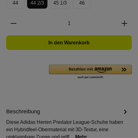
44
44 2/3
45 1/3
46
Produkt Anzahl: Gib den gewünschten Wert e
In den Warenkorb
Beschreibung
Diese Adidas Herren Predator League-Schuhe haben
ein Hybridfeel-Obermaterial mit 3D-Textur, eine
umklappbare Zunge und griff…
Mehr