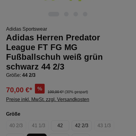
Adidas Sportswear
Adidas Herren Predator
League FT FG MG
Fußballschuh weiß grün
schwarz 44 2/3
Größe:
44 2/3
%
70,00 €*
100,00 €*
(30% gespart)
Preise inkl. MwSt. zzgl. Versandkosten
auswählen
Größe
40 2/3
41 1/3
42
42 2/3
43 1/3
(Diese Option ist zurzeit nicht verfügbar.)
(Diese Option ist zurzeit nicht verfügbar.)
(Diese Option ist