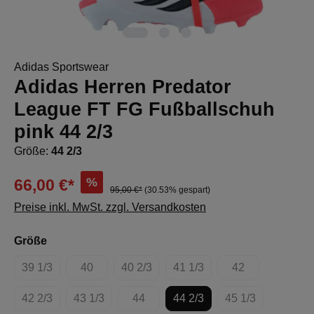
Adidas Sportswear
Adidas Herren Predator
League FT FG Fußballschuh
pink 44 2/3
Größe:
44 2/3
%
66,00 €*
95,00 €*
(30.53% gespart)
Preise inkl. MwSt. zzgl. Versandkosten
auswählen
Größe
39 1/3
40
40 2/3
41 1/3
42
(Diese Option ist zurzeit nicht verfügbar.)
(Diese Option ist zurzeit nicht verfügbar.)
(Diese Option ist zurzeit nicht verfügbar.
(Diese Option ist zurzeit nich
(Diese Option ist 
42 2/3
43 1/3
44
44 2/3
45 1/3
(Diese Option ist zurzeit nicht verfügbar.)
(Diese Option ist zurzeit nicht verfügbar.)
(Diese Option ist zurzeit nicht verfügbar
(Diese Option ist