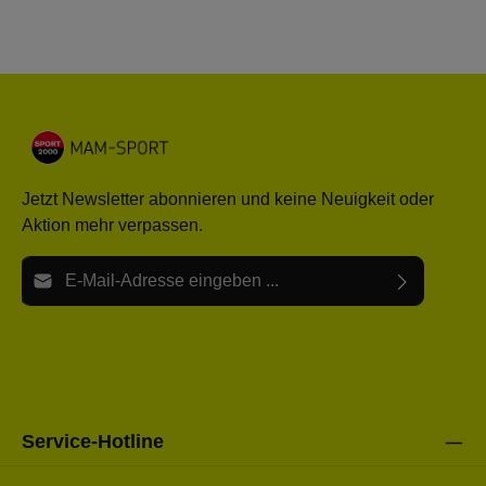
Jetzt Newsletter abonnieren und keine Neuigkeit oder
Aktion mehr verpassen.
E-Mail-Adresse*
Ich habe die
Datenschutzbestimmungen
zur Kenntnis
Die mit einem Stern (*) markierten Felder sind Pflichtfelder.
genommen und die
AGB
gelesen und bin mit ihnen
einverstanden.
Bitte gebe die oben abgebildeten Zeichen ein*
Service-Hotline