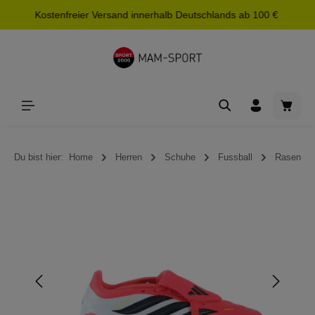
Kostenfreier Versand innerhalb Deutschlands ab 100 €
alt springen
Waren
Du bist hier:
Home
Herren
Schuhe
Fussball
Rasen
Bildergalerie überspringen