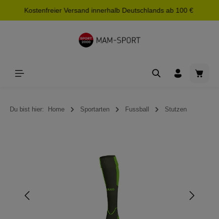
Kostenfreier Versand innerhalb Deutschlands ab 100 €
alt springen
Waren
Du bist hier:
Home
Sportarten
Fussball
Stutzen
Bildergalerie überspringen