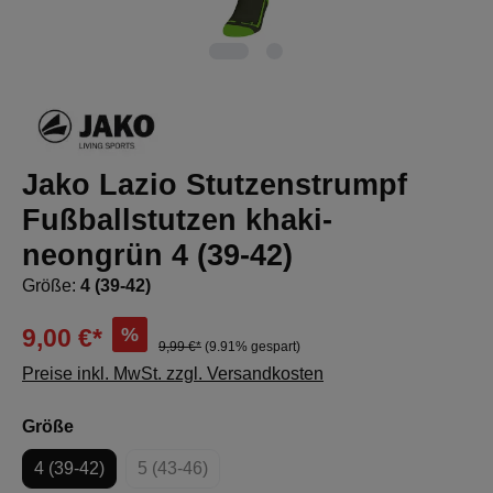
Jako Lazio Stutzenstrumpf
Fußballstutzen khaki-
neongrün 4 (39-42)
Größe:
4 (39-42)
%
9,00 €*
9,99 €*
(9.91% gespart)
Preise inkl. MwSt. zzgl. Versandkosten
auswählen
Größe
4 (39-42)
5 (43-46)
(Diese Option ist zurzeit nicht verfügbar.)