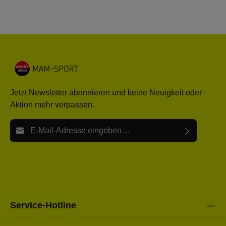
Jetzt Newsletter abonnieren und keine Neuigkeit oder
Aktion mehr verpassen.
E-Mail-Adresse*
Ich habe die
Datenschutzbestimmungen
zur Kenntnis
Die mit einem Stern (*) markierten Felder sind Pflichtfelder.
genommen und die
AGB
gelesen und bin mit ihnen
einverstanden.
Bitte gebe die oben abgebildeten Zeichen ein*
Service-Hotline