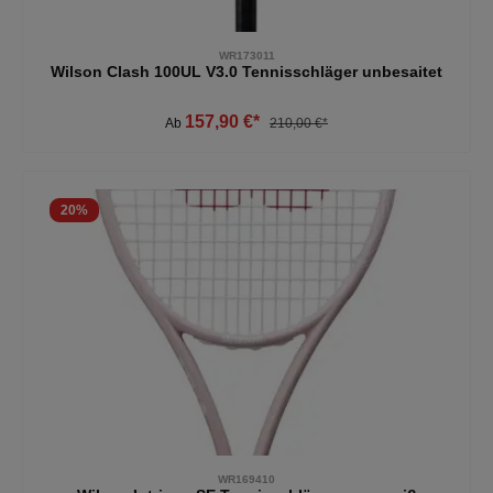
WR173011
Wilson Clash 100UL V3.0 Tennisschläger unbesaitet
157,90 €*
Ab
210,00 €*
20
%
WR169410