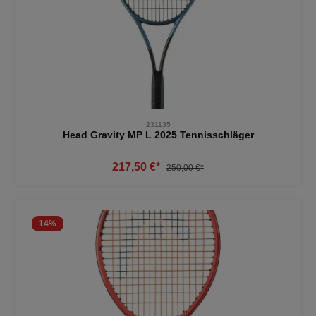
231135
Head Gravity MP L 2025 Tennisschläger
217,50 €*
250,00 €*
14
%