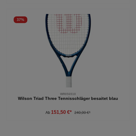
37
%
WR056510
Wilson Triad Three Tennisschläger besaitet blau
151,50 €*
Ab
240,00 €*