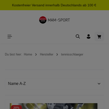
Kostenfreier Versand innerhalb Deutschlands ab 100 €
alt springen
Waren
Du bist hier:
Home
Hersteller
tennisschlaeger
20
%