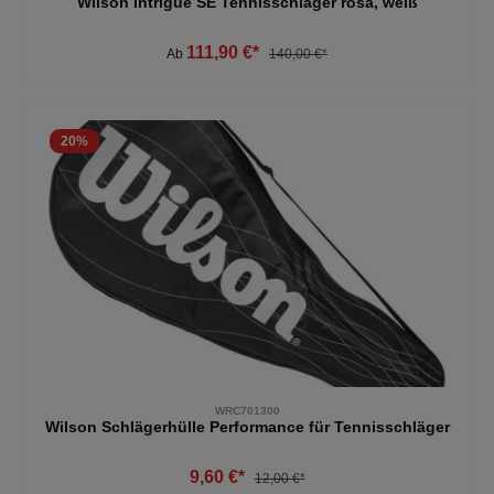
Wilson Intrigue SE Tennisschläger rosa, weiß
111,90 €*
Ab
140,00 €*
20
%
WRC701300
Wilson Schlägerhülle Performance für Tennisschläger
9,60 €*
12,00 €*