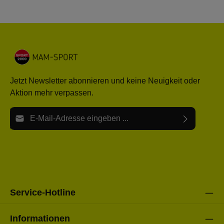
Jetzt Newsletter abonnieren und keine Neuigkeit oder
Aktion mehr verpassen.
E-Mail-Adresse*
Ich habe die
Datenschutzbestimmungen
zur Kenntnis
Die mit einem Stern (*) markierten Felder sind Pflichtfelder.
genommen und die
AGB
gelesen und bin mit ihnen
einverstanden.
Bitte gebe die oben abgebildeten Zeichen ein*
Service-Hotline
Informationen