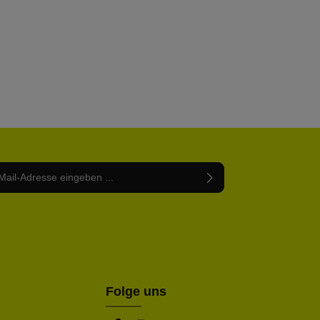
Adresse*
abe die
Datenschutzbestimmungen
zur Kenntnis
nem Stern (*) markierten Felder sind Pflichtfelder.
mmen und die
AGB
gelesen und bin mit ihnen
rstanden.
be die oben abgebildeten Zeichen ein*
Folge uns