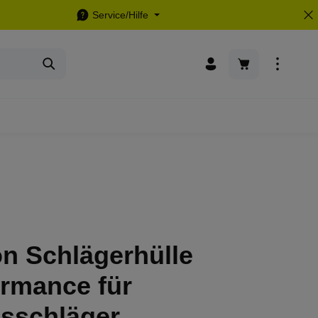
Service/Hilfe
Warenkorb enthä
n Schlägerhülle
ormance für
isschläger