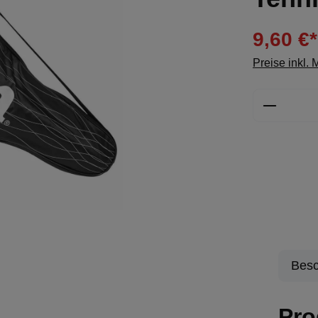
9,60 €*
Preise inkl.
Produkt 
Besc
Pro