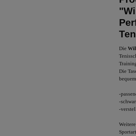
"Wi
Per
Ten
Die
Wil
Tenissc
Trainin
Die Tas
bequem
-passen
-schwar
-verste
Weitere
Sportar