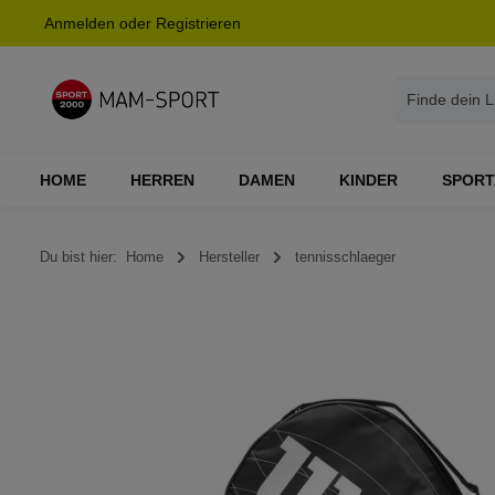
Anmelden
oder
Registrieren
springen
Zur Hauptnavigation springen
HOME
HERREN
DAMEN
KINDER
SPORT
Du bist hier:
Home
Hersteller
tennisschlaeger
Bildergalerie überspringen