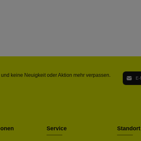
E-Mail-
 und keine Neuigkeit oder Aktion mehr verpassen.
Ich h
Die mit ei
geno
einve
Bitte ge
ionen
Service
Standort