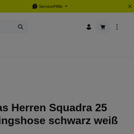
Service/Hilfe
Warenkorb enthä
as Herren Squadra 25
ningshose schwarz weiß