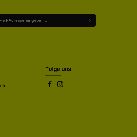
Adresse*
abe die
Datenschutzbestimmungen
zur Kenntnis
nem Stern (*) markierten Felder sind Pflichtfelder.
mmen und die
AGB
gelesen und bin mit ihnen
rstanden.
be die oben abgebildeten Zeichen ein*
Folge uns
arte