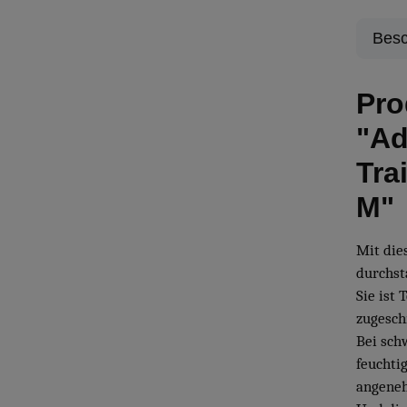
Besc
Pro
"Ad
Tra
M"
Mit die
durchst
Sie ist 
zugesch
Bei sch
feuchti
angeneh