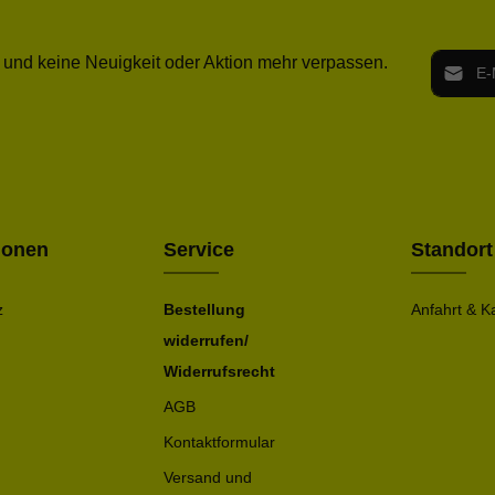
E-Mail-
 und keine Neuigkeit oder Aktion mehr verpassen.
Ich h
Die mit ei
geno
einve
Bitte ge
ionen
Service
Standort
z
Bestellung
Anfahrt & K
widerrufen/
Widerrufsrecht
AGB
Kontaktformular
Versand und