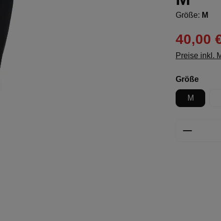
Größe:
M
40,00 
Preise inkl.
ausw
Größe
M
Produkt 