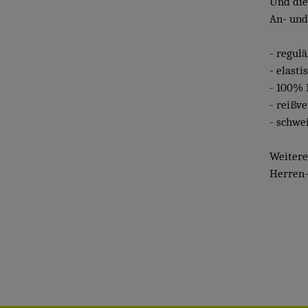
Und die
An- und
- regul
- elast
- 100% 
- reißv
- schwe
Weiter
Herren-