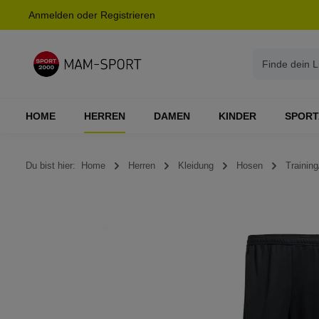
Anmelden
oder
Registrieren
springen
Zur Hauptnavigation springen
HOME
HERREN
DAMEN
KINDER
SPORT
Du bist hier:
Home
Herren
Kleidung
Hosen
Training
Bildergalerie überspringen