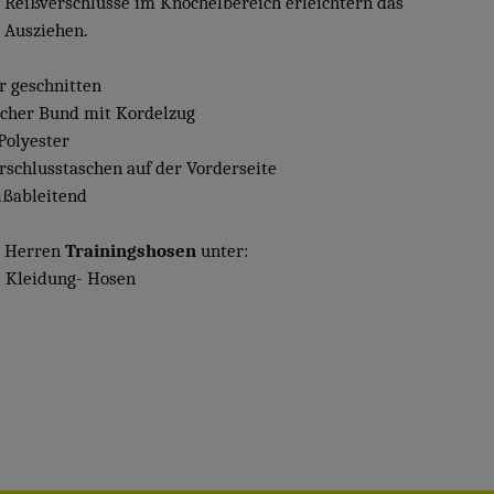
 Reißverschlüsse im Knöchelbereich erleichtern das
 Ausziehen.
är geschnitten
ischer Bund mit Kordelzug
Polyester
erschlusstaschen auf der Vorderseite
ißableitend
e Herren
Trainingshosen
unter:
 Kleidung- Hosen