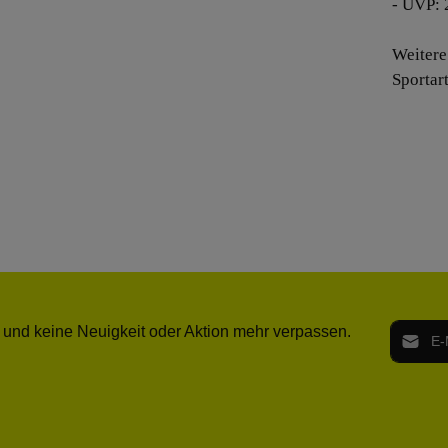
- UVP: 
Weitere
Sportar
E-Mail-
 und keine Neuigkeit oder Aktion mehr verpassen.
Ich h
Die mit ei
geno
einve
Bitte ge