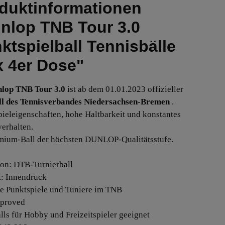
duktinformationen
nlop TNB Tour 3.0
ktspielball Tennisbälle
x 4er Dose"
lop TNB Tour 3.0
ist ab dem 01.01.2023 offizieller
ll des Tennisverbandes Niedersachsen-Bremen
.
pieleigenschaften, hohe Haltbarkeit und konstantes
erhalten.
mium-Ball der höchsten DUNLOP-Qualitätsstufe.
ion: DTB-Turnierball
rt: Innendruck
lle Punktspiele und Tuniere im TNB
pproved
alls für Hobby und Freizeitspieler geeignet