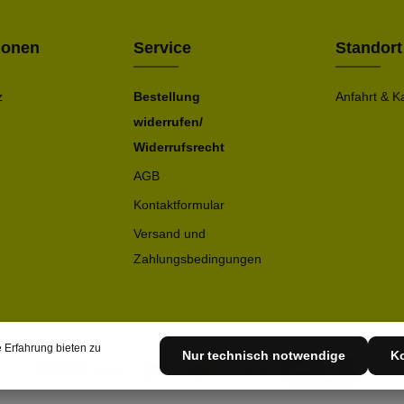
ionen
Service
Standort
z
Bestellung
Anfahrt & K
widerrufen/
Widerrufsrecht
AGB
Kontaktformular
Versand und
Zahlungsbedingungen
 Erfahrung bieten zu
Nur technisch notwendige
Ko