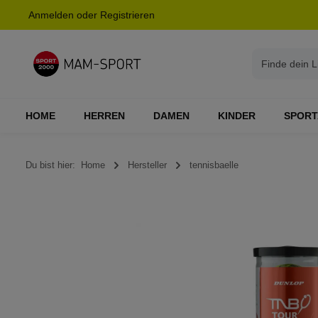
Anmelden
oder
Registrieren
springen
Zur Hauptnavigation springen
HOME
HERREN
DAMEN
KINDER
SPORT
Du bist hier:
Home
Hersteller
tennisbaelle
Bildergalerie überspringen