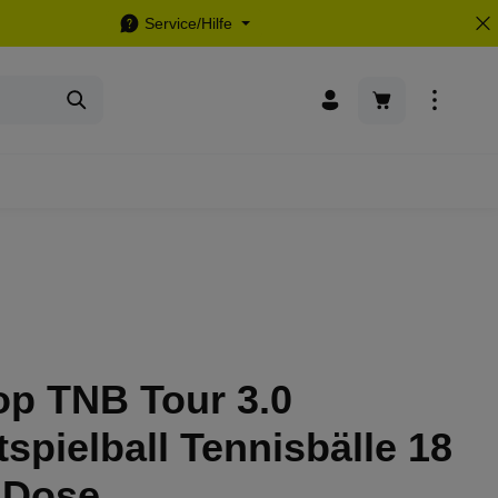
Service/Hilfe
Warenkorb enthä
op TNB Tour 3.0
spielball Tennisbälle 18
 Dose