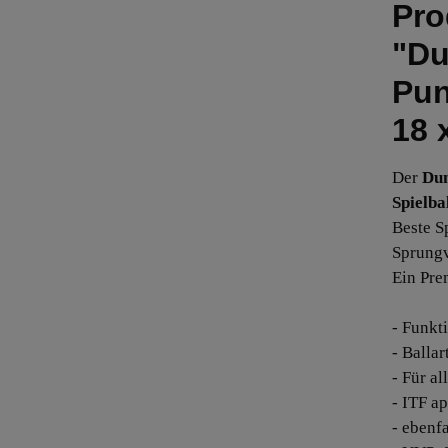
Pro
"Du
Pun
18 
Der
Dun
Spielba
Beste S
Sprungv
Ein Pre
- Funkt
- Balla
- Für a
- ITF a
- ebenf