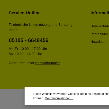
Service-Hotline
Informat
Telefonische Unterstützung und Beratung
Datenschut
unter:
Impressum
05105 - 6648456
Newsletter
Mo-Fr, 10:00 - 17:00 Uhr
Sa. 10:00 - 14:00 Uhr
Oder über unser
Kontaktformular
.
Diese Website verwendet Cookies, um eine bestmögliche
können.
Mehr Informationen ...