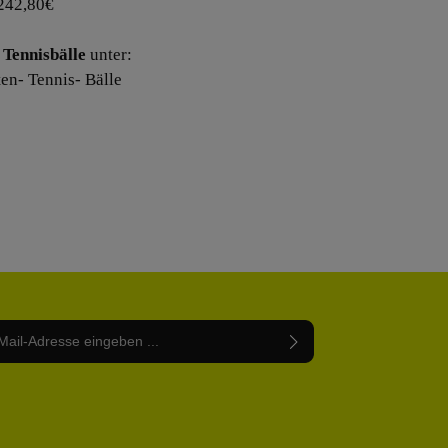
242,80€
Tennisbälle
unter:
ten- Tennis- Bälle
Adresse*
abe die
Datenschutzbestimmungen
zur Kenntnis
nem Stern (*) markierten Felder sind Pflichtfelder.
mmen und die
AGB
gelesen und bin mit ihnen
rstanden.
be die oben abgebildeten Zeichen ein*