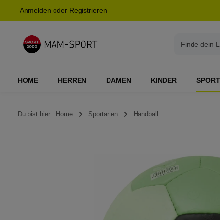
Anmelden
oder
Registrieren
springen
Zur Hauptnavigation springen
HOME
HERREN
DAMEN
KINDER
SPORT
Du bist hier:
Home
Sportarten
Handball
Bildergalerie überspringen