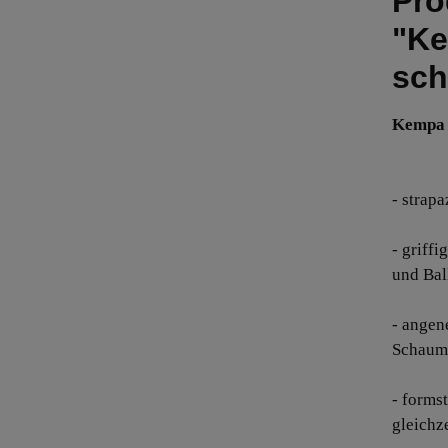
Pro
"Ke
sch
Kempa 
- strapa
- griff
und Bal
- angen
Schaums
- forms
gleichz