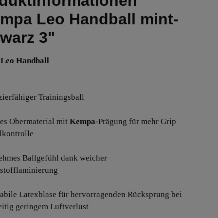
duktinformationen
mpa Leo Handball mint-
warz 3"
Leo Handball
zierfähiger Trainingsball
iges Obermaterial mit
Kempa
-Prägung für mehr Grip
lkontrolle
ehmes Ballgefühl dank weicher
tofflaminierung
tabile Latexblase für hervorragenden Rücksprung bei
eitig geringem Luftverlust