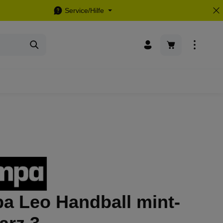
Service/Hilfe
Warenkorb enthä
a Leo Handball mint-