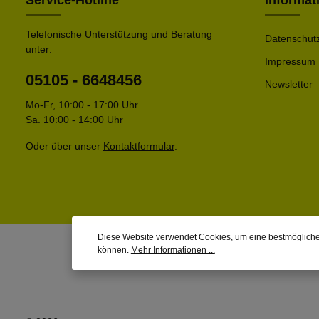
Service-Hotline
Informat
Telefonische Unterstützung und Beratung
Datenschut
unter:
Impressum
05105 - 6648456
Newsletter
Mo-Fr, 10:00 - 17:00 Uhr
Sa. 10:00 - 14:00 Uhr
Oder über unser
Kontaktformular
.
Diese Website verwendet Cookies, um eine bestmögliche
können.
Mehr Informationen ...