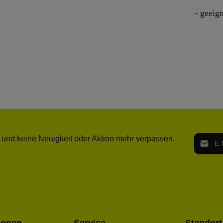
- geeig
E-Mail-
 und keine Neuigkeit oder Aktion mehr verpassen.
Ich h
Die mit ei
geno
einve
Bitte ge