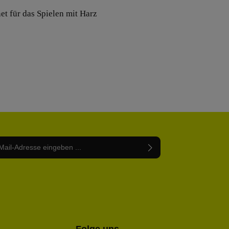
net für das Spielen mit Harz
Adresse*
abe die
Datenschutzbestimmungen
zur Kenntnis
nem Stern (*) markierten Felder sind Pflichtfelder.
mmen und die
AGB
gelesen und bin mit ihnen
rstanden.
be die oben abgebildeten Zeichen ein*