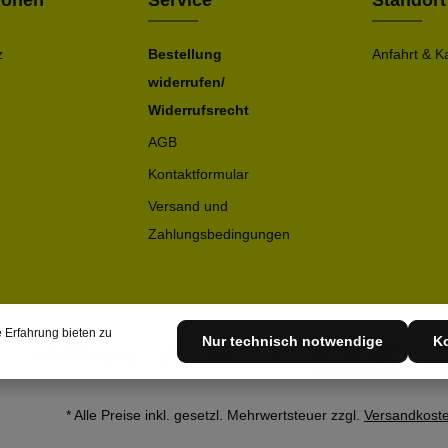
ionen
Service
Standort
z
Bestellung
Anfahrt & K
widerrufen/
Widerrufsrecht
AGB
Kontaktformular
Versand und
Zahlungsbedingungen
 Erfahrung bieten zu
Nur technisch notwendige
Ko
* Alle Preise inkl. gesetzl. Mehrwertsteuer zzgl.
Versandkost