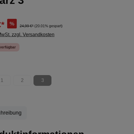
arz 3
€*
%
24,99 €*
(20.01% gespart)
 MwSt. zzgl. Versandkosten
verfügbar
ählen
1
2
3
ion ist zurzeit nicht verfügbar.)
(Diese Option ist zurzeit nicht verfügbar.)
(Diese Option ist zurzeit nicht verfügbar.)
(Diese Option ist zurzeit nicht verfügbar.)
hreibung