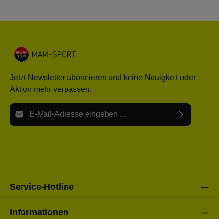
Jetzt Newsletter abonnieren und keine Neuigkeit oder
Aktion mehr verpassen.
E-Mail-Adresse*
Ich habe die
Datenschutzbestimmungen
zur Kenntnis
Die mit einem Stern (*) markierten Felder sind Pflichtfelder.
genommen und die
AGB
gelesen und bin mit ihnen
einverstanden.
Bitte gebe die oben abgebildeten Zeichen ein*
Service-Hotline
Informationen