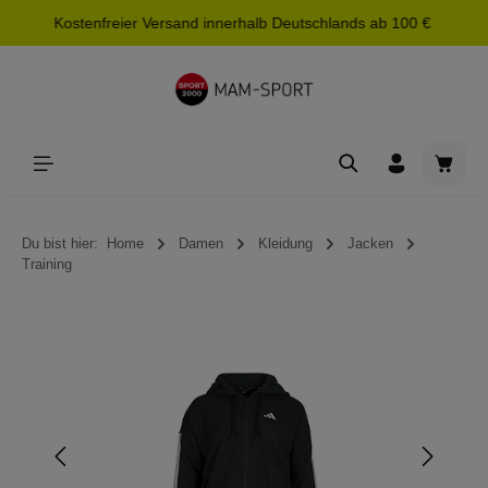
Kostenfreier Versand innerhalb Deutschlands ab 100 €
alt springen
Waren
Du bist hier:
Home
Damen
Kleidung
Jacken
Training
Bildergalerie überspringen