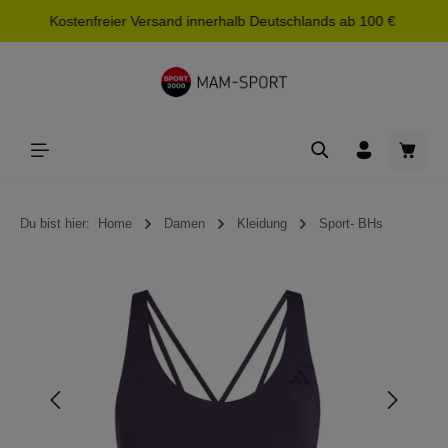
Kostenfreier Versand innerhalb Deutschlands ab 100 €
alt springen
Waren
Du bist hier:
Home
Damen
Kleidung
Sport- BHs
Bildergalerie überspringen