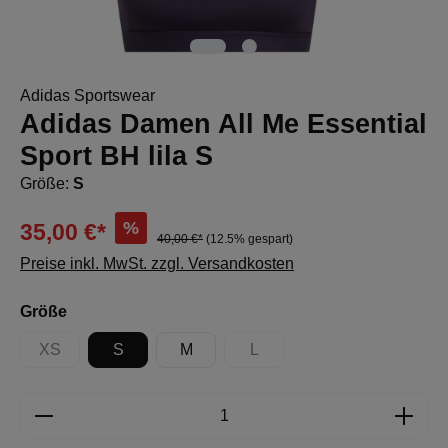
Adidas Sportswear
Adidas Damen All Me Essential
Sport BH lila S
Größe:
S
%
35,00 €*
40,00 €*
(12.5% gespart)
Preise inkl. MwSt. zzgl. Versandkosten
auswählen
Größe
XS
S
M
L
(Diese Option ist zurzeit nicht verfügbar.)
(Diese Option ist zurzeit nicht 
Produkt Anzahl: Gib den gewünschten Wert e