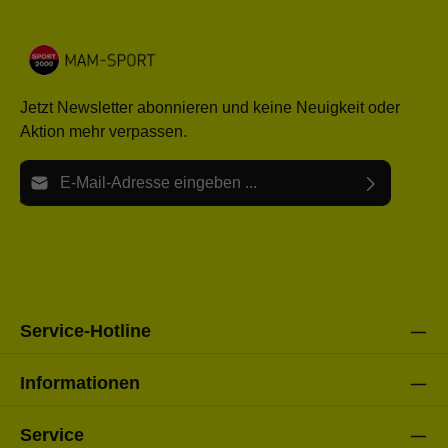
Jetzt Newsletter abonnieren und keine Neuigkeit oder
Aktion mehr verpassen.
E-Mail-Adresse*
Ich habe die
Datenschutzbestimmungen
zur Kenntnis
Die mit einem Stern (*) markierten Felder sind Pflichtfelder.
genommen und die
AGB
gelesen und bin mit ihnen
einverstanden.
Bitte gebe die oben abgebildeten Zeichen ein*
Service-Hotline
Informationen
Service