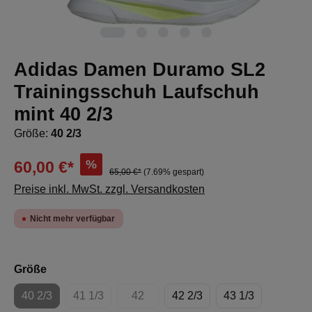
Adidas Damen Duramo SL2
Trainingsschuh Laufschuh
mint 40 2/3
Größe:
40 2/3
%
60,00 €*
65,00 €*
(7.69% gespart)
Preise inkl. MwSt. zzgl. Versandkosten
Nicht mehr verfügbar
auswählen
Größe
40 2/3
41 1/3
42
42 2/3
43 1/3
(Diese Option ist zurzeit nicht verfügbar.)
(Diese Option ist zurzeit nicht verfügbar.)
(Diese Option ist zurzeit nicht verfügbar