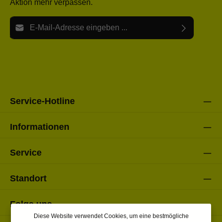
Aktion mehr verpassen.
E-Mail-Adresse*
Ich habe die
Datenschutzbestimmungen
zur Kenntnis
Die mit einem Stern (*) markierten Felder sind Pflichtfelder.
genommen und die
AGB
gelesen und bin mit ihnen
einverstanden.
Bitte gebe die oben abgebildeten Zeichen ein*
Service-Hotline
Informationen
Service
Standort
Folge uns
Diese Website verwendet Cookies, um eine bestmögliche