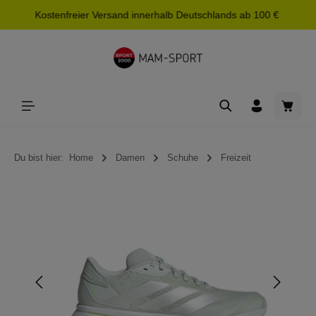
Kostenfreier Versand innerhalb Deutschlands ab 100 €
alt springen
Waren
Du bist hier:
Home
Damen
Schuhe
Freizeit
Bildergalerie überspringen