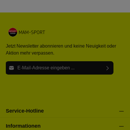
Jetzt Newsletter abonnieren und keine Neuigkeit oder
Aktion mehr verpassen.
E-Mail-Adresse*
Ich habe die
Datenschutzbestimmungen
zur Kenntnis
Die mit einem Stern (*) markierten Felder sind Pflichtfelder.
genommen und die
AGB
gelesen und bin mit ihnen
einverstanden.
Bitte gebe die oben abgebildeten Zeichen ein*
Service-Hotline
Informationen