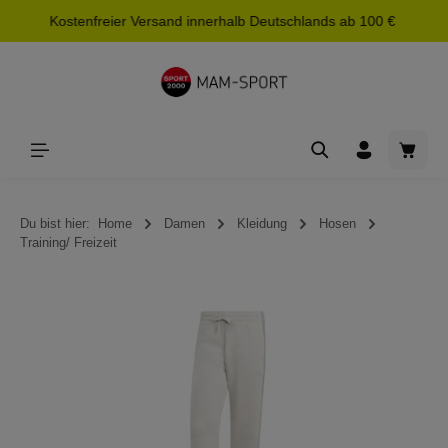
Kostenfreier Versand innerhalb Deutschlands ab 100 €
alt springen
Waren
Du bist hier:
Home
Damen
Kleidung
Hosen
Training/ Freizeit
Bildergalerie überspringen