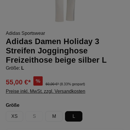
Adidas Sportswear
Adidas Damen Holiday 3
Streifen Jogginghose
Freizeithose beige silber L
Größe:
L
%
55,00 €*
60,00 €*
(8.33% gespart)
Preise inkl. MwSt. zzgl. Versandkosten
auswählen
Größe
XS
S
M
L
(Diese Option ist zurzeit nicht verfügbar.)