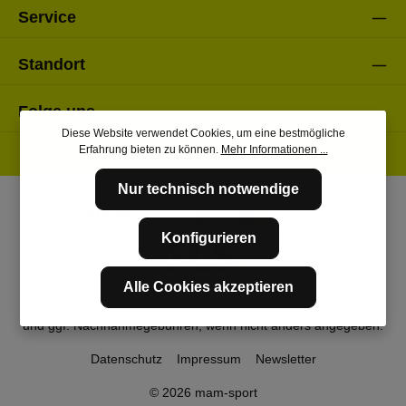
Service
Standort
Folge uns
Diese Website verwendet Cookies, um eine bestmögliche
Erfahrung bieten zu können.
Mehr Informationen ...
Nur technisch notwendige
Konfigurieren
Alle Cookies akzeptieren
* Alle Preise inkl. gesetzl. Mehrwertsteuer zzgl.
Versandkosten
und ggf. Nachnahmegebühren, wenn nicht anders angegeben.
Datenschutz
Impressum
Newsletter
© 2026 mam-sport