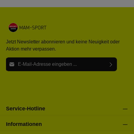
Jetzt Newsletter abonnieren und keine Neuigkeit oder
Aktion mehr verpassen.
E-Mail-Adresse*
Ich habe die
Datenschutzbestimmungen
zur Kenntnis
Die mit einem Stern (*) markierten Felder sind Pflichtfelder.
genommen und die
AGB
gelesen und bin mit ihnen
einverstanden.
Bitte gebe die oben abgebildeten Zeichen ein*
Service-Hotline
Informationen