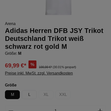
Arena
Adidas Herren DFB JSY Trikot
Deutschland Trikot weiß
schwarz rot gold M
Größe:
M
%
69,99 €*
100,00 €*
(30.01% gespart)
Preise inkl. MwSt. zzgl. Versandkosten
auswählen
Größe
M
L
XL
XXL
(Diese Option ist zurzeit nicht verfügbar.)
(Diese Option ist zurzeit nicht 
Produkt Anzahl: Gib den gewünschten Wert e