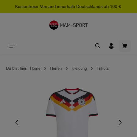
Kostenfreier Versand innerhalb Deutschlands ab 100 €
alt springen
Waren
Du bist hier:
Home
Herren
Kleidung
Trikots
Bildergalerie überspringen