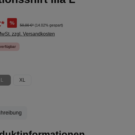
€*
%
50,00 €*
(14.02% gespart)
 MwSt. zzgl. Versandkosten
verfügbar
ählen
L
XL
(Diese Option ist zurzeit nicht verfügbar.)
hreibung
duktinformationen