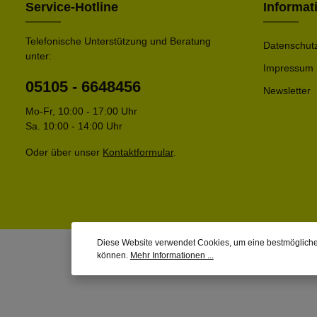
Service-Hotline
Informat
Telefonische Unterstützung und Beratung
Datenschut
unter:
Impressum
05105 - 6648456
Newsletter
Mo-Fr, 10:00 - 17:00 Uhr
Sa. 10:00 - 14:00 Uhr
Oder über unser
Kontaktformular
.
Diese Website verwendet Cookies, um eine bestmögliche
können.
Mehr Informationen ...