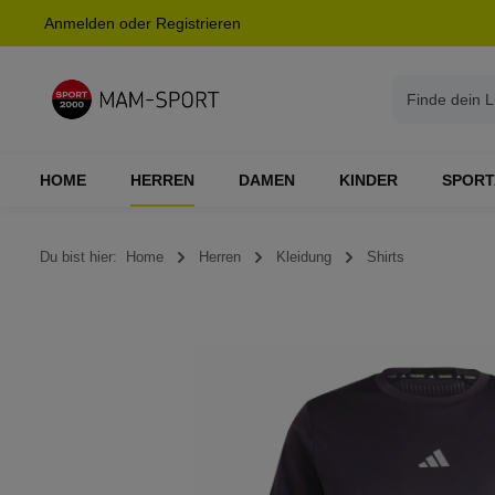
Anmelden
oder
Registrieren
springen
Zur Hauptnavigation springen
HOME
HERREN
DAMEN
KINDER
SPORT
Du bist hier:
Home
Herren
Kleidung
Shirts
Bildergalerie überspringen