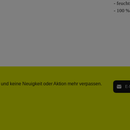
- feuch
- 100 %
E-Mail-
 und keine Neuigkeit oder Aktion mehr verpassen.
Ich h
Die mit ei
geno
einve
Bitte ge