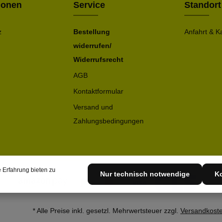
ionen
Service
Standort
z
Bestellung
Anfahrt & K
widerrufen/
Widerrufsrecht
AGB
Kontaktformular
Versand und
Zahlungsbedingungen
 Erfahrung bieten zu
Nur technisch notwendige
Ko
* Alle Preise inkl. gesetzl. Mehrwertsteuer zzgl.
Versandkost