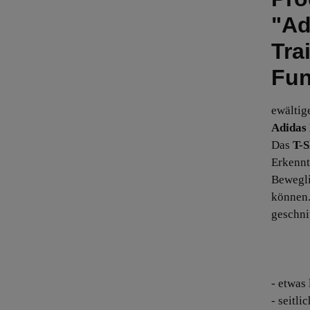
"Ad
Tra
Fun
ewältig
Adidas
Das
T-S
Erkennt
Bewegli
können.
geschni
- etwas
- seitli