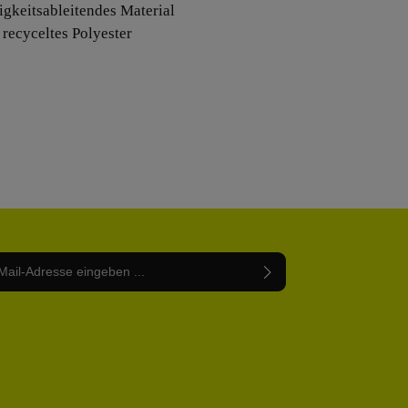
tigkeitsableitendes Material
 recyceltes Polyester
Adresse*
abe die
Datenschutzbestimmungen
zur Kenntnis
nem Stern (*) markierten Felder sind Pflichtfelder.
mmen und die
AGB
gelesen und bin mit ihnen
rstanden.
be die oben abgebildeten Zeichen ein*