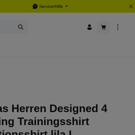
Service/Hilfe
Warenkorb enthä
as Herren Designed 4
ing Trainingsshirt
ionsshirt lila L