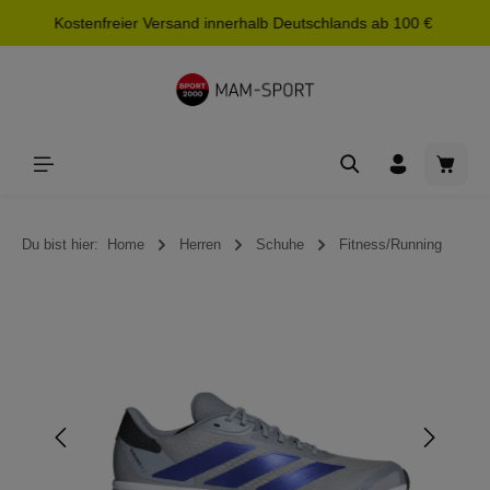
Kostenfreier Versand innerhalb Deutschlands ab 100 €
alt springen
Waren
Du bist hier:
Home
Herren
Schuhe
Fitness/Running
Bildergalerie überspringen