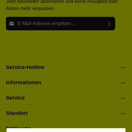
Jetzt Newsletter abonnieren und keine Neuigkeit oder
Aktion mehr verpassen.
E-Mail-Adresse*
Ich habe die
Datenschutzbestimmungen
zur Kenntnis
Die mit einem Stern (*) markierten Felder sind Pflichtfelder.
genommen und die
AGB
gelesen und bin mit ihnen
einverstanden.
Bitte gebe die oben abgebildeten Zeichen ein*
Service-Hotline
Informationen
Service
Standort
Folge uns