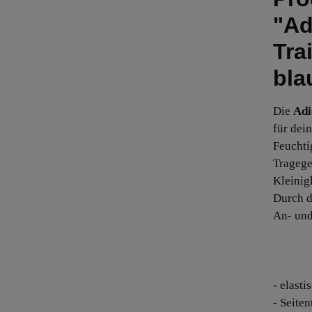
"Ad
Tra
bla
Die
Adi
für dein
Feuchti
Tragege
Kleinig
Durch d
An- und
- elast
- Seite