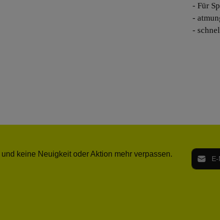
- Für Sp
- atmun
- schne
E-Mail-
 und keine Neuigkeit oder Aktion mehr verpassen.
Ich h
Die mit ei
geno
einve
Bitte ge