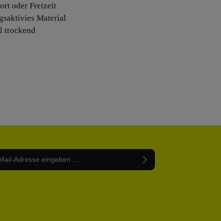
ort oder Freizeit
gsaktivies Material
ll trockend
Adresse*
abe die
Datenschutzbestimmungen
zur Kenntnis
nem Stern (*) markierten Felder sind Pflichtfelder.
mmen und die
AGB
gelesen und bin mit ihnen
rstanden.
be die oben abgebildeten Zeichen ein*