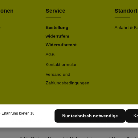
ionen
Service
Standort
z
Bestellung
Anfahrt & K
widerrufen/
Widerrufsrecht
AGB
Kontaktformular
Versand und
Zahlungsbedingungen
 Erfahrung bieten zu
Nur technisch notwendige
Ko