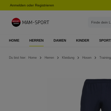
Anmelden
oder
Registrieren
springen
Zur Hauptnavigation springen
HOME
HERREN
DAMEN
KINDER
SPORT
Du bist hier:
Home
Herren
Kleidung
Hosen
Training
Bildergalerie überspringen