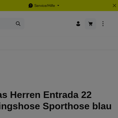
Service/Hilfe
Warenkorb enthä
s Herren Entrada 22
ningshose Sporthose blau