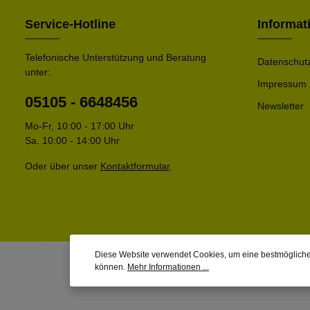
Service-Hotline
Informat
Telefonische Unterstützung und Beratung
Datenschut
unter:
Impressum
05105 - 6648456
Newsletter
Mo-Fr, 10:00 - 17:00 Uhr
Sa. 10:00 - 14:00 Uhr
Oder über unser
Kontaktformular
.
Diese Website verwendet Cookies, um eine bestmögliche
können.
Mehr Informationen ...