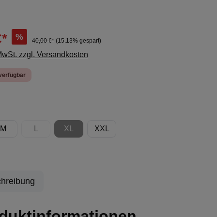
€*
%
40,00 €*
(15.13% gespart)
 MwSt. zzgl. Versandkosten
verfügbar
ählen
M
L
XL
XXL
ion ist zurzeit nicht verfügbar.)
(Diese Option ist zurzeit nicht verfügbar.)
(Diese Option ist zurzeit nicht verfügbar.)
hreibung
duktinformationen